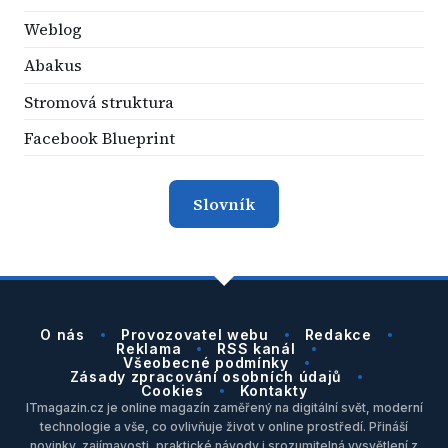
Weblog
Abakus
Stromová struktura
Facebook Blueprint
Slovník
O nás
Provozovatel webu
Redakce
Reklama
RSS kanál
Všeobecné podmínky
Zásady zpracování osobních údajů
Cookies
Kontakty
ITmagazin.cz je online magazín zaměřený na digitální svět, moderní
technologie a vše, co ovlivňuje život v online prostředí. Přináší
novinky, zajímavosti, praktické návody i srozumitelná vysvětlení z