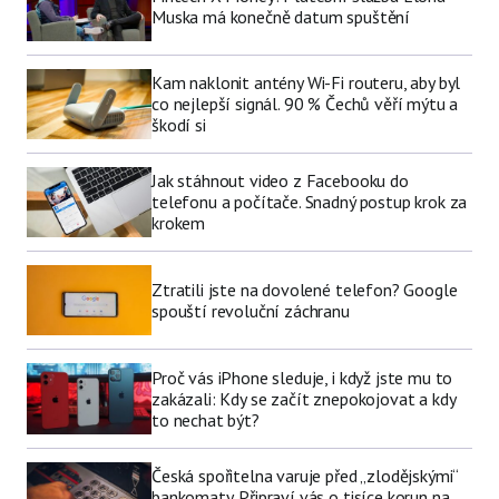
Muska má konečně datum spuštění
Kam naklonit antény Wi-Fi routeru, aby byl
co nejlepší signál. 90 % Čechů věří mýtu a
škodí si
Jak stáhnout video z Facebooku do
telefonu a počítače. Snadný postup krok za
krokem
Ztratili jste na dovolené telefon? Google
spouští revoluční záchranu
Proč vás iPhone sleduje, i když jste mu to
zakázali: Kdy se začít znepokojovat a kdy
to nechat být?
Česká spořitelna varuje před „zlodějskými“
bankomaty. Připraví vás o tisíce korun na