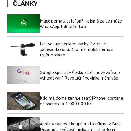
ČLÁNKY
Máte pomalý telefon? Nejspíš za to může
WhatsApp. Udělejte toto
Lidl šokuje geniální vychytávkou za
padesátikorunu. Kdo má mobil, nemusí
trpět horkem
Google spustil v Česku zcela nový způsob
vyhledávání. Revoluční novinka mění vše
Kdo má doma tenhle starý iPhone, dostane
od sběratelů 1 000 000 Kč
Apple v tajnosti koupil malou firmu z Brna.
Disponuje světově unikátní technologií