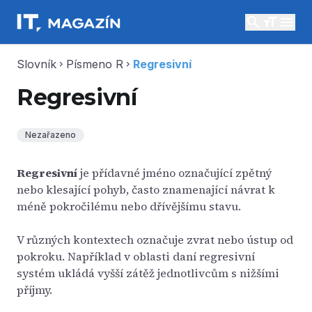
search
menu
Slovník
Písmeno R
Regresivní
chevron_right
chevron_right
Regresivní
Nezařazeno
Regresivní
je přídavné jméno označující zpětný
nebo klesající pohyb, často znamenající návrat k
méně pokročilému nebo dřívějšímu stavu.
V různých kontextech označuje zvrat nebo ústup od
pokroku. Například v oblasti daní regresivní
systém ukládá vyšší zátěž jednotlivcům s nižšími
příjmy.