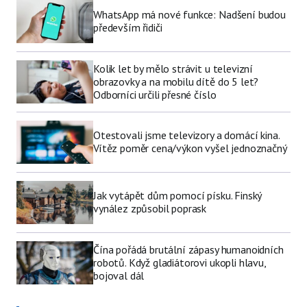
WhatsApp má nové funkce: Nadšení budou
především řidiči
Kolik let by mělo strávit u televizní
obrazovky a na mobilu dítě do 5 let?
Odborníci určili přesné číslo
Otestovali jsme televizory a domácí kina.
Vítěz poměr cena/výkon vyšel jednoznačný
Jak vytápět dům pomocí písku. Finský
vynález způsobil poprask
Čína pořádá brutální zápasy humanoidních
robotů. Když gladiátorovi ukopli hlavu,
bojoval dál