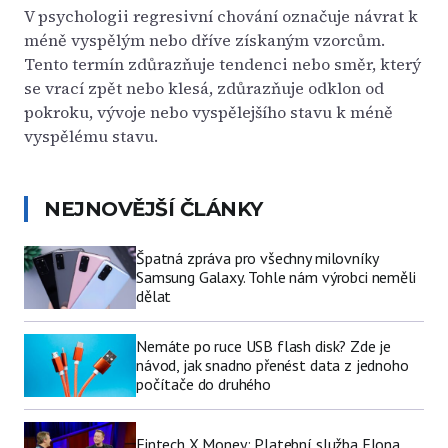
V psychologii regresivní chování označuje návrat k
méně vyspělým nebo dříve získaným vzorcům.
Tento termín zdůrazňuje tendenci nebo směr, který
se vrací zpět nebo klesá, zdůrazňuje odklon od
pokroku, vývoje nebo vyspělejšího stavu k méně
vyspělému stavu.
NEJNOVĚJŠÍ ČLÁNKY
Špatná zpráva pro všechny milovníky
Samsung Galaxy. Tohle nám výrobci neměli
dělat
Nemáte po ruce USB flash disk? Zde je
návod, jak snadno přenést data z jednoho
počítače do druhého
Fintech X Money: Platební služba Elona