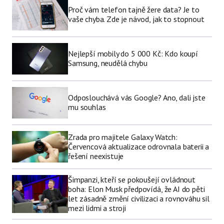
Proč vám telefon tajně žere data? Je to
vaše chyba. Zde je návod, jak to stopnout
Nejlepší mobily do 5 000 Kč: Kdo koupí
Samsung, neudělá chybu
Odposlouchává vás Google? Ano, dali jste
mu souhlas
Zrada pro majitele Galaxy Watch:
Červencová aktualizace odrovnala baterii a
řešení neexistuje
Šimpanzi, kteří se pokoušejí ovládnout
boha: Elon Musk předpovídá, že AI do pěti
let zásadně změní civilizaci a rovnováhu sil
mezi lidmi a stroji