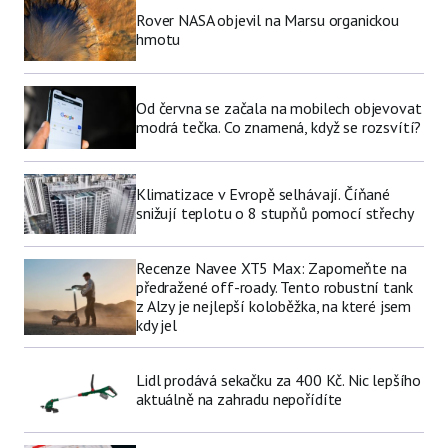
Rover NASA objevil na Marsu organickou
hmotu
Od června se začala na mobilech objevovat
modrá tečka. Co znamená, když se rozsvítí?
Klimatizace v Evropě selhávají. Číňané
snižují teplotu o 8 stupňů pomocí střechy
Recenze Navee XT5 Max: Zapomeňte na
předražené off-roady. Tento robustní tank
z Alzy je nejlepší koloběžka, na které jsem
kdy jel
Lidl prodává sekačku za 400 Kč. Nic lepšího
aktuálně na zahradu nepořídíte