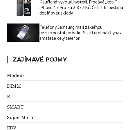
Kaufland vyvolal hysterii. Prodává „kopii“
iPhonu 17 Pro za 2 877 Kč. Češi šílí, nestíhá
doplňovat sklady
Telefony Samsung mají zákeřnou
bezpečnostní pojistku. Stačí drobná chyba a
smažete celý telefon
ZAJÍMAVÉ POJMY
Modem
DIMM
R
SMART
Super Mario
EDV