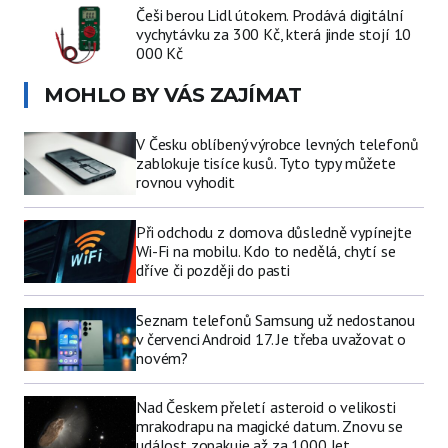
Češi berou Lidl útokem. Prodává digitální
vychytávku za 300 Kč, která jinde stojí 10
000 Kč
MOHLO BY VÁS ZAJÍMAT
V Česku oblíbený výrobce levných telefonů
zablokuje tisíce kusů. Tyto typy můžete
rovnou vyhodit
Při odchodu z domova důsledně vypínejte
Wi-Fi na mobilu. Kdo to nedělá, chytí se
dříve či později do pasti
Seznam telefonů Samsung už nedostanou
v červenci Android 17. Je třeba uvažovat o
novém?
Nad Českem přeletí asteroid o velikosti
mrakodrapu na magické datum. Znovu se
událost zopakuje až za 1000 let