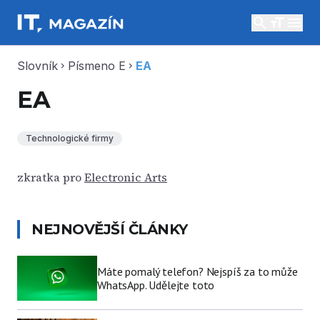
search
menu
Slovník
Písmeno E
EA
chevron_right
chevron_right
EA
Technologické firmy
zkratka pro
Electronic Arts
NEJNOVĚJŠÍ ČLÁNKY
Máte pomalý telefon? Nejspíš za to může
WhatsApp. Udělejte toto