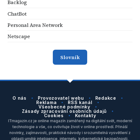
Backlog
ChatBot
Personal Area Network
Netscape
Slovník
O nás
Provozovatel webu
Redakce
Reklama
RSS kanál
Všeobecné podmínky
Zásady zpracování osobních údajů
Cookies
Kontakty
ITmagazin.cz je online magazín zaměřený na digitální svět, moderní
technologie a vše, co ovlivňuje život v online prostředí. Přináší
novinky, zajímavosti, praktické návody i srozumitelná vysvětlení z
oblasti umělé inteligence, internetu, kybernetické bezpečnosti,