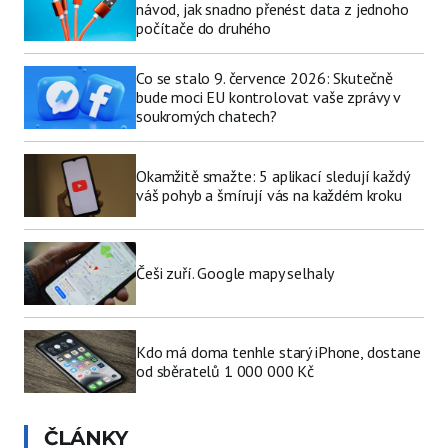
návod, jak snadno přenést data z jednoho
počítače do druhého
Co se stalo 9. července 2026: Skutečně
bude moci EU kontrolovat vaše zprávy v
soukromých chatech?
Okamžitě smažte: 5 aplikací sledují každý
váš pohyb a šmírují vás na každém kroku
Češi zuří. Google mapy selhaly
Kdo má doma tenhle starý iPhone, dostane
od sběratelů 1 000 000 Kč
ČLÁNKY