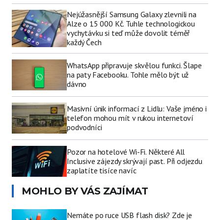
Nejúžasnější Samsung Galaxy zlevnili na
Alze o 15 000 Kč. Tuhle technologickou
vychytávku si teď může dovolit téměř
každý Čech
WhatsApp připravuje skvělou funkci. Šlape
na paty Facebooku. Tohle mělo být už
dávno
Masivní únik informací z Lidlu: Vaše jméno i
telefon mohou mít v rukou internetoví
podvodníci
Pozor na hotelové Wi-Fi. Některé All
Inclusive zájezdy skrývají past. Při odjezdu
zaplatíte tisíce navíc
MOHLO BY VÁS ZAJÍMAT
Nemáte po ruce USB flash disk? Zde je