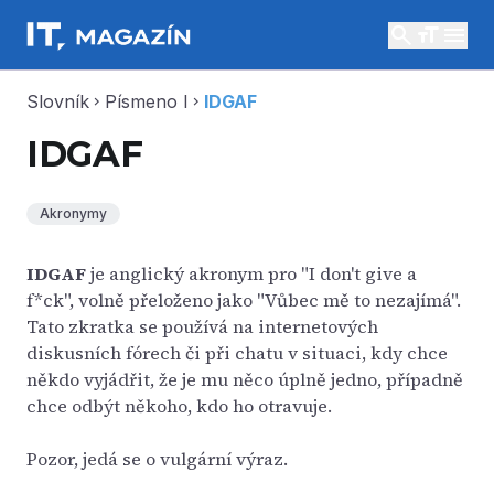
search
menu
Slovník
Písmeno I
IDGAF
chevron_right
chevron_right
IDGAF
Akronymy
IDGAF
je anglický akronym pro "I don't give a
f*ck", volně přeloženo jako "Vůbec mě to nezajímá".
Tato zkratka se používá na internetových
diskusních fórech či při chatu v situaci, kdy chce
někdo vyjádřit, že je mu něco úplně jedno, případně
chce odbýt někoho, kdo ho otravuje.
Pozor, jedá se o vulgární výraz.