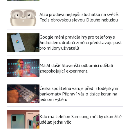
Alza prodává nejlepší sluchátka na světě.
Teď s obrovskou slevou. Dlouho nebudou
Google mění pravidla hry pro telefony s
Androidem: drobná změna představuje past
pro miliony uživatelů
Má AI duši? Slovenští odborníci udělali
znepokojující experiment
Česká spořitelna varuje před „zlodějskými“
bankomaty. Připraví vás o tisíce korun na
jednom výběru
Kdo má telefon Samsung, měl by okamžitě
udělat jednu věc