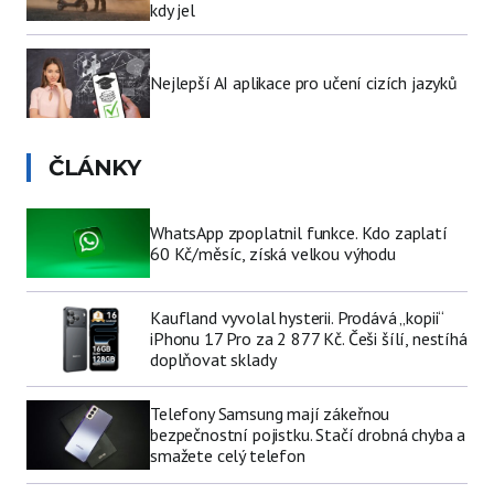
kdy jel
Nejlepší AI aplikace pro učení cizích jazyků
ČLÁNKY
WhatsApp zpoplatnil funkce. Kdo zaplatí
60 Kč/měsíc, získá velkou výhodu
Kaufland vyvolal hysterii. Prodává „kopii“
iPhonu 17 Pro za 2 877 Kč. Češi šílí, nestíhá
doplňovat sklady
Telefony Samsung mají zákeřnou
bezpečnostní pojistku. Stačí drobná chyba a
smažete celý telefon