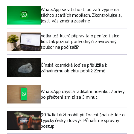
WhatsApp se v tichosti od září vypne na
těchto starších mobilech. Zkontrolujte si,
jestli vás změna zasáhne
Velká lež, které připravila o peníze tisíce
lidí: Jak poznat podvodný či zavirovaný
soubor na počítači?
Čínská kosmická loď se přiblížila k
záhadnému objektu poblíž Země
WhatsApp chystá radikální novinku: Zprávy
po přečtení zmizí za 5 minut
90 % lidí drží mobil při focení špatně. Jde o
typicky český zlozvyk. Přinášíme správný
postup