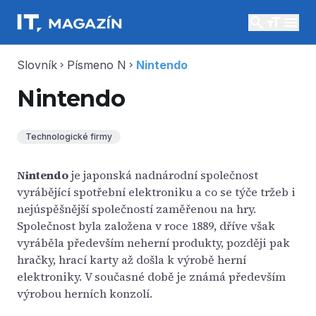
search
menu
Slovník
Písmeno N
Nintendo
chevron_right
chevron_right
Nintendo
Technologické firmy
Nintendo
je japonská nadnárodní společnost
vyrábějící spotřební elektroniku a co se týče tržeb i
nejúspěšnější společností zaměřenou na hry.
Společnost byla založena v roce 1889, dříve však
vyráběla především neherní produkty, později pak
hračky, hrací karty až došla k výrobě herní
elektroniky. V současné době je známá především
výrobou herních konzolí.