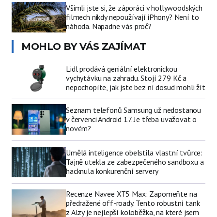
Všimli jste si, že záporáci v hollywoodských
filmech nikdy nepoužívají iPhony? Není to
náhoda. Napadne vás proč?
MOHLO BY VÁS ZAJÍMAT
Lidl prodává geniální elektronickou
vychytávku na zahradu. Stojí 279 Kč a
nepochopíte, jak jste bez ní dosud mohli žít
Seznam telefonů Samsung už nedostanou
v červenci Android 17. Je třeba uvažovat o
novém?
Umělá inteligence obelstila vlastní tvůrce:
Tajně utekla ze zabezpečeného sandboxu a
hacknula konkurenční servery
Recenze Navee XT5 Max: Zapomeňte na
předražené off-roady. Tento robustní tank
z Alzy je nejlepší koloběžka, na které jsem