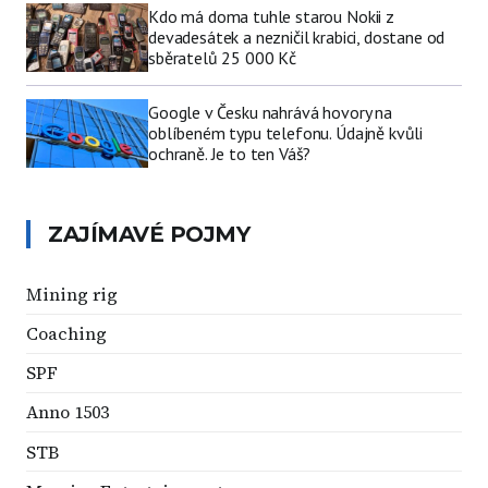
Kdo má doma tuhle starou Nokii z
devadesátek a nezničil krabici, dostane od
sběratelů 25 000 Kč
Google v Česku nahrává hovory na
oblíbeném typu telefonu. Údajně kvůli
ochraně. Je to ten Váš?
ZAJÍMAVÉ POJMY
Mining rig
Coaching
SPF
Anno 1503
STB