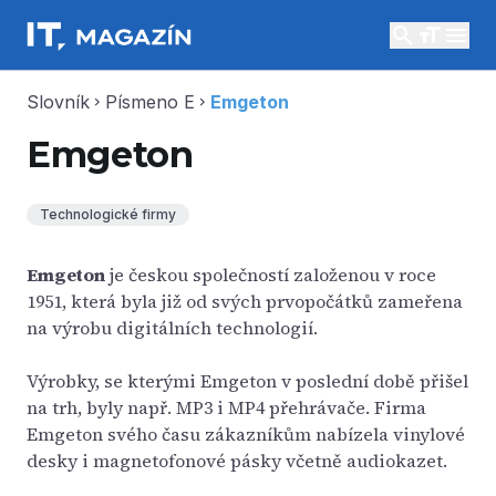
search
menu
Slovník
Písmeno E
Emgeton
chevron_right
chevron_right
Emgeton
Technologické firmy
Emgeton
je českou společností založenou v roce
1951, která byla již od svých prvopočátků zameřena
na výrobu digitálních technologií.
Výrobky, se kterými Emgeton v poslední době přišel
na trh, byly např. MP3 i MP4 přehrávače. Firma
Emgeton svého času zákazníkům nabízela vinylové
desky i magnetofonové pásky včetně audiokazet.