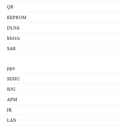
QB
EEPROM
DLNA
kbit/s
SAR
pps
SDHC
B2G
APM
JK
LAN