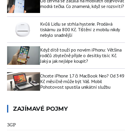
Od června se začala na mobilech objevovat
modrá tečka. Co znamená, když se rozsvítí?
Kvůli Lidlu se strhla hysterie. Prodává
tiskárnu za 800 Kč. Tištění z mobilu nikdy
nebylo snadnější
Když dítě touží po novém iPhonu: Většina
rodičů zbytečně přijde o desítky tisíc Kč.
Jaký a jak nejlépe koupit?
Chcete iPhone 17 či MacBook Neo? Od 349
Kč měsíčně může být Váš. Mobil
Pohotovost spustila unikátní službu
ZAJÍMAVÉ POJMY
3GP