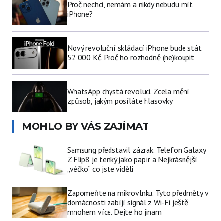
Proč nechci, nemám a nikdy nebudu mít
iPhone?
Nový revoluční skládací iPhone bude stát
52 000 Kč. Proč ho rozhodně (ne)koupit
WhatsApp chystá revoluci. Zcela mění
způsob, jakým posíláte hlasovky
MOHLO BY VÁS ZAJÍMAT
Samsung představil zázrak. Telefon Galaxy
Z Flip8 je tenký jako papír a Nejkrásnější
„véčko“ co jste viděli
Zapomeňte na mikrovlnku. Tyto předměty v
domácnosti zabíjí signál z Wi-Fi ještě
mnohem více. Dejte ho jinam