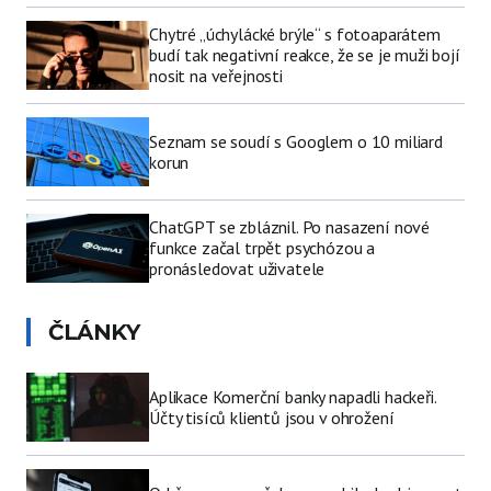
Chytré „úchylácké brýle“ s fotoaparátem
budí tak negativní reakce, že se je muži bojí
nosit na veřejnosti
Seznam se soudí s Googlem o 10 miliard
korun
ChatGPT se zbláznil. Po nasazení nové
funkce začal trpět psychózou a
pronásledovat uživatele
ČLÁNKY
Aplikace Komerční banky napadli hackeři.
Účty tisíců klientů jsou v ohrožení