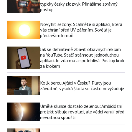
typicky český zlozvyk. Přinášíme správný
postup
Nový hit sezóny: Stáhněte si aplikaci, která
vás chrání před UV zářením. Skvělá je
především k moři
Jak se definitivně zbavit otravných reklam
na YouTube. Stačí stáhnout jednoduchou
aplikaci. Je zdarma a spolehlivá. Postup krok
za krokem
Kolik berou Ajťáci v Česku? Platy jsou
závratné, vysoká škola se často nevyžaduje
Umělé slunce dostalo zelenou: Ambiciózní
projekt slibuje revoluci, ale vědci varují před
nevratnou spouští