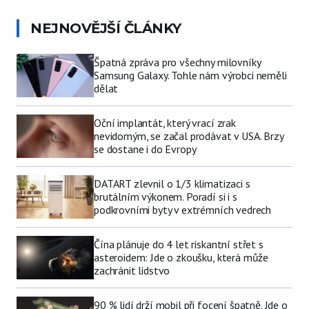
NEJNOVĚJŠÍ ČLÁNKY
Špatná zpráva pro všechny milovníky
Samsung Galaxy. Tohle nám výrobci neměli
dělat
Oční implantát, který vrací zrak
nevidomým, se začal prodávat v USA. Brzy
se dostane i do Evropy
DATART zlevnil o 1/3 klimatizaci s
brutálním výkonem. Poradí si i s
podkrovními byty v extrémních vedrech
Čína plánuje do 4 let riskantní střet s
asteroidem: Jde o zkoušku, která může
zachránit lidstvo
90 % lidí drží mobil při focení špatně. Jde o