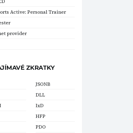
CD
orts Active: Personal Trainer
ester
net provider
AJÍMAVÉ ZKRATKY
JSONB
DLL
M
IxD
HFP
PDO