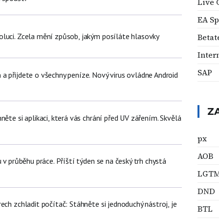
Live 
EA Sp
luci. Zcela mění způsob, jakým posíláte hlasovky
Betat
Inter
SAP
a přijdete o všechny peníze. Nový virus ovládne Android
Z
něte si aplikaci, která vás chrání před UV zářením. Skvělá
px
AOB
u v průběhu práce. Příští týden se na český trh chystá
LGT
DND
ech zchladit počítač: Stáhněte si jednoduchý nástroj, je
BTL