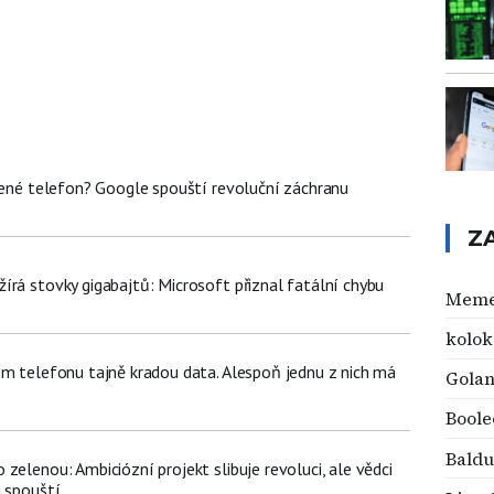
olené telefon? Google spouští revoluční záchranu
Z
írá stovky gigabajtů: Microsoft přiznal fatální chybu
Meme
kolok
em telefonu tajně kradou data. Alespoň jednu z nich má
Gola
Boole
Baldu
zelenou: Ambiciózní projekt slibuje revoluci, ale vědci
u spouští