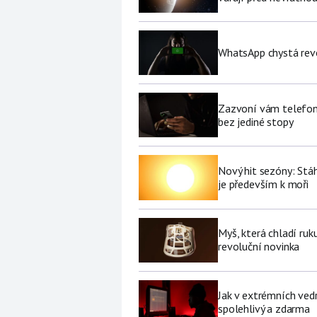
WhatsApp chystá revo
Zazvoní vám telefon 
bez jediné stopy
Nový hit sezóny: Stáh
je především k moři
Myš, která chladí ruk
revoluční novinka
Jak v extrémních vedr
spolehlivý a zdarma