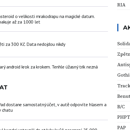
RIA
steroid o velikosti mrakodrapu na magické datum.
akuje až za 1000 let
A
Solid
děti za 300 Kč. Data nedojdou nikdy
Zpětn
Anti
tarý android krok za krokem. Tenhle úžasný trik nezná
Gothi
Track
AT
Benut
Pad dostane samostatný účet, v autě odpovíte hlasem a
B/C
v chatu
PHPT
PAP
y Hyundai vstoupili do stávky kvůli nasazení 25 000