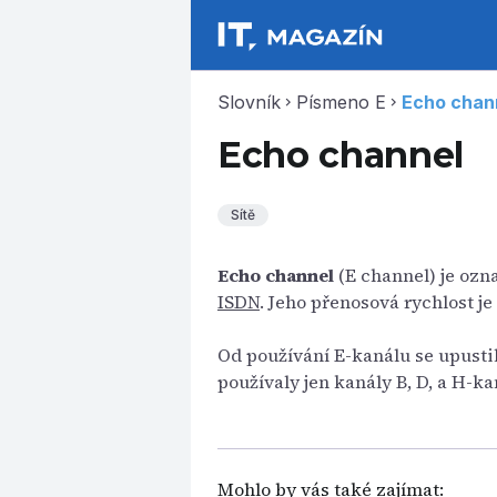
Slovník
Písmeno E
Echo chan
chevron_right
chevron_right
Echo channel
Sítě
Echo channel
(E channel) je ozna
ISDN
. Jeho přenosová rychlost je
Od používání E-kanálu se upustil
používaly jen kanály B, D, a H-ka
Mohlo by vás také zajímat: