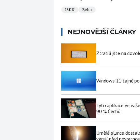
ISDN
Echo
NEJNOVĚJŠÍ ČLÁNKY
Ztratili jste na dov
Windows 11 tajně pož
Tyto aplikace ve vaš
90 % Čechů
Umělé slunce dostalo 
varují před nevratno