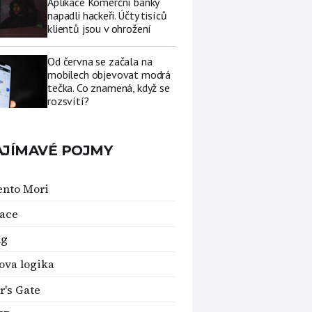
Aplikace Komerční banky
napadli hackeři. Účty tisíců
klientů jsou v ohrožení
Od června se začala na
mobilech objevovat modrá
tečka. Co znamená, když se
rozsvítí?
AJÍMAVÉ POJMY
nto Mori
ace
ng
ova logika
r's Gate