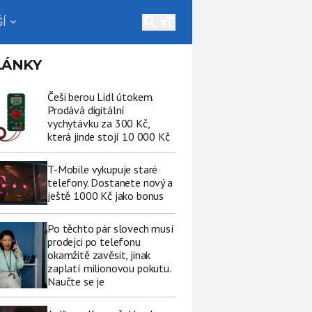
search
Í
expand_more
LÁNKY
Češi berou Lidl útokem.
Prodává digitální
vychytávku za 300 Kč,
která jinde stojí 10 000 Kč
T-Mobile vykupuje staré
telefony. Dostanete nový a
ještě 1000 Kč jako bonus
Po těchto pár slovech musí
prodejci po telefonu
okamžitě zavěsit, jinak
zaplatí milionovou pokutu.
Naučte se je