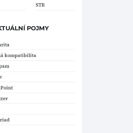
STB
KTUÁLNÍ POJMY
arita
á kompatibilita
spam
c
Point
zer
riad