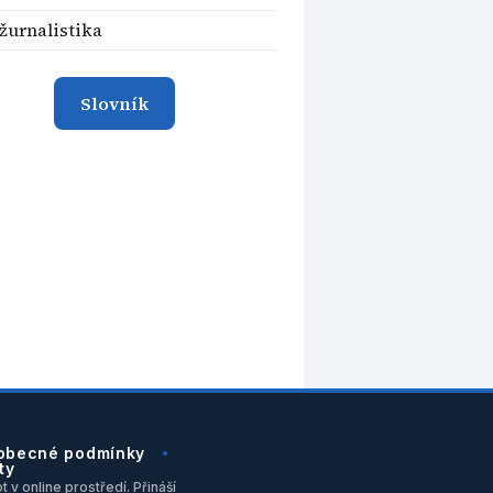
 žurnalistika
Slovník
obecné podmínky
ty
 v online prostředí. Přináší