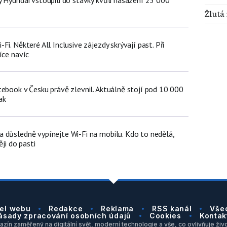
ů
Žlutá
i. Některé All Inclusive zájezdy skrývají past. Při
íce navíc
tebook v Česku právě zlevnil. Aktuálně stojí pod 10 000
ak
 důsledně vypínejte Wi-Fi na mobilu. Kdo to nedělá,
ěji do pasti
el webu
Redakce
Reklama
RSS kanál
Vše
ásady zpracování osobních údajů
Cookies
Kontak
zín zaměřený na digitální svět, moderní technologie a vše, co ovlivňuje život