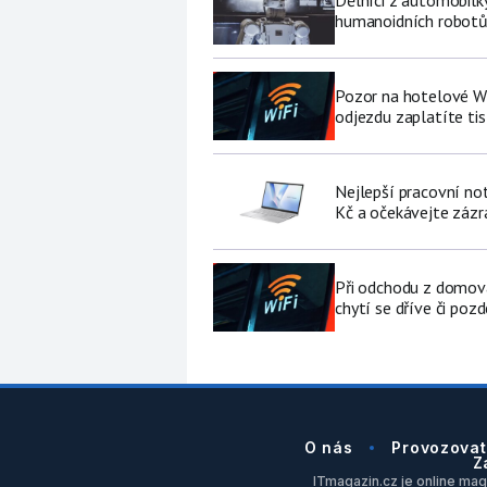
humanoidních robot
Pozor na hotelové Wi-F
odjezdu zaplatíte tis
Nejlepší pracovní no
Kč a očekávejte zázr
Při odchodu z domova
chytí se dříve či pozd
O nás
Provozovat
Z
ITmagazin.cz je online maga