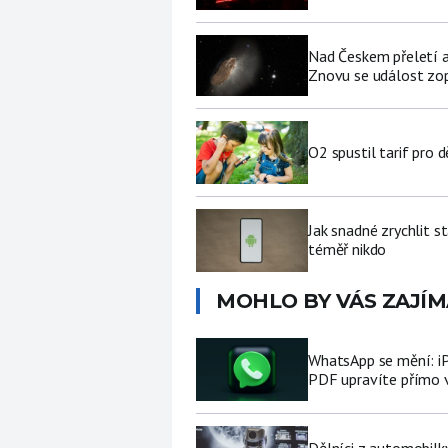
Nad Českem přeletí a
Znovu se událost zop
O2 spustil tarif pro 
Jak snadné zrychlit s
téměř nikdo
MOHLO BY VÁS ZAJÍM
WhatsApp se mění: i
PDF upravíte přímo 
Dělníci z automobilk