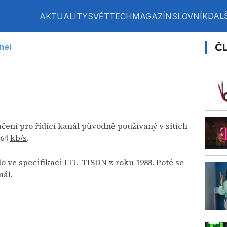
DALŠ
AKTUALITY
SVĚT
TECH
MAGAZÍN
SLOVNÍK
Č
nel
čení pro řídící kanál původně používaný v sítích
 64
kb/s
.
o ve specifikaci ITU-TISDN z roku 1988. Poté se
nál.