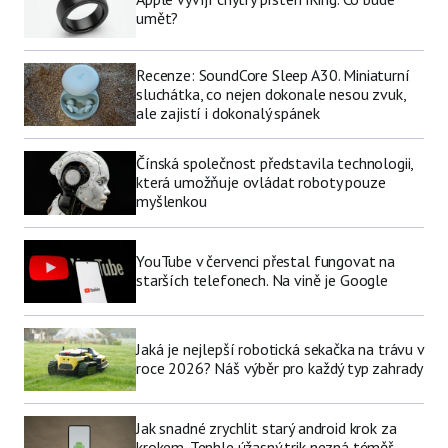
umět?
Recenze: SoundCore Sleep A30. Miniaturní
sluchátka, co nejen dokonale nesou zvuk,
ale zajistí i dokonalý spánek
Čínská společnost představila technologii,
která umožňuje ovládat roboty pouze
myšlenkou
YouTube v červenci přestal fungovat na
starších telefonech. Na vině je Google
Jaká je nejlepší robotická sekačka na trávu v
roce 2026? Náš výběr pro každý typ zahrady
Jak snadné zrychlit starý android krok za
krokem. Tenhle úžasný trik nezná téměř