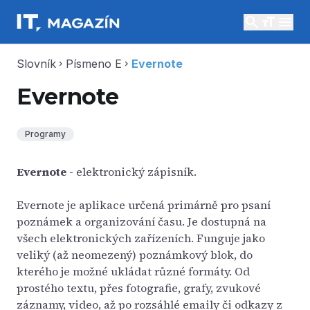
search
menu
Slovník
Písmeno E
Evernote
chevron_right
chevron_right
Evernote
Programy
Evernote
- elektronický zápisník.
Evernote je aplikace určená primárně pro psaní
poznámek a organizování času. Je dostupná na
všech elektronických zařízeních. Funguje jako
veliký (až neomezený) poznámkový blok, do
kterého je možné ukládat různé formáty. Od
prostého textu, přes fotografie, grafy, zvukové
záznamy, video, až po rozsáhlé emaily či odkazy z