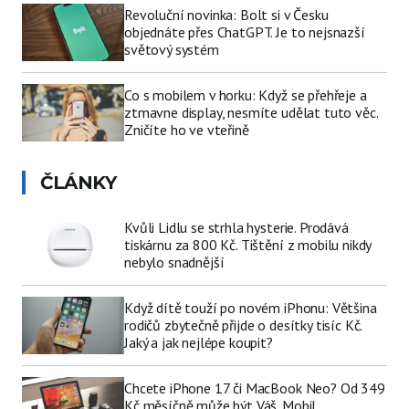
Revoluční novinka: Bolt si v Česku
objednáte přes ChatGPT. Je to nejsnazší
světový systém
Co s mobilem v horku: Když se přehřeje a
ztmavne display, nesmíte udělat tuto věc.
Zničíte ho ve vteřině
ČLÁNKY
Kvůli Lidlu se strhla hysterie. Prodává
tiskárnu za 800 Kč. Tištění z mobilu nikdy
nebylo snadnější
Když dítě touží po novém iPhonu: Většina
rodičů zbytečně přijde o desítky tisíc Kč.
Jaký a jak nejlépe koupit?
Chcete iPhone 17 či MacBook Neo? Od 349
Kč měsíčně může být Váš. Mobil