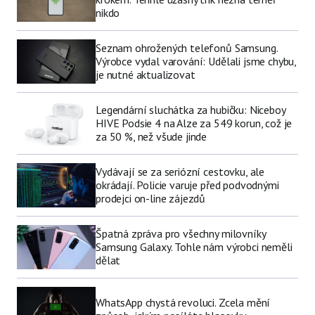
nikdo
Seznam ohrožených telefonů Samsung.
Výrobce vydal varování: Udělali jsme chybu,
je nutné aktualizovat
Legendární sluchátka za hubičku: Niceboy
HIVE Podsie 4 na Alze za 549 korun, což je
za 50 %, než všude jinde
Vydávají se za seriózní cestovku, ale
okrádají. Policie varuje před podvodnými
prodejci on-line zájezdů
Špatná zpráva pro všechny milovníky
Samsung Galaxy. Tohle nám výrobci neměli
dělat
WhatsApp chystá revoluci. Zcela mění