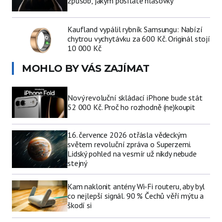
způsob, jakým posíláte hlasovky
Kaufland vypálil rybník Samsungu: Nabízí
chytrou vychytávku za 600 Kč. Originál stojí
10 000 Kč
MOHLO BY VÁS ZAJÍMAT
Nový revoluční skládací iPhone bude stát
52 000 Kč. Proč ho rozhodně (ne)koupit
16. července 2026 otřásla vědeckým
světem revoluční zpráva o Superzemi.
Lidský pohled na vesmír už nikdy nebude
stejný
Kam naklonit antény Wi-Fi routeru, aby byl
co nejlepší signál. 90 % Čechů věří mýtu a
škodí si