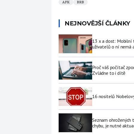
AFK
BRB
NEJNOVĚJŠÍ ČLÁNKY
13 x a dost: Mobilní
uživatelů o ní nemá a
Proč váš počítač zpo
Zvládne to i dítě
16 nositelů Nobelovy
Seznam ohrožených te
chybu, je nutné aktua