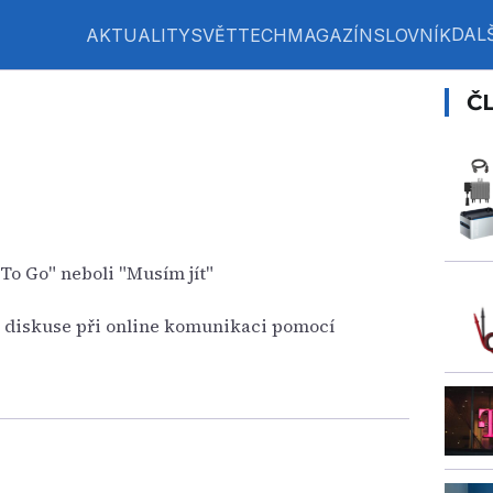
DALŠ
AKTUALITY
SVĚT
TECH
MAGAZÍN
SLOVNÍK
Č
To Go" neboli "Musím jít"
í diskuse při online komunikaci pomocí