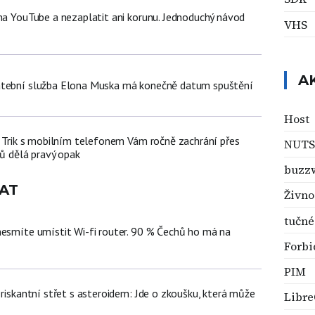
 na YouTube a nezaplatit ani korunu. Jednoduchý návod
VHS
A
atební služba Elona Muska má konečně datum spuštění
Host
n: Trik s mobilním telefonem Vám ročně zachrání přes
NUTS
čů dělá pravý opak
buzz
AT
Živno
tučné
nesmíte umístit Wi-fi router. 90 % Čechů ho má na
Forbi
PIM
 riskantní střet s asteroidem: Jde o zkoušku, která může
Libre