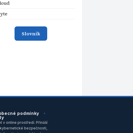
loud
yte
Slovník
obecné podmínky
ty
 v online prostředí. Přináší
u, kybernetické bezpečnosti,