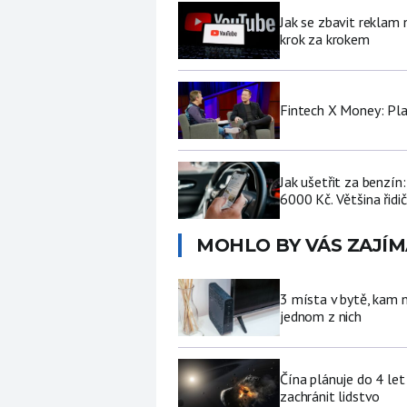
Jak se zbavit reklam
krok za krokem
Fintech X Money: Pl
Jak ušetřit za benzí
6000 Kč. Většina řidi
MOHLO BY VÁS ZAJÍM
3 místa v bytě, kam 
jednom z nich
Čína plánuje do 4 let
zachránit lidstvo