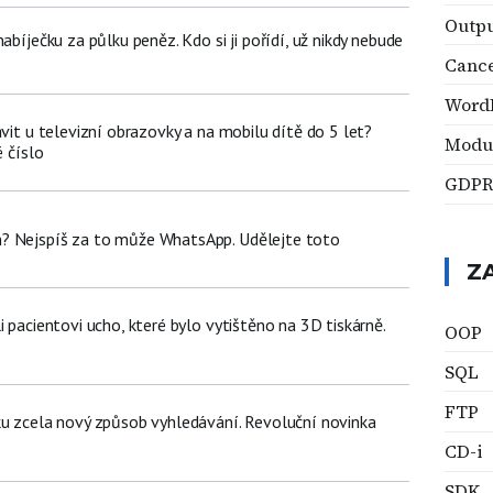
Outpu
abíječku za půlku peněz. Kdo si ji pořídí, už nikdy nebude
Cance
Word
ávit u televizní obrazovky a na mobilu dítě do 5 let?
Modu
é číslo
GDP
? Nejspíš za to může WhatsApp. Udělejte toto
Z
i pacientovi ucho, které bylo vytištěno na 3D tiskárně.
OOP
SQL
FTP
ku zcela nový způsob vyhledávání. Revoluční novinka
CD-i
SDK