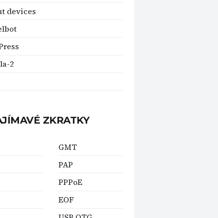
t devices
lbot
Press
la-2
R
AJÍMAVÉ ZKRATKY
GMT
PAP
PPPoE
EOF
USB OTG