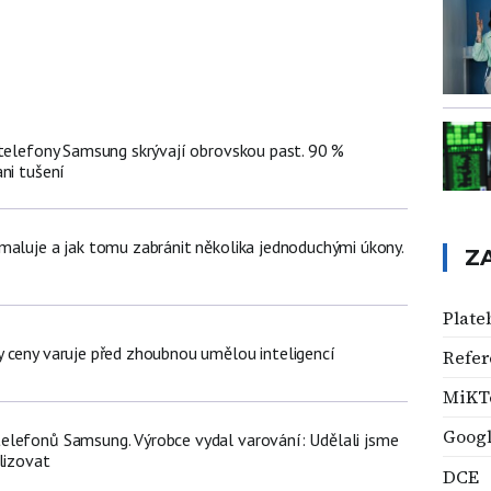
 telefony Samsung skrývají obrovskou past. 90 %
ni tušení
maluje a jak tomu zabránit několika jednoduchými úkony.
Z
Plate
 ceny varuje před zhoubnou umělou inteligencí
Refer
MiKT
Googl
lefonů Samsung. Výrobce vydal varování: Udělali jsme
lizovat
DCE