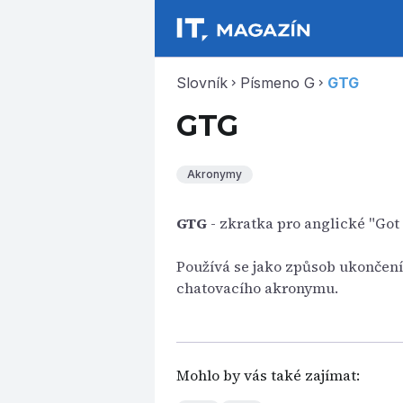
Slovník
Písmeno G
GTG
chevron_right
chevron_right
GTG
Akronymy
GTG
- zkratka pro anglické "Got 
Používá se jako způsob ukončen
chatovacího akronymu.
Mohlo by vás také zajímat: