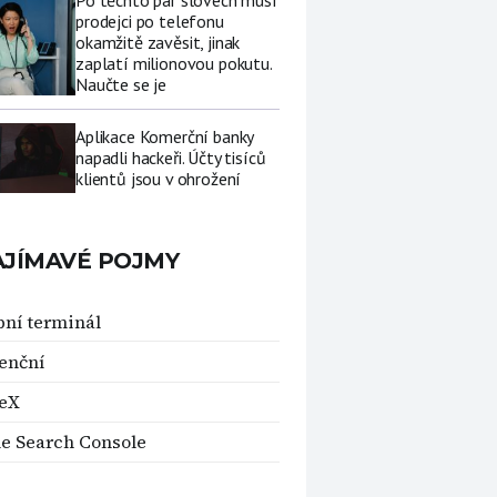
Po těchto pár slovech musí
prodejci po telefonu
okamžitě zavěsit, jinak
zaplatí milionovou pokutu.
Naučte se je
Aplikace Komerční banky
napadli hackeři. Účty tisíců
klientů jsou v ohrožení
AJÍMAVÉ POJMY
bní terminál
enční
eX
e Search Console