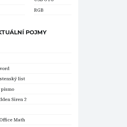
RGB
KTUÁLNÍ POJMY
word
stenský list
 písmo
dden Siren 2
Office Math