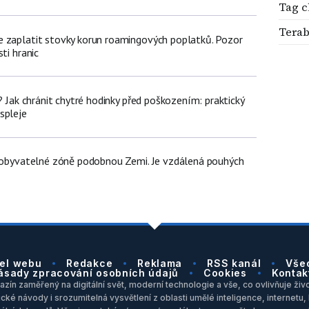
Tag c
Terab
 zaplatit stovky korun roamingových poplatků. Pozor
ti hranic
e? Jak chránit chytré hodinky před poškozením: praktický
spleje
v obyvatelné zóně podobnou Zemi. Je vzdálená pouhých
el webu
Redakce
Reklama
RSS kanál
Vše
ásady zpracování osobních údajů
Cookies
Kontak
zín zaměřený na digitální svět, moderní technologie a vše, co ovlivňuje život
ické návody i srozumitelná vysvětlení z oblasti umělé inteligence, internet