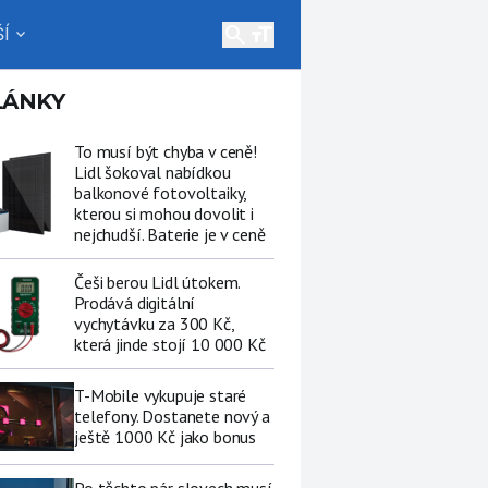
search
Í
expand_more
LÁNKY
To musí být chyba v ceně!
Lidl šokoval nabídkou
balkonové fotovoltaiky,
kterou si mohou dovolit i
nejchudší. Baterie je v ceně
Češi berou Lidl útokem.
Prodává digitální
vychytávku za 300 Kč,
která jinde stojí 10 000 Kč
T-Mobile vykupuje staré
telefony. Dostanete nový a
ještě 1000 Kč jako bonus