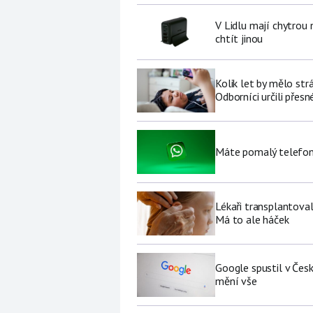
V Lidlu mají chytrou n
chtít jinou
Kolik let by mělo str
Odborníci určili přesn
Máte pomalý telefon
Lékaři transplantoval
Má to ale háček
Google spustil v Čes
mění vše