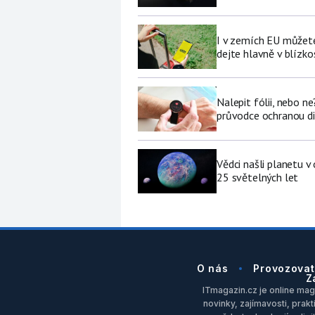
I v zemích EU můžete
dejte hlavně v blízkos
Nalepit fólii, nebo n
průvodce ochranou di
Vědci našli planetu 
25 světelných let
O nás
Provozovat
Z
ITmagazin.cz je online maga
novinky, zajímavosti, prakt