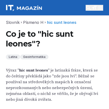
search
menu
Slovník
Písmeno H
hic sunt leones
chevron_right
chevron_right
Co je to "hic sunt
leones"?
Latina
Geoinformatika
Výraz "
hic sunt leones
" je latinská fráze, která se
do češtiny překládá jako "zde jsou lvi". Běžně se
používal na středověkých mapách k označení
neprozkoumaných nebo nebezpečných území,
zejména oblastí, o nichž se věřilo, že je obývají lvi
nebo jiná divoká zvířata.