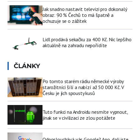
Jak snadno nastavit televizi pro dokonalý
obraz: 90 % Čechů to má špatně a
ochuzuje se o zážitek
Lidl prodává sekačku za 400 Kč. Nic lepšího
aktuálně na zahradu nepořídíte
ČLÁNKY
Po tomto starém rádiu německé výroby
starožitníci šílí a nabízí až 50 000 Kč. V
Česku je jich spousty kusů
Tuto funkci na Androidu nesmíte vypnout,
jinak se v civilizaci ze zlou potážete
Odposlouchává vás Google? Ano, dali jste