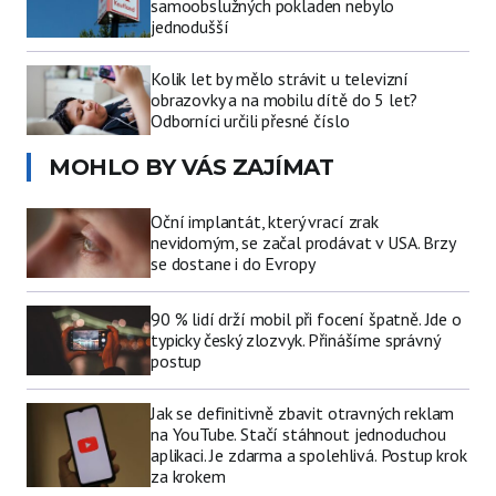
samoobslužných pokladen nebylo
jednodušší
Kolik let by mělo strávit u televizní
obrazovky a na mobilu dítě do 5 let?
Odborníci určili přesné číslo
MOHLO BY VÁS ZAJÍMAT
Oční implantát, který vrací zrak
nevidomým, se začal prodávat v USA. Brzy
se dostane i do Evropy
90 % lidí drží mobil při focení špatně. Jde o
typicky český zlozvyk. Přinášíme správný
postup
Jak se definitivně zbavit otravných reklam
na YouTube. Stačí stáhnout jednoduchou
aplikaci. Je zdarma a spolehlivá. Postup krok
za krokem