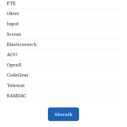
FTE
Oktet
Input
Scrum
Elasticsearch
AC97
OpenX
CodeGear
Teletext
RAMDAC
Slovník