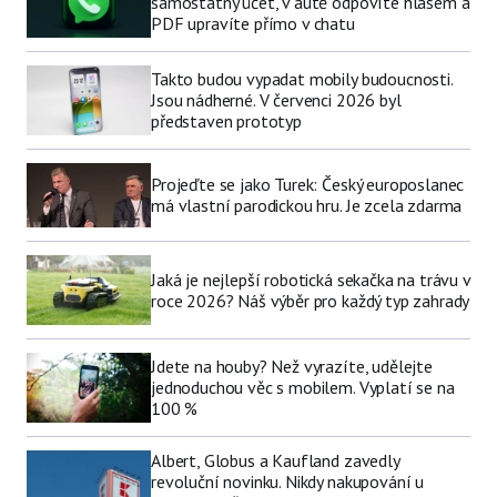
samostatný účet, v autě odpovíte hlasem a
PDF upravíte přímo v chatu
Takto budou vypadat mobily budoucnosti.
Jsou nádherné. V červenci 2026 byl
představen prototyp
Projeďte se jako Turek: Český europoslanec
má vlastní parodickou hru. Je zcela zdarma
Jaká je nejlepší robotická sekačka na trávu v
roce 2026? Náš výběr pro každý typ zahrady
Jdete na houby? Než vyrazíte, udělejte
jednoduchou věc s mobilem. Vyplatí se na
100 %
Albert, Globus a Kaufland zavedly
revoluční novinku. Nikdy nakupování u