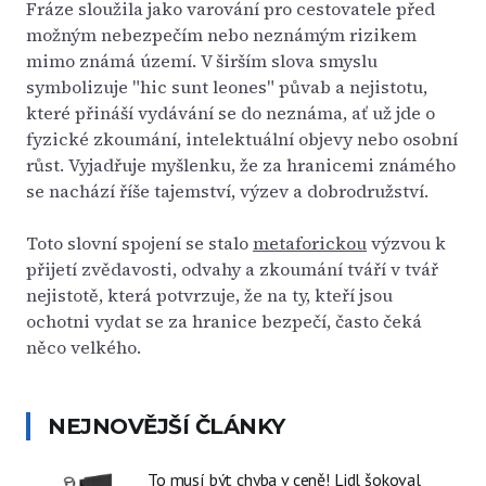
Fráze sloužila jako varování pro cestovatele před
možným nebezpečím nebo neznámým rizikem
mimo známá území. V širším slova smyslu
symbolizuje "hic sunt leones" půvab a nejistotu,
které přináší vydávání se do neznáma, ať už jde o
fyzické zkoumání, intelektuální objevy nebo osobní
růst. Vyjadřuje myšlenku, že za hranicemi známého
se nachází říše tajemství, výzev a dobrodružství.
Toto slovní spojení se stalo
metaforickou
výzvou k
přijetí zvědavosti, odvahy a zkoumání tváří v tvář
nejistotě, která potvrzuje, že na ty, kteří jsou
ochotni vydat se za hranice bezpečí, často čeká
něco velkého.
NEJNOVĚJŠÍ ČLÁNKY
To musí být chyba v ceně! Lidl šokoval