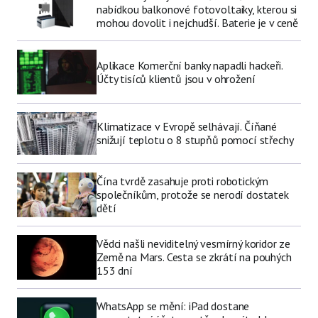
nabídkou balkonové fotovoltaiky, kterou si
mohou dovolit i nejchudší. Baterie je v ceně
Aplikace Komerční banky napadli hackeři.
Účty tisíců klientů jsou v ohrožení
Klimatizace v Evropě selhávají. Číňané
snižují teplotu o 8 stupňů pomocí střechy
Čína tvrdě zasahuje proti robotickým
společníkům, protože se nerodí dostatek
dětí
Vědci našli neviditelný vesmírný koridor ze
Země na Mars. Cesta se zkrátí na pouhých
153 dní
WhatsApp se mění: iPad dostane