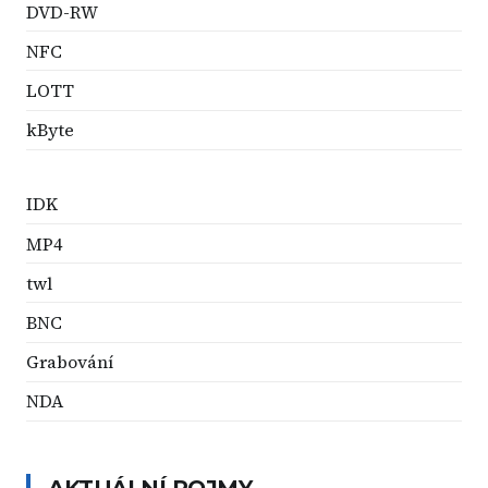
DVD-RW
NFC
LOTT
kByte
IDK
MP4
twl
BNC
Grabování
NDA
AKTUÁLNÍ POJMY