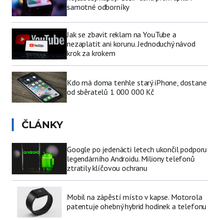
samotné odborníky
Jak se zbavit reklam na YouTube a
nezaplatit ani korunu. Jednoduchý návod
krok za krokem
Kdo má doma tenhle starý iPhone, dostane
od sběratelů 1 000 000 Kč
ČLÁNKY
Google po jedenácti letech ukončil podporu
legendárního Androidu. Miliony telefonů
ztratily klíčovou ochranu
Mobil na zápěstí místo v kapse. Motorola
patentuje ohebný hybrid hodinek a telefonu