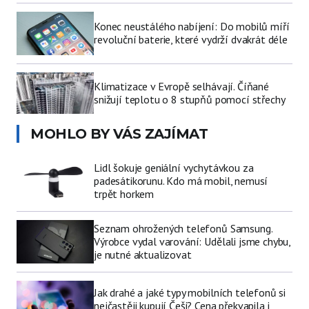
Konec neustálého nabíjení: Do mobilů míří
revoluční baterie, které vydrží dvakrát déle
Klimatizace v Evropě selhávají. Číňané
snižují teplotu o 8 stupňů pomocí střechy
MOHLO BY VÁS ZAJÍMAT
Lidl šokuje geniální vychytávkou za
padesátikorunu. Kdo má mobil, nemusí
trpět horkem
Seznam ohrožených telefonů Samsung.
Výrobce vydal varování: Udělali jsme chybu,
je nutné aktualizovat
Jak drahé a jaké typy mobilních telefonů si
nejčastěji kupují Češi? Cena překvapila i