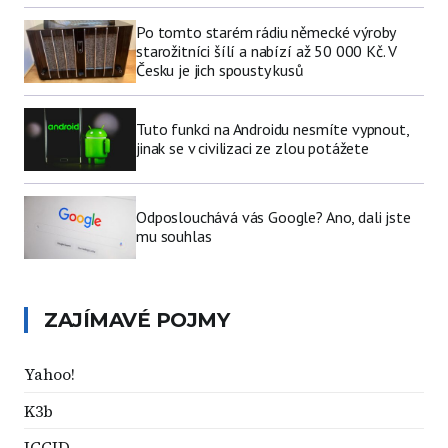
Po tomto starém rádiu německé výroby
starožitníci šílí a nabízí až 50 000 Kč. V
Česku je jich spousty kusů
Tuto funkci na Androidu nesmíte vypnout,
jinak se v civilizaci ze zlou potážete
Odposlouchává vás Google? Ano, dali jste
mu souhlas
ZAJÍMAVÉ POJMY
Yahoo!
K3b
ICCID