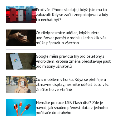
Proč vás iPhone sleduje, i když jste mu to
zakázali: Kdy se začít znepokojovat a kdy
to nechat být?
Co nikdy nesmíte udělat, když budete
uvolňovat paměť v mobilu. Jeden klik vás
může připravit o všechno
Google mění pravidla hry pro telefony s
Androidem: drobná změna představuje past
pro miliony uživatelů
Co s mobilem v horku: Když se přehřeje a
ztmavne display, nesmíte udělat tuto věc.
Zničíte ho ve vteřině
Nemáte po ruce USB flash disk? Zde je
návod, jak snadno přenést data z jednoho
počítače do druhého