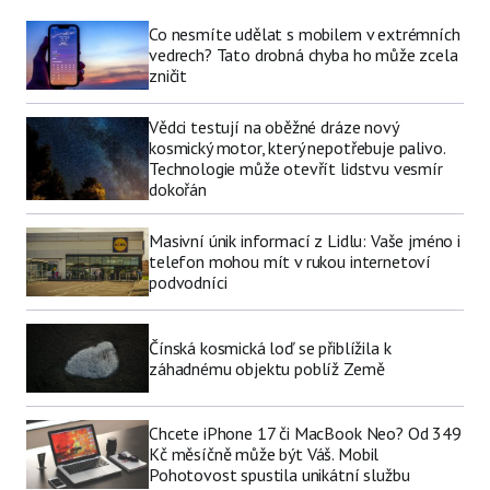
Co nesmíte udělat s mobilem v extrémních
vedrech? Tato drobná chyba ho může zcela
zničit
Vědci testují na oběžné dráze nový
kosmický motor, který nepotřebuje palivo.
Technologie může otevřít lidstvu vesmír
dokořán
Masivní únik informací z Lidlu: Vaše jméno i
telefon mohou mít v rukou internetoví
podvodníci
Čínská kosmická loď se přiblížila k
záhadnému objektu poblíž Země
Chcete iPhone 17 či MacBook Neo? Od 349
Kč měsíčně může být Váš. Mobil
Pohotovost spustila unikátní službu