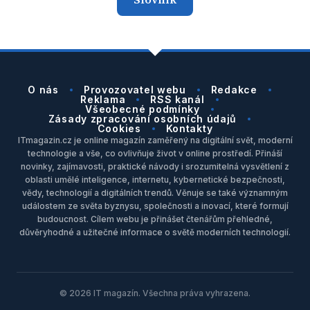
O nás
Provozovatel webu
Redakce
Reklama
RSS kanál
Všeobecné podmínky
Zásady zpracování osobních údajů
Cookies
Kontakty
ITmagazin.cz je online magazín zaměřený na digitální svět, moderní
technologie a vše, co ovlivňuje život v online prostředí. Přináší
novinky, zajímavosti, praktické návody i srozumitelná vysvětlení z
oblasti umělé inteligence, internetu, kybernetické bezpečnosti,
vědy, technologií a digitálních trendů. Věnuje se také významným
událostem ze světa byznysu, společnosti a inovací, které formují
budoucnost. Cílem webu je přinášet čtenářům přehledné,
důvěryhodné a užitečné informace o světě moderních technologií.
© 2026 IT magazín. Všechna práva vyhrazena.