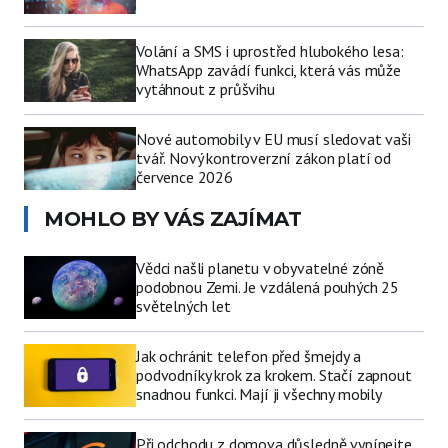
Volání a SMS i uprostřed hlubokého lesa:
WhatsApp zavádí funkci, která vás může
vytáhnout z průšvihu
Nové automobily v EU musí sledovat vaši
tvář. Nový kontroverzní zákon platí od
července 2026
MOHLO BY VÁS ZAJÍMAT
Vědci našli planetu v obyvatelné zóně
podobnou Zemi. Je vzdálená pouhých 25
světelných let
Jak ochránit telefon před šmejdy a
podvodníky krok za krokem. Stačí zapnout
snadnou funkci. Mají ji všechny mobily
Při odchodu z domova důsledně vypínejte