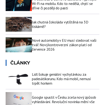
Wi-Fi na mobilu. Kdo to nedělá, chytí se
dříve či později do pasti
Jak chutná čokoláda vytištěná na 3D
tiskárně?
Nové automobily v EU musí sledovat vaši
tvář. Nový kontroverzní zákon platí od
července 2026
ČLÁNKY
Lidl šokuje geniální vychytávkou za
padesátikorunu. Kdo má mobil, nemusí
trpět horkem
Google spustil v Česku zcela nový způsob
vyhledávání. Revoluční novinka mění vše