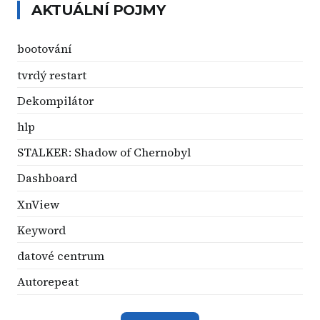
AKTUÁLNÍ POJMY
bootování
tvrdý restart
Dekompilátor
hlp
STALKER: Shadow of Chernobyl
Dashboard
XnView
Keyword
datové centrum
Autorepeat