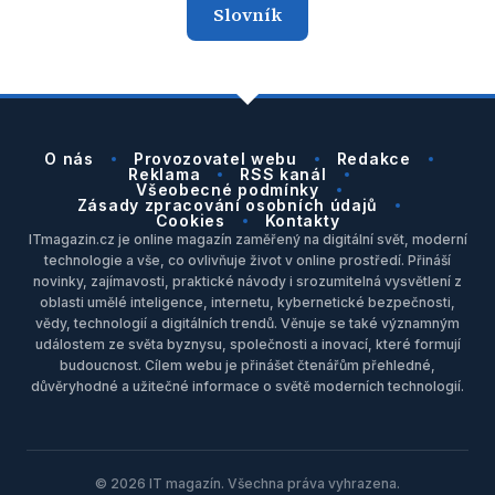
Slovník
O nás
Provozovatel webu
Redakce
Reklama
RSS kanál
Všeobecné podmínky
Zásady zpracování osobních údajů
Cookies
Kontakty
ITmagazin.cz je online magazín zaměřený na digitální svět, moderní
technologie a vše, co ovlivňuje život v online prostředí. Přináší
novinky, zajímavosti, praktické návody i srozumitelná vysvětlení z
oblasti umělé inteligence, internetu, kybernetické bezpečnosti,
vědy, technologií a digitálních trendů. Věnuje se také významným
událostem ze světa byznysu, společnosti a inovací, které formují
budoucnost. Cílem webu je přinášet čtenářům přehledné,
důvěryhodné a užitečné informace o světě moderních technologií.
© 2026 IT magazín. Všechna práva vyhrazena.