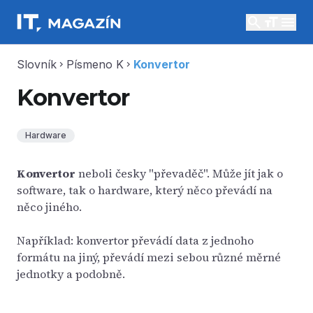
search
menu
Slovník
Písmeno K
Konvertor
chevron_right
chevron_right
Konvertor
Hardware
Konvertor
neboli česky "převaděč". Může jít jak o
software, tak o hardware, který něco převádí na
něco jiného.
Například: konvertor převádí data z jednoho
formátu na jiný, převádí mezi sebou různé měrné
jednotky a podobně.