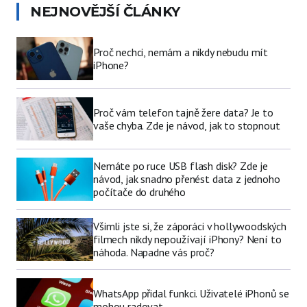
NEJNOVĚJŠÍ ČLÁNKY
Proč nechci, nemám a nikdy nebudu mít
iPhone?
Proč vám telefon tajně žere data? Je to
vaše chyba. Zde je návod, jak to stopnout
Nemáte po ruce USB flash disk? Zde je
návod, jak snadno přenést data z jednoho
počítače do druhého
Všimli jste si, že záporáci v hollywoodských
filmech nikdy nepoužívají iPhony? Není to
náhoda. Napadne vás proč?
WhatsApp přidal funkci. Uživatelé iPhonů se
mohou radovat