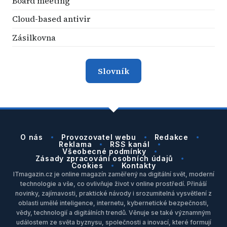
Board meeting
Cloud-based antivir
Zásilkovna
Slovník
O nás
Provozovatel webu
Redakce
Reklama
RSS kanál
Všeobecné podmínky
Zásady zpracování osobních údajů
Cookies
Kontakty
ITmagazin.cz je online magazín zaměřený na digitální svět, moderní
technologie a vše, co ovlivňuje život v online prostředí. Přináší
novinky, zajímavosti, praktické návody i srozumitelná vysvětlení z
oblasti umělé inteligence, internetu, kybernetické bezpečnosti,
vědy, technologií a digitálních trendů. Věnuje se také významným
událostem ze světa byznysu, společnosti a inovací, které formují