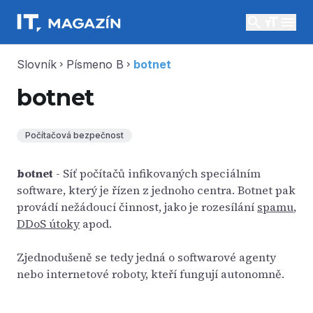
search
menu
Slovník
Písmeno B
botnet
chevron_right
chevron_right
botnet
Počítačová bezpečnost
botnet
- Síť počítačů infikovaných speciálním
software, který je řízen z jednoho centra. Botnet pak
provádí nežádoucí činnost, jako je rozesílání
spamu
,
DDoS útoky
apod.
Zjednodušeně se tedy jedná o softwarové agenty
nebo internetové roboty, kteří fungují autonomně.