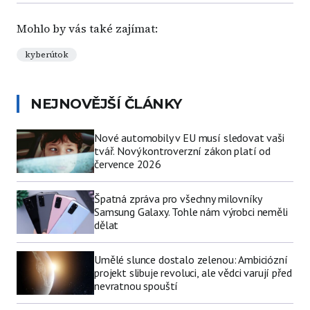
Mohlo by vás také zajímat:
kyberútok
NEJNOVĚJŠÍ ČLÁNKY
Nové automobily v EU musí sledovat vaši
tvář. Nový kontroverzní zákon platí od
července 2026
Špatná zpráva pro všechny milovníky
Samsung Galaxy. Tohle nám výrobci neměli
dělat
Umělé slunce dostalo zelenou: Ambiciózní
projekt slibuje revoluci, ale vědci varují před
nevratnou spouští