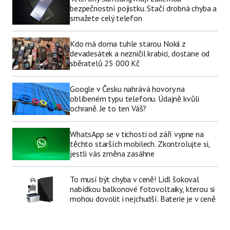
bezpečnostní pojistku. Stačí drobná chyba a
smažete celý telefon
Kdo má doma tuhle starou Nokii z
devadesátek a nezničil krabici, dostane od
sběratelů 25 000 Kč
Google v Česku nahrává hovory na
oblíbeném typu telefonu. Údajně kvůli
ochraně. Je to ten Váš?
WhatsApp se v tichosti od září vypne na
těchto starších mobilech. Zkontrolujte si,
jestli vás změna zasáhne
To musí být chyba v ceně! Lidl šokoval
nabídkou balkonové fotovoltaiky, kterou si
mohou dovolit i nejchudší. Baterie je v ceně