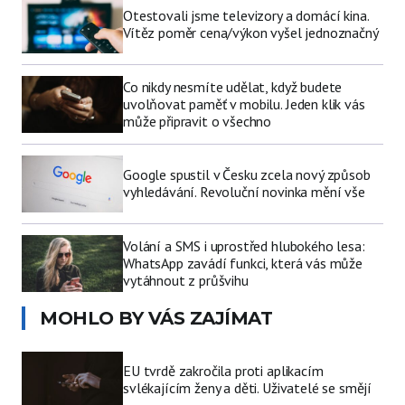
Otestovali jsme televizory a domácí kina.
Vítěz poměr cena/výkon vyšel jednoznačný
Co nikdy nesmíte udělat, když budete
uvolňovat paměť v mobilu. Jeden klik vás
může připravit o všechno
Google spustil v Česku zcela nový způsob
vyhledávání. Revoluční novinka mění vše
Volání a SMS i uprostřed hlubokého lesa:
WhatsApp zavádí funkci, která vás může
vytáhnout z průšvihu
MOHLO BY VÁS ZAJÍMAT
EU tvrdě zakročila proti aplikacím
svlékajícím ženy a děti. Uživatelé se smějí