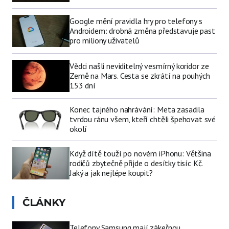
Google mění pravidla hry pro telefony s
Androidem: drobná změna představuje past
pro miliony uživatelů
Vědci našli neviditelný vesmírný koridor ze
Země na Mars. Cesta se zkrátí na pouhých
153 dní
Konec tajného nahrávání: Meta zasadila
tvrdou ránu všem, kteří chtěli špehovat své
okolí
Když dítě touží po novém iPhonu: Většina
rodičů zbytečně přijde o desítky tisíc Kč.
Jaký a jak nejlépe koupit?
ČLÁNKY
Telefony Samsung mají zákeřnou