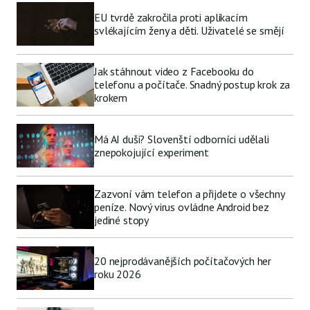
EU tvrdě zakročila proti aplikacím
svlékajícím ženy a děti. Uživatelé se smějí
Jak stáhnout video z Facebooku do
telefonu a počítače. Snadný postup krok za
krokem
Má AI duši? Slovenští odborníci udělali
znepokojující experiment
Zazvoní vám telefon a přijdete o všechny
peníze. Nový virus ovládne Android bez
jediné stopy
20 nejprodávanějších počítačových her
roku 2026