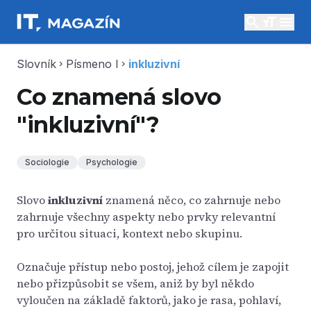
search
menu
Slovník
Písmeno I
inkluzivní
chevron_right
chevron_right
Co znamená slovo
"inkluzivní"?
Sociologie
Psychologie
Slovo
inkluzivní
znamená něco, co zahrnuje nebo
zahrnuje všechny aspekty nebo prvky relevantní
pro určitou situaci, kontext nebo skupinu.
Označuje přístup nebo postoj, jehož cílem je zapojit
nebo přizpůsobit se všem, aniž by byl někdo
vyloučen na základě faktorů, jako je rasa, pohlaví,