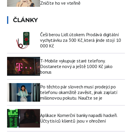
Zničíte ho ve vteřině
ČLÁNKY
Češi berou Lidl útokem. Prodává digitální
vychytávku za 300 Kč, která jinde stojí 10
000 Kč
T-Mobile vykupuje staré telefony.
Dostanete nový a ještě 1000 Kč jako
bonus
Po těchto pár slovech musí prodejci po
telefonu okamžitě zavěsit, jinak zaplatí
milionovou pokutu. Naučte se je
Aplikace Komerční banky napadli hackeři.
Účty tisíců klientů jsou v ohrožení