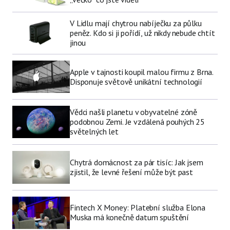
V Lidlu mají chytrou nabíječku za půlku
peněz. Kdo si ji pořídí, už nikdy nebude chtít
jinou
Apple v tajnosti koupil malou firmu z Brna.
Disponuje světově unikátní technologií
Vědci našli planetu v obyvatelné zóně
podobnou Zemi. Je vzdálená pouhých 25
světelných let
Chytrá domácnost za pár tisíc: Jak jsem
zjistil, že levné řešení může být past
Fintech X Money: Platební služba Elona
Muska má konečně datum spuštění