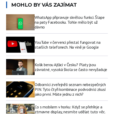
MOHLO BY VÁS ZAJÍMAT
WhatsApp připravuje skvělou funkci. Šlape
na paty Facebooku. Tohle mělo být už
dávno
YouTube v červenci přestal fungovat na
starších telefonech. Na vině je Google
Kolik berou Ajťáci v Česku? Platy jsou
závratné, vysoká škola se často nevyžaduje
Odborníci zveřejněli seznam nebezpečných
PIN. Tyto čtyři kombinace podvodníci zkusí
jako první. Máte jednu z nich?
Co s mobilem v horku: Když se přehřeje a
ztmavne display, nesmíte udělat tuto věc.