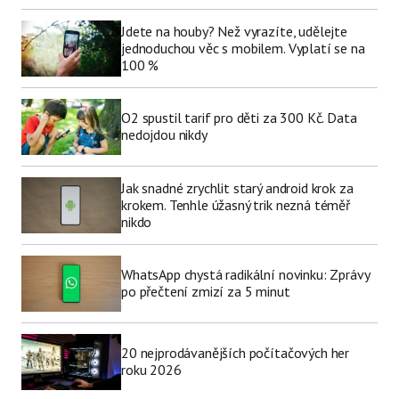
Jdete na houby? Než vyrazíte, udělejte
jednoduchou věc s mobilem. Vyplatí se na
100 %
O2 spustil tarif pro děti za 300 Kč. Data
nedojdou nikdy
Jak snadné zrychlit starý android krok za
krokem. Tenhle úžasný trik nezná téměř
nikdo
WhatsApp chystá radikální novinku: Zprávy
po přečtení zmizí za 5 minut
20 nejprodávanějších počítačových her
roku 2026