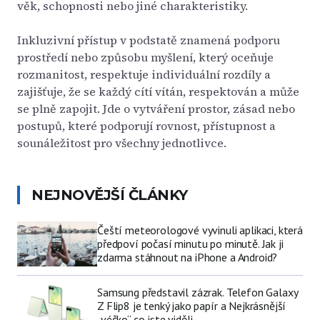
věk, schopnosti nebo jiné charakteristiky.
Inkluzivní přístup v podstatě znamená podporu
prostředí nebo způsobu myšlení, který oceňuje
rozmanitost, respektuje individuální rozdíly a
zajišťuje, že se každý cítí vítán, respektován a může
se plně zapojit. Jde o vytváření prostor, zásad nebo
postupů, které podporují rovnost, přístupnost a
sounáležitost pro všechny jednotlivce.
NEJNOVĚJŠÍ ČLÁNKY
Čeští meteorologové vyvinuli aplikaci, která
předpoví počasí minutu po minutě. Jak ji
zdarma stáhnout na iPhone a Android?
Samsung představil zázrak. Telefon Galaxy
Z Flip8 je tenký jako papír a Nejkrásnější
„véčko“ co jste viděli