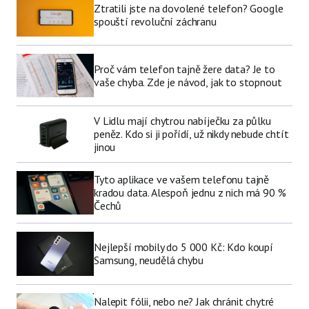
Ztratili jste na dovolené telefon? Google
spouští revoluční záchranu
Proč vám telefon tajně žere data? Je to
vaše chyba. Zde je návod, jak to stopnout
V Lidlu mají chytrou nabíječku za půlku
peněz. Kdo si ji pořídí, už nikdy nebude chtít
jinou
Tyto aplikace ve vašem telefonu tajně
kradou data. Alespoň jednu z nich má 90 %
Čechů
Nejlepší mobily do 5 000 Kč: Kdo koupí
Samsung, neudělá chybu
Nalepit fólii, nebo ne? Jak chránit chytré