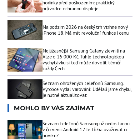
hodinky před poškozením: praktický
průvodce ochranou displeje
Na podzim 2026 na český trh vtrhne nový
iPhone 18. Má mít revoluční funkce i cenu
Nejúžasnější Samsung Galaxy zlevnili na
Alze o 15 000 Kč. Tuhle technologickou
vychytávku si teď může dovolit téměř
každý Čech
Seznam ohrožených telefonů Samsung.
Výrobce vydal varování: Udělali jsme chybu,
je nutné aktualizovat
MOHLO BY VÁS ZAJÍMAT
Seznam telefonů Samsung už nedostanou
v červenci Android 17. Je třeba uvažovat o
novém?