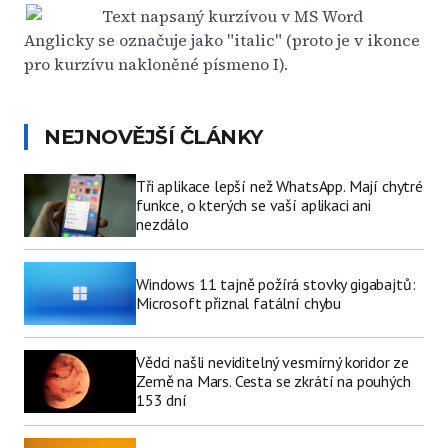
Anglicky se označuje jako "italic" (proto je v ikonce
pro kurzívu nakloněné písmeno I).
NEJNOVĚJŠÍ ČLÁNKY
Tři aplikace lepší než WhatsApp. Mají chytré
funkce, o kterých se vaší aplikaci ani
nezdálo
Windows 11 tajně požírá stovky gigabajtů:
Microsoft přiznal fatální chybu
Vědci našli neviditelný vesmírný koridor ze
Země na Mars. Cesta se zkrátí na pouhých
153 dní