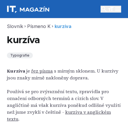
search
menu
Slovník
Písmeno K
kurzíva
chevron_right
chevron_right
kurzíva
Typografie
Kurzíva
je
řez písma
s mírným sklonem. U kurzívy
jsou znaky mírně nakloněny doprava.
Používá se pro zvýraznění textu, zpravidla pro
označení odborných termínů a cizích slov. V
angličtině má však kurzíva poněkud odlišné využití
než jsme zvyklí v češtině -
kurziva v anglickém
textu
.