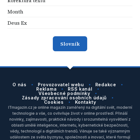
korektura textu
Month
Deus Ex
Slovník
O nás
Provozovatel webu
Redakce
Reklama
RSS kanál
Všeobecné podmínky
Zásady zpracování osobních údajů
Cookies
Kontakty
ITmagazin.cz je online magazín zaměřený na digitální svět, moderní
technologie a vše, co ovlivňuje život v online prostředí. Přináší
novinky, zajímavosti, praktické návody i srozumitelná vysvětlení z
oblasti umělé inteligence, internetu, kybernetické bezpečnosti,
vědy, technologií a digitálních trendů. Věnuje se také významným
událostem ze světa byznysu, společnosti a inovací, které formují