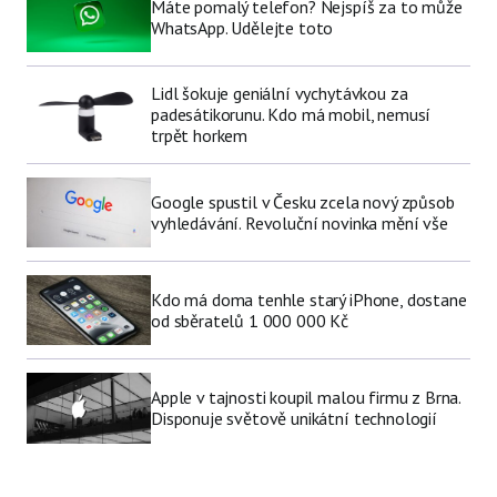
Máte pomalý telefon? Nejspíš za to může
WhatsApp. Udělejte toto
Lidl šokuje geniální vychytávkou za
padesátikorunu. Kdo má mobil, nemusí
trpět horkem
Google spustil v Česku zcela nový způsob
vyhledávání. Revoluční novinka mění vše
Kdo má doma tenhle starý iPhone, dostane
od sběratelů 1 000 000 Kč
Apple v tajnosti koupil malou firmu z Brna.
Disponuje světově unikátní technologií