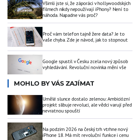
Všimli jste si, že záporáci v hollywoodských
filmech nikdy nepoužívají iPhony? Není to
náhoda. Napadne vás proč?
Proč vám telefon tajně žere data? Je to
vaše chyba. Zde je návod, jak to stopnout
Google spustil v Česku zcela nový způsob
vyhledávání. Revoluční novinka mění vše
MOHLO BY VÁS ZAJÍMAT
Umělé slunce dostalo zelenou: Ambiciózní
projekt slibuje revoluci, ale vědci varují před
nevratnou spouští
Na podzim 2026 na český trh vtrhne nový
iPhone 18. Má mít revoluční funkce i cenu