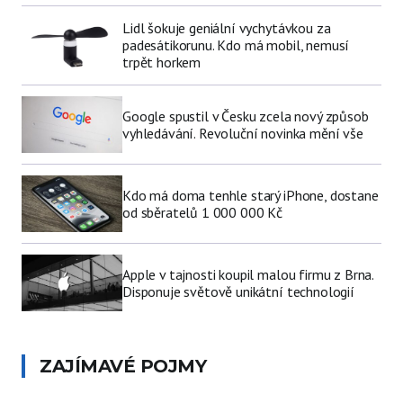
Lidl šokuje geniální vychytávkou za
padesátikorunu. Kdo má mobil, nemusí
trpět horkem
Google spustil v Česku zcela nový způsob
vyhledávání. Revoluční novinka mění vše
Kdo má doma tenhle starý iPhone, dostane
od sběratelů 1 000 000 Kč
Apple v tajnosti koupil malou firmu z Brna.
Disponuje světově unikátní technologií
ZAJÍMAVÉ POJMY