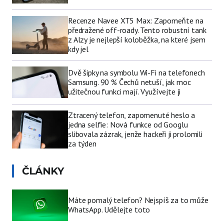
Recenze Navee XT5 Max: Zapomeňte na
předražené off-roady. Tento robustní tank
z Alzy je nejlepší koloběžka, na které jsem
kdy jel
Dvě šipky na symbolu Wi-Fi na telefonech
Samsung. 90 % Čechů netuší, jak moc
užitečnou funkci mají. Využívejte ji
Ztracený telefon, zapomenuté heslo a
jedna selfie: Nová funkce od Googlu
slibovala zázrak, jenže hackeři ji prolomili
za týden
ČLÁNKY
Máte pomalý telefon? Nejspíš za to může
WhatsApp. Udělejte toto