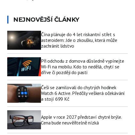
NEJNOVĚJŠÍ ČLÁNKY
Čína plánuje do 4 let riskantní střet s
asteroidem: Jde o zkoušku, která může
zachránit lidstvo
Při odchodu z domova důsledně vypínejte
Wi-Fi na mobilu. Kdo to nedělá, chytí se
dříve či později do pasti
Češi se zamilovali do chytrých hodinek
Watch 6 Active. Předčily veškerá očekávání
a stojí 699 Kč
Apple v roce 2027 představí chytré brýle.
Cena bude neuvěřitelně nízká