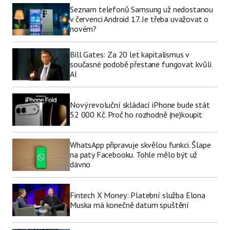
Seznam telefonů Samsung už nedostanou
v červenci Android 17. Je třeba uvažovat o
novém?
Bill Gates: Za 20 let kapitalismus v
současné podobě přestane fungovat kvůli
AI
Nový revoluční skládací iPhone bude stát
52 000 Kč. Proč ho rozhodně (ne)koupit
WhatsApp připravuje skvělou funkci. Šlape
na paty Facebooku. Tohle mělo být už
dávno
Fintech X Money: Platební služba Elona
Muska má konečně datum spuštění