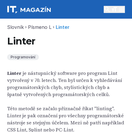
search
menu
Slovník
Písmeno L
Linter
chevron_right
chevron_right
Linter
Programování
Linter
je nástupnický software pro program Lint
vytvořený v 70. letech. Ten byl určen k vyhledávání
programátorských chyb, stylistických chyb a
špatně vytvořených programátorských celků.
Této metodě se začalo příznačně říkat "linting".
Linter je pak označení pro všechny programátorské
nástroje se stejným účelem. Mezi ně patří například
CSS Lint, Splint nebo PC-Lint.