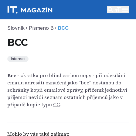
search
menu
Slovník
Písmeno B
BCC
chevron_right
chevron_right
BCC
Internet
Bcc
- zkratka pro blind carbon copy - při odesílání
emailu adresáti označení jako "bcc" dostanou do
schránky kopii emailové zprávy, přičemž jednotliví
příjemci nevidí seznam ostatních příjemců jako v
případě kopie typu
CC
.
Mohlo by vás také zajímat: