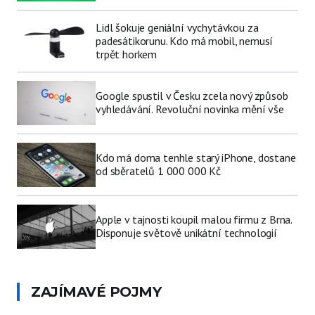
Lidl šokuje geniální vychytávkou za
padesátikorunu. Kdo má mobil, nemusí
trpět horkem
Google spustil v Česku zcela nový způsob
vyhledávání. Revoluční novinka mění vše
Kdo má doma tenhle starý iPhone, dostane
od sběratelů 1 000 000 Kč
Apple v tajnosti koupil malou firmu z Brna.
Disponuje světově unikátní technologií
ZAJÍMAVÉ POJMY