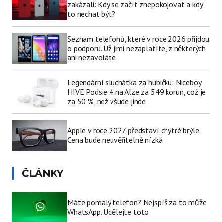
zakázali: Kdy se začít znepokojovat a kdy
to nechat být?
Seznam telefonů, které v roce 2026 přijdou
o podporu. Už jimi nezaplatíte, z některých
ani nezavoláte
Legendární sluchátka za hubičku: Niceboy
HIVE Podsie 4 na Alze za 549 korun, což je
za 50 %, než všude jinde
Apple v roce 2027 představí chytré brýle.
Cena bude neuvěřitelně nízká
ČLÁNKY
Máte pomalý telefon? Nejspíš za to může
WhatsApp. Udělejte toto