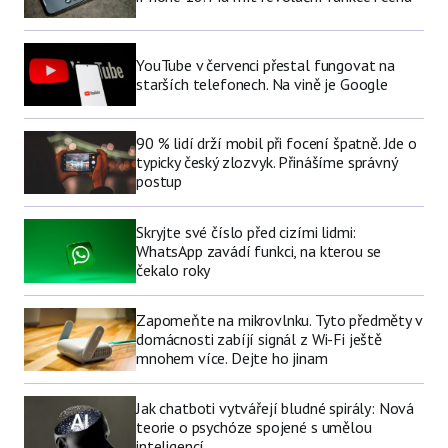
YouTube v červenci přestal fungovat na
starších telefonech. Na vině je Google
90 % lidí drží mobil při focení špatně. Jde o
typicky český zlozvyk. Přinášíme správný
postup
Skryjte své číslo před cizími lidmi:
WhatsApp zavádí funkci, na kterou se
čekalo roky
Zapomeňte na mikrovlnku. Tyto předměty v
domácnosti zabíjí signál z Wi-Fi ještě
mnohem více. Dejte ho jinam
Jak chatboti vytvářejí bludné spirály: Nová
teorie o psychóze spojené s umělou
inteligencí