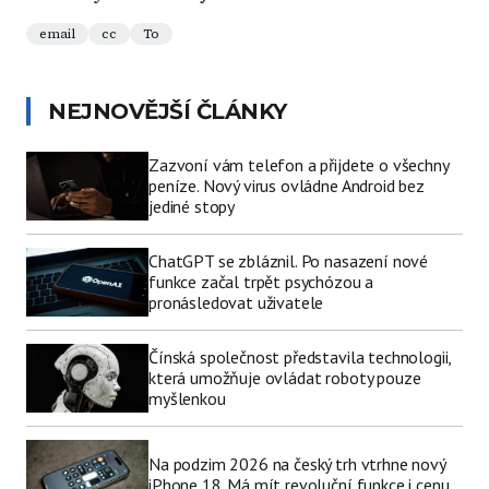
email
cc
To
NEJNOVĚJŠÍ ČLÁNKY
Zazvoní vám telefon a přijdete o všechny
peníze. Nový virus ovládne Android bez
jediné stopy
ChatGPT se zbláznil. Po nasazení nové
funkce začal trpět psychózou a
pronásledovat uživatele
Čínská společnost představila technologii,
která umožňuje ovládat roboty pouze
myšlenkou
Na podzim 2026 na český trh vtrhne nový
iPhone 18. Má mít revoluční funkce i cenu