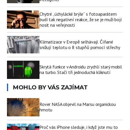
Chytré „úchylácké brýle“ s fotoaparátem
budí tak negativní reakce, že se je muži bojí
nosit na veřejnosti
Klimatizace v Evropě selhávají. Číňané
snižují teplotu o 8 stupňů pomocí střechy
Skrytá funkce v Androidu zrychlí starý mobil
na turbo. Stačí tři jednoduchá kliknutí
MOHLO BY VÁS ZAJÍMAT
Rover NASA objevil na Marsu organickou
hmotu
Proč vás iPhone sleduje, i když jste mu to