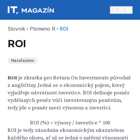
search
menu
Slovník
Písmeno R
ROI
chevron_right
chevron_right
ROI
Nezařazeno
ROI
je zkratka pro Return On Investments původně
z angličtiny. Jedná se o ekonomický pojem, který
vyjadřuje návratnost investice. ROI definuje poměr
vydělaných peněz vůči investovaným penězům,
tedy jde o poměr mezi výnosem a investicí.
ROI (%) = výnosy / investice * 100
ROI je tedy zásadním ekonomickým ukazatelem
každého oboru, ať už se jedná o měření výnosnosti