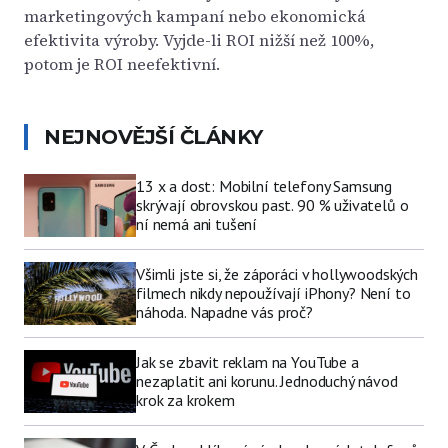
marketingových kampaní nebo ekonomická
efektivita výroby. Vyjde-li ROI nižší než 100%,
potom je ROI neefektivní.
NEJNOVĚJŠÍ ČLÁNKY
13 x a dost: Mobilní telefony Samsung
skrývají obrovskou past. 90 % uživatelů o
ní nemá ani tušení
Všimli jste si, že záporáci v hollywoodských
filmech nikdy nepoužívají iPhony? Není to
náhoda. Napadne vás proč?
Jak se zbavit reklam na YouTube a
nezaplatit ani korunu. Jednoduchý návod
krok za krokem