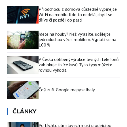
Při odchodu z domova důsledně vypínejte
Wi-Fi na mobilu. Kdo to nedělá, chytí se
dříve či později do pasti
Jdete na houby? Než vyrazíte, udělejte
jednoduchou věc s mobilem. Vyplatí se na
100 %
V Česku oblíbený výrobce levných telefonů
zablokuje tisíce kusů. Tyto typy můžete
rovnou vyhodit
Češi zuří. Google mapy selhaly
ČLÁNKY
Po těchto pár slovech musí prodejci po