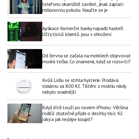
telefonu okamžitě zavěsit, jinak zaplatí
milionovou pokutu. Naučte se je
Aplikace Komerční banky napadli hackeři.
Účty tisíců klientů jsou v ohrožení
Od června se začala na mobilech objevovat
modrá tečka. Co znamená, když se rozsvítí?
Kvůli Lidlu se strhla hysterie. Prodává
tiskárnu za 800 Kč. Tištění z mobilu nikdy
nebylo snadnější
Když dítě touží po novém iPhonu: Většina
rodičů zbytečně přijde o desítky tisíc Kč.
Jaký a jak nejlépe koupit?