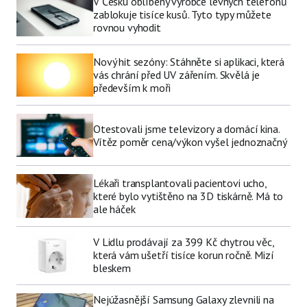
V Česku oblíbený výrobce levných telefonů
zablokuje tisíce kusů. Tyto typy můžete
rovnou vyhodit
Nový hit sezóny: Stáhněte si aplikaci, která
vás chrání před UV zářením. Skvělá je
především k moři
Otestovali jsme televizory a domácí kina.
Vítěz poměr cena/výkon vyšel jednoznačný
Lékaři transplantovali pacientovi ucho,
které bylo vytištěno na 3D tiskárně. Má to
ale háček
V Lidlu prodávají za 399 Kč chytrou věc,
která vám ušetří tisíce korun ročně. Mizí
bleskem
Nejúžasnější Samsung Galaxy zlevnili na