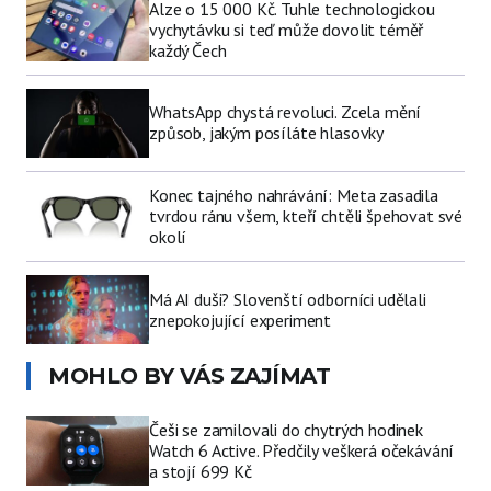
Alze o 15 000 Kč. Tuhle technologickou
vychytávku si teď může dovolit téměř
každý Čech
WhatsApp chystá revoluci. Zcela mění
způsob, jakým posíláte hlasovky
Konec tajného nahrávání: Meta zasadila
tvrdou ránu všem, kteří chtěli špehovat své
okolí
Má AI duši? Slovenští odborníci udělali
znepokojující experiment
MOHLO BY VÁS ZAJÍMAT
Češi se zamilovali do chytrých hodinek
Watch 6 Active. Předčily veškerá očekávání
a stojí 699 Kč