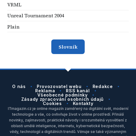
VRML
Unreal Tournament 2004
Plain
Slovník
O nás
Provozovatel webu
Redakce
Reklama
RSS kanál
Všeobecné podmínky
Zásady zpracování osobních údajů
Cookies
Kontakty
ITmagazin.cz je online magazín zaměřený na digitální svět, moderní
technologie a vše, co ovlivňuje život v online prostředí. Přináší
novinky, zajímavosti, praktické návody i srozumitelná vysvětlení z
oblasti umělé inteligence, internetu, kybernetické bezpečnosti,
vědy, technologií a digitálních trendů. Věnuje se také významným