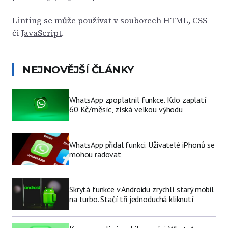
Linting se může používat v souborech
HTML
, CSS
či
JavaScript
.
NEJNOVĚJŠÍ ČLÁNKY
WhatsApp zpoplatnil funkce. Kdo zaplatí
60 Kč/měsíc, získá velkou výhodu
WhatsApp přidal funkci. Uživatelé iPhonů se
mohou radovat
Skrytá funkce v Androidu zrychlí starý mobil
na turbo. Stačí tři jednoduchá kliknutí