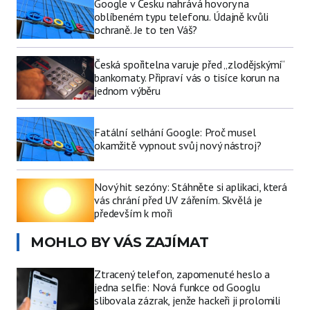
Google v Česku nahrává hovory na
oblíbeném typu telefonu. Údajně kvůli
ochraně. Je to ten Váš?
Česká spořitelna varuje před „zlodějskými“
bankomaty. Připraví vás o tisíce korun na
jednom výběru
Fatální selhání Google: Proč musel
okamžitě vypnout svůj nový nástroj?
Nový hit sezóny: Stáhněte si aplikaci, která
vás chrání před UV zářením. Skvělá je
především k moři
MOHLO BY VÁS ZAJÍMAT
Ztracený telefon, zapomenuté heslo a
jedna selfie: Nová funkce od Googlu
slibovala zázrak, jenže hackeři ji prolomili