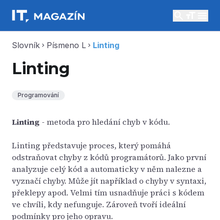
search
menu
Slovník
Písmeno L
Linting
chevron_right
chevron_right
Linting
Programování
Linting
- metoda pro hledání chyb v kódu.
Linting představuje proces, který pomáhá
odstraňovat chyby z kódů programátorů. Jako první
analyzuje celý kód a automaticky v něm nalezne a
vyznačí chyby. Může jít například o chyby v syntaxi,
překlepy apod. Velmi tím usnadňuje práci s kódem
ve chvíli, kdy nefunguje. Zároveň tvoří ideální
podmínky pro jeho opravu.