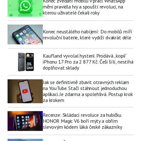
Konec zvedání mobilu v práci. WhatsApp
mění pravidla hry a spouští revoluci, na
kterou uživatelé čekali roky
Konec neustálého nabíjení: Do mobilů míří
revoluční baterie, které vydrží dvakrát déle
Kaufland vyvolal hysterii. Prodává „kopii“
iPhonu 17 Pro za 2 877 Kč. Češi šílí, nestíhá
doplňovat sklady
Jak se definitivně zbavit otravných reklam
na YouTube. Stačí stáhnout jednoduchou
aplikaci. Je zdarma a spolehlivá. Postup krok
za krokem
Recenze: Skládací revoluce za hubičku.
HONOR Magic V6 boří mýty a obřím
slevovým kódem láká české zákazníky