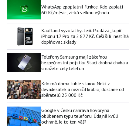
WhatsApp zpoplatnil funkce. Kdo zaplatí
60 Kč/měsíc, získá velkou výhodu
Kaufland vyvolal hysterii. Prodává „kopii“
iPhonu 17 Pro za 2 877 Kč. Češi šílí, nestíhá
doplňovat sklady
Telefony Samsung mají zákeřnou
bezpečnostní pojistku. Stačí drobná chyba a
smažete celý telefon
Kdo má doma tuhle starou Nokii z
devadesátek a nezničil krabici, dostane od
sběratelů 25 000 Kč
Google v Česku nahrává hovory na
oblíbeném typu telefonu. Údajně kvůli
ochraně. Je to ten Váš?