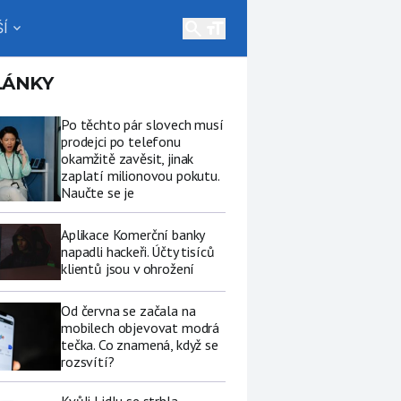
search
Í
expand_more
LÁNKY
Po těchto pár slovech musí
prodejci po telefonu
okamžitě zavěsit, jinak
zaplatí milionovou pokutu.
Naučte se je
Aplikace Komerční banky
napadli hackeři. Účty tisíců
klientů jsou v ohrožení
Od června se začala na
mobilech objevovat modrá
tečka. Co znamená, když se
rozsvítí?