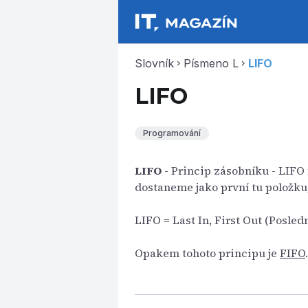
Slovník
Písmeno L
LIFO
chevron_right
chevron_right
LIFO
Programování
LIFO
- Princip zásobníku - LIFO 
dostaneme jako první tu položku,
LIFO = Last In, First Out (Posled
Opakem tohoto principu je
FIFO
.