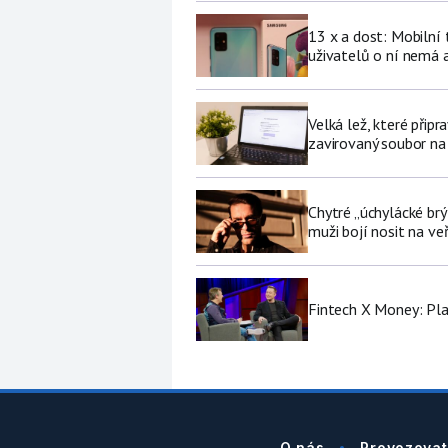
13 x a dost: Mobilní
uživatelů o ní nemá a
Velká lež, které připr
zavirovaný soubor na
Chytré „úchylácké brý
muži bojí nosit na ve
Fintech X Money: Pl
O nás
Provozovat