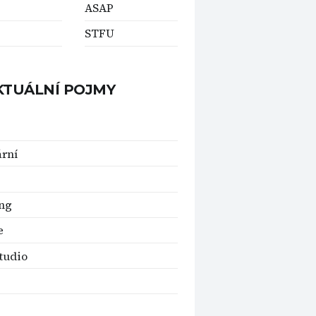
ASAP
STFU
KTUÁLNÍ POJMY
rní
ng
e
tudio