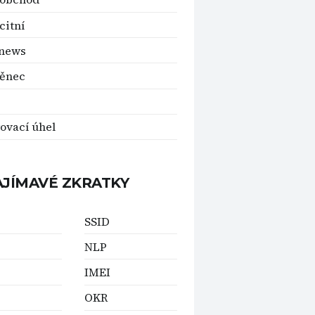
citní
 news
ěnec
ovací úhel
AJÍMAVÉ ZKRATKY
SSID
NLP
IMEI
OKR