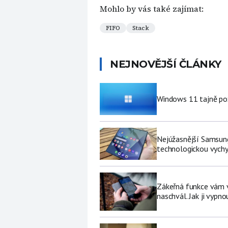
Mohlo by vás také zajímat:
FIFO
Stack
NEJNOVĚJŠÍ ČLÁNKY
Windows 11 tajně pož
Nejúžasnější Samsung
technologickou vychy
Zákeřná funkce vám v 
naschvál. Jak ji vypno