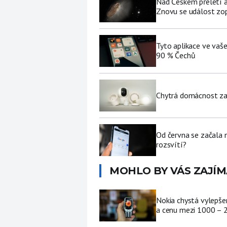
Nad Českem přeletí a
Znovu se událost zop
Tyto aplikace ve vaš
90 % Čechů
Chytrá domácnost za p
Od června se začala 
rozsvítí?
MOHLO BY VÁS ZAJÍM
Nokia chystá vylepšen
a cenu mezi 1000 – 