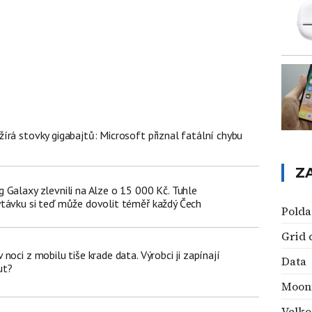
írá stovky gigabajtů: Microsoft přiznal fatální chybu
Z
 Galaxy zlevnili na Alze o 15 000 Kč. Tuhle
távku si teď může dovolit téměř každý Čech
Polda
Grid
noci z mobilu tiše krade data. Výrobci ji zapínají
Data
ut?
Moonf
Velk