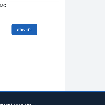
DAC
Slovník
obecné podmínky