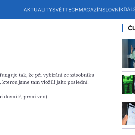
DALŠ
AKTUALITY
SVĚT
TECH
MAGAZÍN
SLOVNÍK
Č
funguje tak, že při vybírání ze zásobníku
 kterou jsme tam vložili jako poslední.
ní dovnitř, první ven)