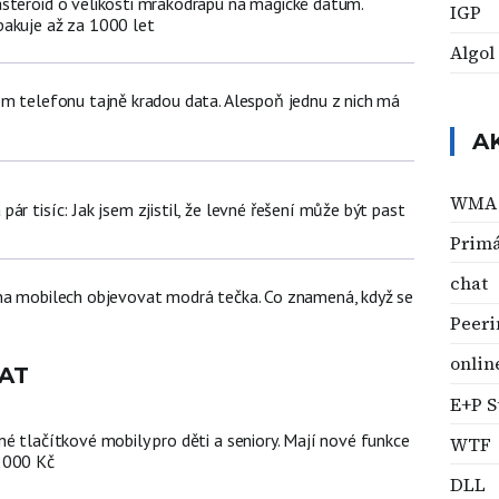
steroid o velikosti mrakodrapu na magické datum.
IGP
akuje až za 1000 let
Algol
em telefonu tajně kradou data. Alespoň jednu z nich má
A
WMA
ár tisíc: Jak jsem zjistil, že levné řešení může být past
Primá
chat
na mobilech objevovat modrá tečka. Co znamená, když se
Peeri
onlin
AT
E+P S
é tlačítkové mobily pro děti a seniory. Mají nové funkce
WTF
2000 Kč
DLL