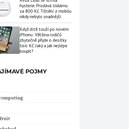
Kvůli Lidlu se strhla
hysterie. Prodává tiskárnu
za 800 Kč. Tištění z mobilu
nikdy nebylo snadnější
Když dítě touží po novém
iPhonu: Většina rodičů
zbytečně přijde o desítky
tisíc Kč. Jaký a jak nejlépe
koupit?
AJÍMAVÉ POJMY
 computing
ruit
oobchod