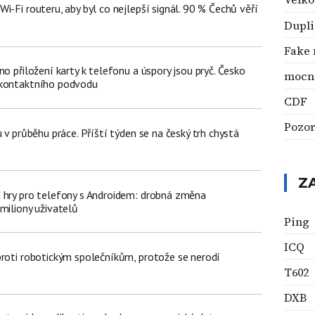
i-Fi routeru, aby byl co nejlepší signál. 90 % Čechů věří
Dupli
Fake
no přiložení karty k telefonu a úspory jsou pryč. Česko
mocn
zkontaktního podvodu
CDF
Pozor
u v průběhu práce. Příští týden se na český trh chystá
Z
 hry pro telefony s Androidem: drobná změna
miliony uživatelů
Ping
ICQ
proti robotickým společníkům, protože se nerodí
T602
DXB