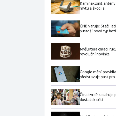
Kam naklonit antény W
mýtu a škodí si
ČNB varuje: Stačí jed
pustoší nový typ be
Myš, která chladí ruk
revoluční novinka
Google mění pravidla
představuje past pro 
Čína tvrdě zasahuje 
dostatek dětí