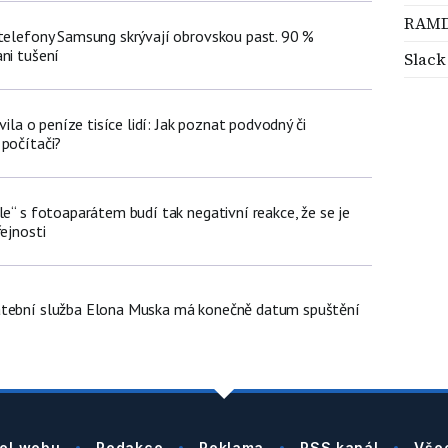
RAM
 telefony Samsung skrývají obrovskou past. 90 %
ni tušení
Slack
avila o peníze tisíce lidí: Jak poznat podvodný či
 počítači?
le“ s fotoaparátem budí tak negativní reakce, že se je
řejnosti
atební služba Elona Muska má konečně datum spuštění
el webu
Redakce
Reklama
RSS kanál
Vše