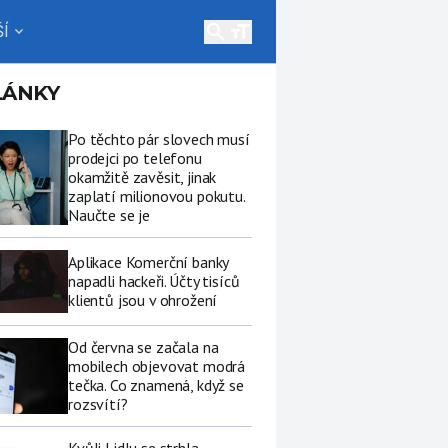
search
Í
expand_more
LÁNKY
Po těchto pár slovech musí
prodejci po telefonu
okamžitě zavěsit, jinak
zaplatí milionovou pokutu.
Naučte se je
Aplikace Komerční banky
napadli hackeři. Účty tisíců
klientů jsou v ohrožení
Od června se začala na
mobilech objevovat modrá
tečka. Co znamená, když se
rozsvítí?