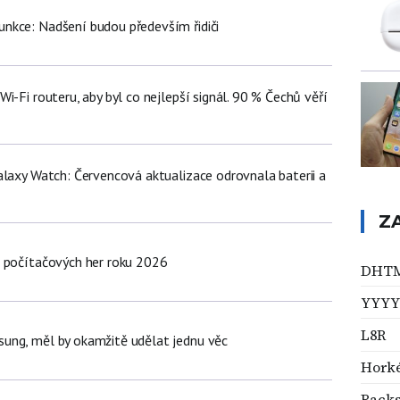
nkce: Nadšení budou především řidiči
i-Fi routeru, aby byl co nejlepší signál. 90 % Čechů věří
alaxy Watch: Červencová aktualizace odrovnala baterii a
Z
 počítačových her roku 2026
DHT
YYYY
L8R
ung, měl by okamžitě udělat jednu věc
Horké
Backs