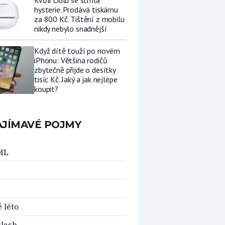
Kvůli Lidlu se strhla
hysterie. Prodává tiskárnu
za 800 Kč. Tištění z mobilu
nikdy nebylo snadnější
Když dítě touží po novém
iPhonu: Většina rodičů
zbytečně přijde o desítky
tisíc Kč. Jaký a jak nejlépe
koupit?
AJÍMAVÉ POJMY
ML
 léto
lash