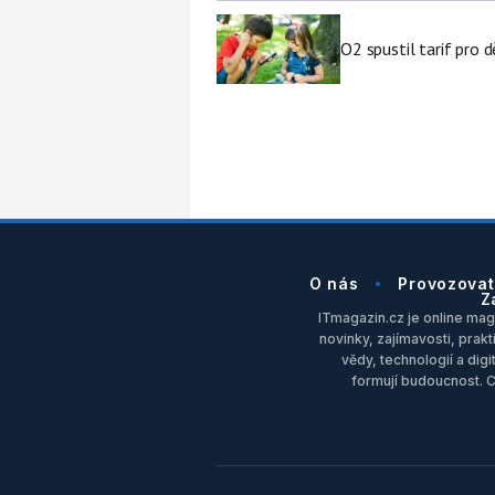
O2 spustil tarif pro 
O nás
Provozovat
Z
ITmagazin.cz je online maga
novinky, zajímavosti, prakt
vědy, technologií a dig
formují budoucnost. 