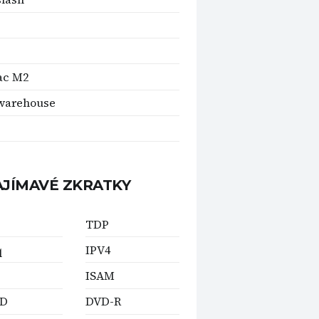
ac M2
warehouse
AJÍMAVÉ ZKRATKY
TDP
q
IPV4
ISAM
D
DVD-R