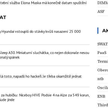
DIM
atební služba Elona Muska má konečně datum spuštění
ASF
AT
A
y Hyundai vstoupili do stávky kvůli nasazení 25 000
ů
SWAT 
PaaS
leep A30. Miniaturní sluchátka, co nejen dokonale nesou
konalý spánek
Termi
Ober
á toto, napadli ho hackeři. Je třeba okamžitě jednat
ntb
Oscil
 za hubičku: Niceboy HIVE Podsie 4 na Alze za 549 korun,
ENB
šude jinde
Third