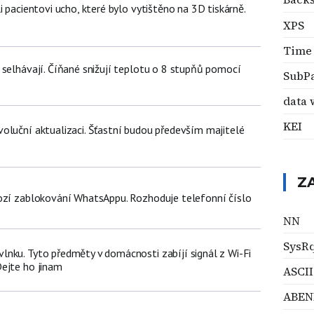
i pacientovi ucho, které bylo vytištěno na 3D tiskárně.
XPS
Time
 selhávají. Číňané snižují teplotu o 8 stupňů pomocí
SubP
data 
KEI
oluční aktualizaci. Šťastní budou především majitelé
Z
ozí zablokování WhatsAppu. Rozhoduje telefonní číslo
NN
SysR
nku. Tyto předměty v domácnosti zabíjí signál z Wi-Fi
ejte ho jinam
ASCII
ABEN