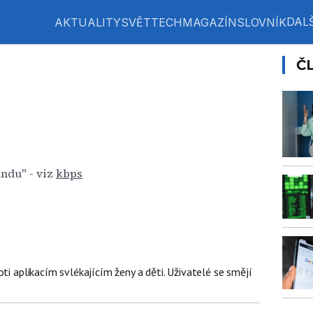
DALŠ
AKTUALITY
SVĚT
TECH
MAGAZÍN
SLOVNÍK
Č
undu" - viz
kbps
oti aplikacím svlékajícím ženy a děti. Uživatelé se smějí