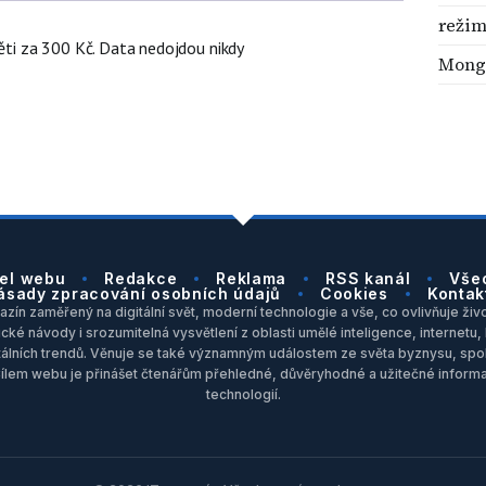
režim
děti za 300 Kč. Data nedojdou nikdy
Mong
el webu
Redakce
Reklama
RSS kanál
Vše
ásady zpracování osobních údajů
Cookies
Kontak
zín zaměřený na digitální svět, moderní technologie a vše, co ovlivňuje život
ické návody i srozumitelná vysvětlení z oblasti umělé inteligence, internet
itálních trendů. Věnuje se také významným událostem ze světa byznysu, spol
Cílem webu je přinášet čtenářům přehledné, důvěryhodné a užitečné inform
technologií.