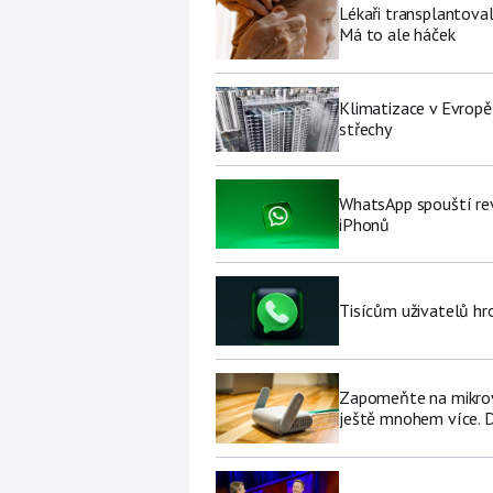
Lékaři transplantoval
Má to ale háček
Klimatizace v Evropě
střechy
WhatsApp spouští rev
iPhonů
Tisícům uživatelů hr
Zapomeňte na mikrovl
ještě mnohem více. D