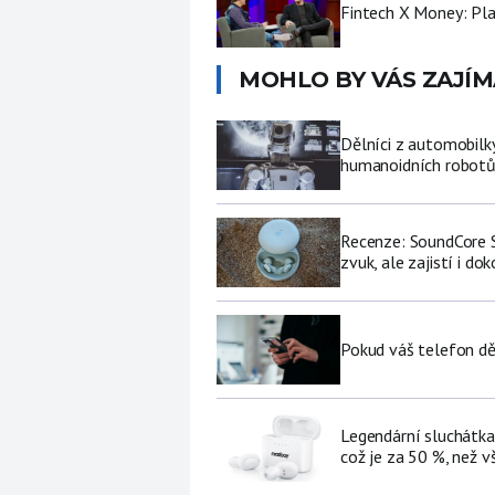
Fintech X Money: Pl
MOHLO BY VÁS ZAJÍM
Dělníci z automobilk
humanoidních robot
Recenze: SoundCore S
zvuk, ale zajistí i do
Pokud váš telefon děl
Legendární sluchátka
což je za 50 %, než v