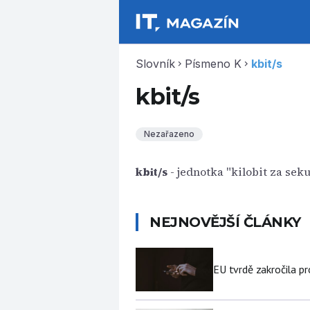
Slovník
Písmeno K
kbit/s
chevron_right
chevron_right
kbit/s
Nezařazeno
kbit/s
- jednotka "kilobit za sek
NEJNOVĚJŠÍ ČLÁNKY
EU tvrdě zakročila pr