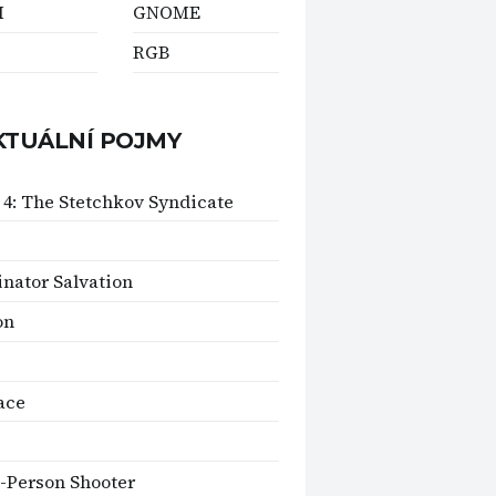
M
GNOME
RGB
KTUÁLNÍ POJMY
4: The Stetchkov Syndicate
nator Salvation
on
ace
-Person Shooter