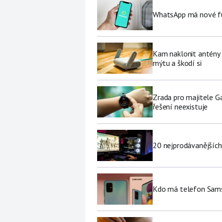
WhatsApp má nové fu
Kam naklonit antény W
mýtu a škodí si
Zrada pro majitele G
řešení neexistuje
20 nejprodávanějších
Kdo má telefon Sams