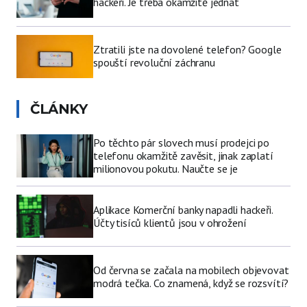
hackeři. Je třeba okamžitě jednat
Ztratili jste na dovolené telefon? Google
spouští revoluční záchranu
ČLÁNKY
Po těchto pár slovech musí prodejci po
telefonu okamžitě zavěsit, jinak zaplatí
milionovou pokutu. Naučte se je
Aplikace Komerční banky napadli hackeři.
Účty tisíců klientů jsou v ohrožení
Od června se začala na mobilech objevovat
modrá tečka. Co znamená, když se rozsvítí?