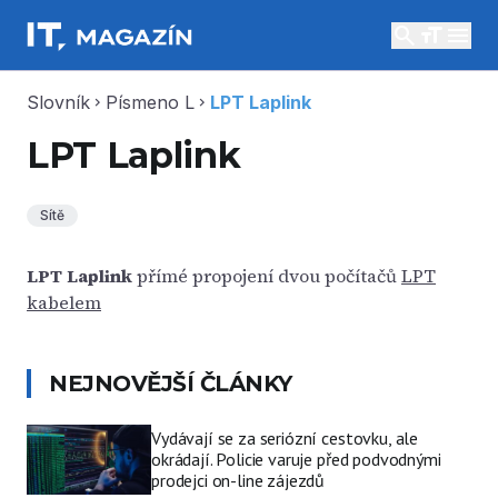
search
menu
Slovník
Písmeno L
LPT Laplink
chevron_right
chevron_right
LPT Laplink
Sítě
LPT Laplink
přímé propojení dvou počítačů
LPT
kabelem
NEJNOVĚJŠÍ ČLÁNKY
Vydávají se za seriózní cestovku, ale
okrádají. Policie varuje před podvodnými
prodejci on-line zájezdů