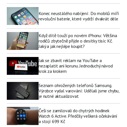
Konec neustálého nabíjení: Do mobilů míří
revoluční baterie, které vydrží dvakrát déle
Když dítě touží po novém iPhonu: Většina
rodičů zbytečně přijde o desítky tisíc Kč.
Jaký a jak nejlépe koupit?
Jak se zbavit reklam na YouTube a
nezaplatit ani korunu. Jednoduchý návod
krok za krokem
Seznam ohrožených telefonů Samsung.
Výrobce vydal varování: Udělali jsme chybu,
je nutné aktualizovat
Češi se zamilovali do chytrých hodinek
Watch 6 Active. Předčily veškerá očekávání
a stojí 699 Kč