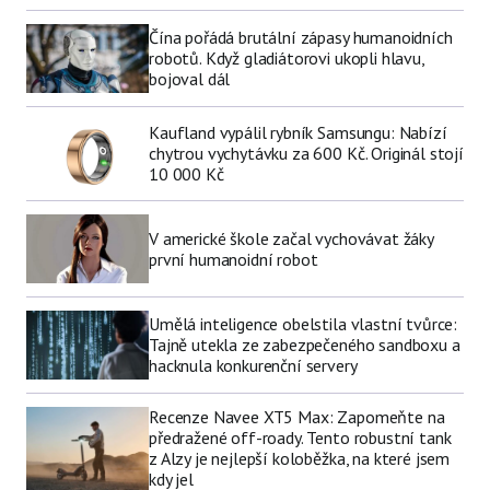
Čína pořádá brutální zápasy humanoidních
robotů. Když gladiátorovi ukopli hlavu,
bojoval dál
Kaufland vypálil rybník Samsungu: Nabízí
chytrou vychytávku za 600 Kč. Originál stojí
10 000 Kč
V americké škole začal vychovávat žáky
první humanoidní robot
Umělá inteligence obelstila vlastní tvůrce:
Tajně utekla ze zabezpečeného sandboxu a
hacknula konkurenční servery
Recenze Navee XT5 Max: Zapomeňte na
předražené off-roady. Tento robustní tank
z Alzy je nejlepší koloběžka, na které jsem
kdy jel