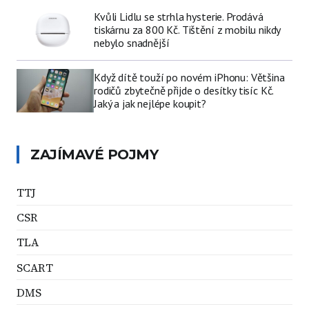
Kvůli Lidlu se strhla hysterie. Prodává
tiskárnu za 800 Kč. Tištění z mobilu nikdy
nebylo snadnější
Když dítě touží po novém iPhonu: Většina
rodičů zbytečně přijde o desítky tisíc Kč.
Jaký a jak nejlépe koupit?
ZAJÍMAVÉ POJMY
TTJ
CSR
TLA
SCART
DMS