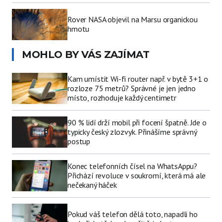
Rover NASA objevil na Marsu organickou
hmotu
MOHLO BY VÁS ZAJÍMAT
Kam umístit Wi-fi router např. v bytě 3+1 o
rozloze 75 metrů? Správné je jen jedno
místo, rozhoduje každý centimetr
90 % lidí drží mobil při focení špatně. Jde o
typicky český zlozvyk. Přinášíme správný
postup
Konec telefonních čísel na WhatsAppu?
Přichází revoluce v soukromí, která má ale
nečekaný háček
Pokud váš telefon dělá toto, napadli ho