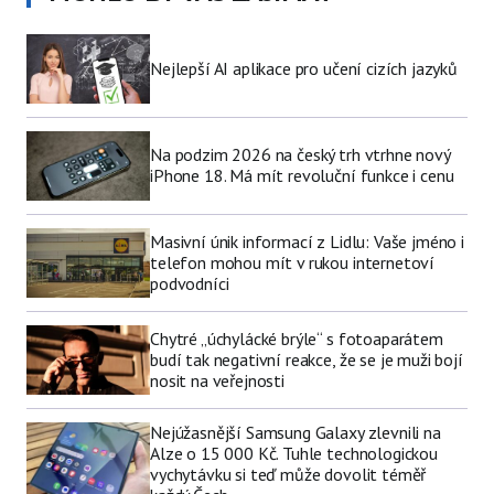
Nejlepší AI aplikace pro učení cizích jazyků
Na podzim 2026 na český trh vtrhne nový
iPhone 18. Má mít revoluční funkce i cenu
Masivní únik informací z Lidlu: Vaše jméno i
telefon mohou mít v rukou internetoví
podvodníci
Chytré „úchylácké brýle“ s fotoaparátem
budí tak negativní reakce, že se je muži bojí
nosit na veřejnosti
Nejúžasnější Samsung Galaxy zlevnili na
Alze o 15 000 Kč. Tuhle technologickou
vychytávku si teď může dovolit téměř