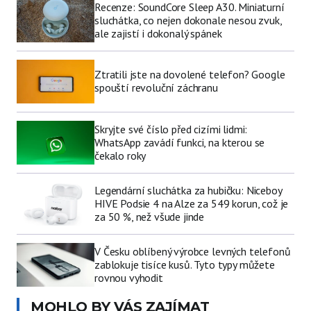
Recenze: SoundCore Sleep A30. Miniaturní
sluchátka, co nejen dokonale nesou zvuk,
ale zajistí i dokonalý spánek
Ztratili jste na dovolené telefon? Google
spouští revoluční záchranu
Skryjte své číslo před cizími lidmi:
WhatsApp zavádí funkci, na kterou se
čekalo roky
Legendární sluchátka za hubičku: Niceboy
HIVE Podsie 4 na Alze za 549 korun, což je
za 50 %, než všude jinde
V Česku oblíbený výrobce levných telefonů
zablokuje tisíce kusů. Tyto typy můžete
rovnou vyhodit
MOHLO BY VÁS ZAJÍMAT