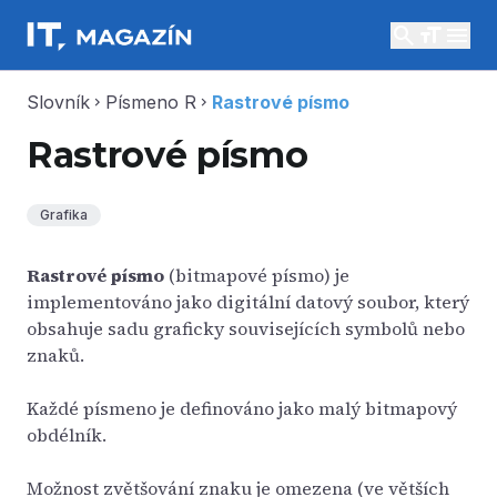
search
menu
Slovník
Písmeno R
Rastrové písmo
chevron_right
chevron_right
Rastrové písmo
Grafika
Rastrové písmo
(bitmapové písmo) je
implementováno jako digitální datový soubor, který
obsahuje sadu graficky souvisejících symbolů nebo
znaků.
Každé písmeno je definováno jako malý bitmapový
obdélník.
Možnost zvětšování znaku je omezena (ve větších