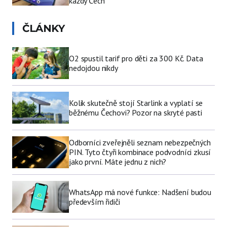
každý Čech
ČLÁNKY
O2 spustil tarif pro děti za 300 Kč. Data
nedojdou nikdy
Kolik skutečně stojí Starlink a vyplatí se
běžnému Čechovi? Pozor na skryté pasti
Odborníci zveřejněli seznam nebezpečných
PIN. Tyto čtyři kombinace podvodníci zkusí
jako první. Máte jednu z nich?
WhatsApp má nové funkce: Nadšení budou
především řidiči