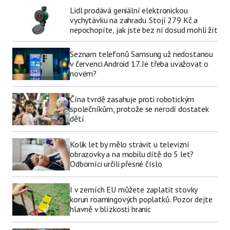
Lidl prodává geniální elektronickou
vychytávku na zahradu. Stojí 279 Kč a
nepochopíte, jak jste bez ní dosud mohli žít
Seznam telefonů Samsung už nedostanou
v červenci Android 17. Je třeba uvažovat o
novém?
Čína tvrdě zasahuje proti robotickým
společníkům, protože se nerodí dostatek
dětí
Kolik let by mělo strávit u televizní
obrazovky a na mobilu dítě do 5 let?
Odborníci určili přesné číslo
I v zemích EU můžete zaplatit stovky
korun roamingových poplatků. Pozor dejte
hlavně v blízkosti hranic