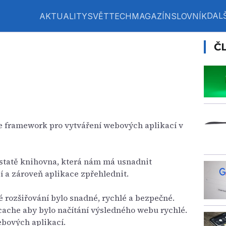
DALŠ
AKTUALITY
SVĚT
TECH
MAGAZÍN
SLOVNÍK
Č
e framework pro vytváření webových aplikací v
dstatě knihovna, která nám má usnadnit
 a zároveň aplikace zpřehlednit.
é rozšiřování bylo snadné, rychlé a bezpečné.
 cache aby bylo načítání výsledného webu rychlé.
bových aplikací.