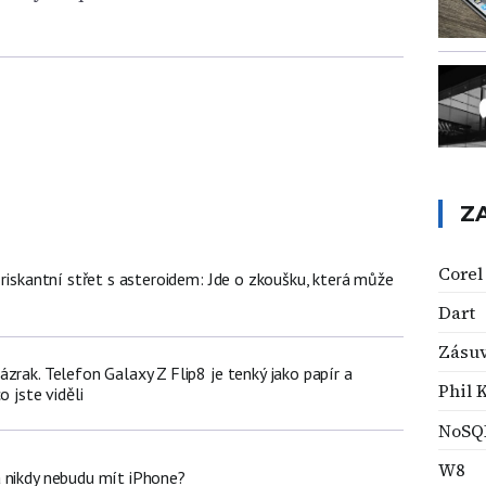
Z
Corel
 riskantní střet s asteroidem: Jde o zkoušku, která může
Dart
Zásu
zrak. Telefon Galaxy Z Flip8 je tenký jako papír a
Phil 
o jste viděli
NoSQ
W8
 nikdy nebudu mít iPhone?