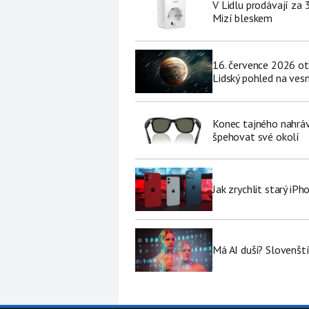
V Lidlu prodávají za 
Mizí bleskem
16. července 2026 ot
Lidský pohled na vesm
Konec tajného nahráv
špehovat své okolí
Jak zrychlit starý iP
Má AI duši? Slovenští