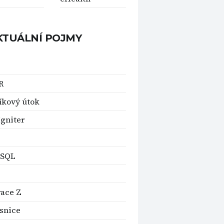
KTUÁLNÍ POJMY
R
íkový útok
gniter
iSQL
ace Z
snice