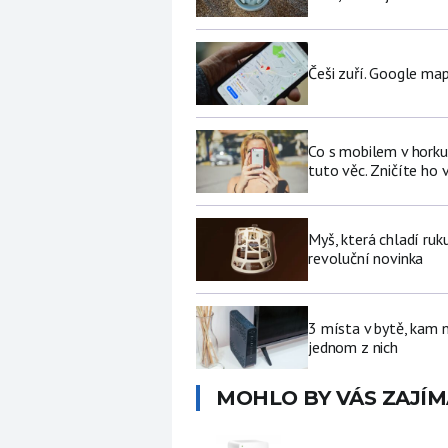
Češi zuří. Google map
Co s mobilem v horku
tuto věc. Zničíte ho 
Myš, která chladí ruk
revoluční novinka
3 místa v bytě, kam 
jednom z nich
MOHLO BY VÁS ZAJÍM