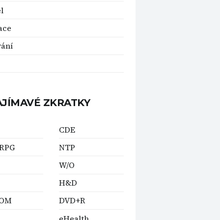
l
ace
vání
AJÍMAVÉ ZKRATKY
CDE
RPG
NTP
W/O
H&D
ROM
DVD+R
eHealth