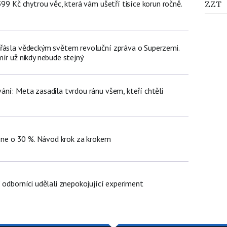
399 Kč chytrou věc, která vám ušetří tisíce korun ročně.
ZZT
řásla vědeckým světem revoluční zpráva o Superzemi.
ír už nikdy nebude stejný
ání: Meta zasadila tvrdou ránu všem, kteří chtěli
hone o 30 %. Návod krok za krokem
 odborníci udělali znepokojující experiment