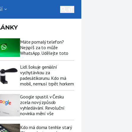
search
Í
expand_more
LÁNKY
Máte pomalý telefon?
Nejspíš za to může
WhatsApp. Udělejte toto
Lidl šokuje geniální
vychytávkou za
padesátikorunu. Kdo má
mobil, nemusí trpět horkem
Google spustil v Česku
zcela nový způsob
vyhledávání. Revoluční
novinka mění vše
Kdo má doma tenhle starý