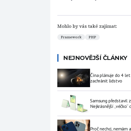
Mohlo by vás také zajímat:
Framework
PHP
NEJNOVĚJŠÍ ČLÁNKY
Čína plánuje do 4 let
zachránit lidstvo
Samsung představil zá
Nejkrásnější „véčko“ c
Proč nechci, nemám a