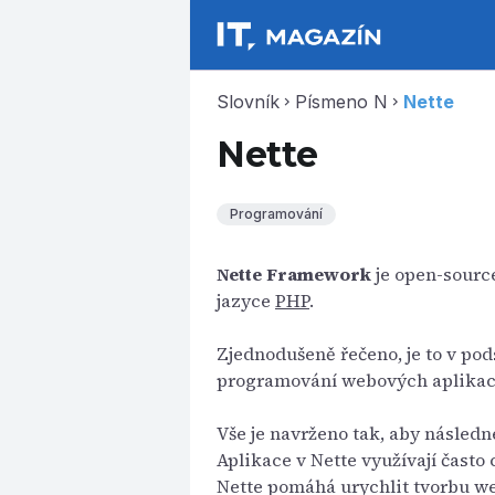
Slovník
Písmeno N
Nette
chevron_right
chevron_right
Nette
Programování
Nette Framework
je open-sourc
jazyce
PHP
.
Zjednodušeně řečeno, je to v po
programování webových aplikací
Vše je navrženo tak, aby následn
Aplikace v Nette využívají často
Nette pomáhá urychlit tvorbu we