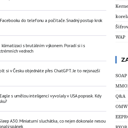
Kerne
korel
 Facebooku do telefonu a počítače. Snadný postup krok
Šifro
WAP
klimatizaci s brutálním výkonem. Poradí si i s
xtrémních vedrech
Z
lt si v Česku objednáte přes ChatGPT. Je to nejsnazší
SOAP
MMO
Q&A
Eagle s umělou inteligencí vyvolaly v USA poprask. Kdy
sku?
OMW
EEP
leep A30. Miniaturní sluchátka, co nejen dokonale nesou
konalý spánek
BYOB