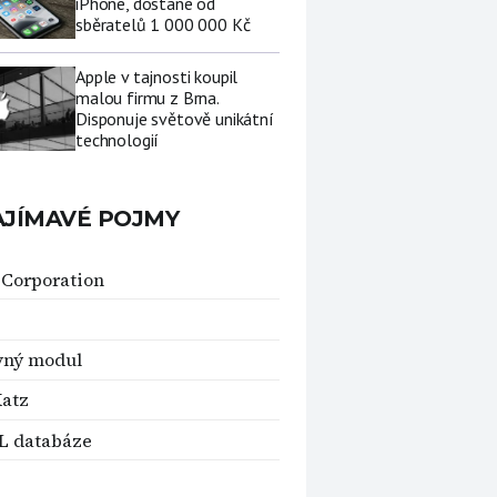
iPhone, dostane od
sběratelů 1 000 000 Kč
Apple v tajnosti koupil
malou firmu z Brna.
Disponuje světově unikátní
technologií
AJÍMAVÉ POJMY
 Corporation
vný modul
Katz
L databáze