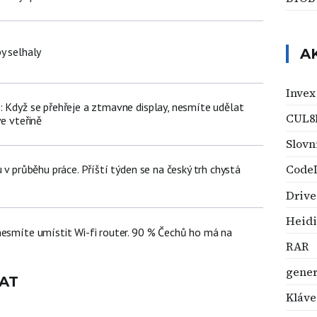
y selhaly
A
Invex
: Když se přehřeje a ztmavne display, nesmíte udělat
CUL8
ve vteřině
Slovn
CodeI
u v průběhu práce. Příští týden se na český trh chystá
Drive
Heid
nesmíte umístit Wi-fi router. 90 % Čechů ho má na
RAR
gener
AT
Kláve