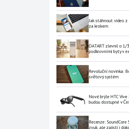
Jak stáhnout video z
za krokem
DATART zlevnil o 1/3 
podkrovními byty v e
Revoluční novinka: Bo
světový systém
Nové brýle HTC Vive 
budou dostupné v Če
Recenze: SoundCore S
zvuk, ale zajistí i do