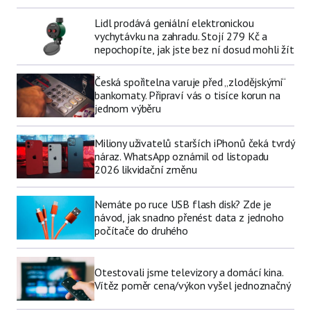
Lidl prodává geniální elektronickou
vychytávku na zahradu. Stojí 279 Kč a
nepochopíte, jak jste bez ní dosud mohli žít
Česká spořitelna varuje před „zlodějskými“
bankomaty. Připraví vás o tisíce korun na
jednom výběru
Miliony uživatelů starších iPhonů čeká tvrdý
náraz. WhatsApp oznámil od listopadu
2026 likvidační změnu
Nemáte po ruce USB flash disk? Zde je
návod, jak snadno přenést data z jednoho
počítače do druhého
Otestovali jsme televizory a domácí kina.
Vítěz poměr cena/výkon vyšel jednoznačný