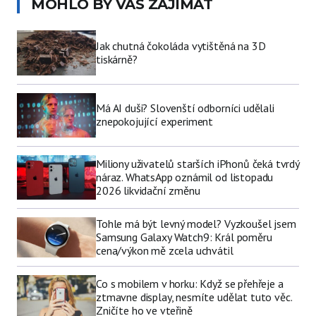
MOHLO BY VÁS ZAJÍMAT
Jak chutná čokoláda vytištěná na 3D
tiskárně?
Má AI duši? Slovenští odborníci udělali
znepokojující experiment
Miliony uživatelů starších iPhonů čeká tvrdý
náraz. WhatsApp oznámil od listopadu
2026 likvidační změnu
Tohle má být levný model? Vyzkoušel jsem
Samsung Galaxy Watch9: Král poměru
cena/výkon mě zcela uchvátil
Co s mobilem v horku: Když se přehřeje a
ztmavne display, nesmíte udělat tuto věc.
Zničíte ho ve vteřině