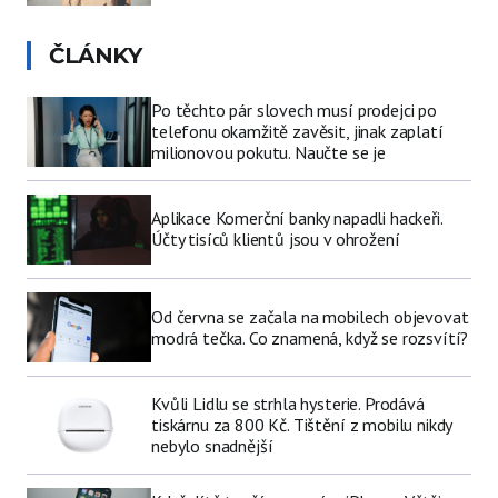
ČLÁNKY
Po těchto pár slovech musí prodejci po
telefonu okamžitě zavěsit, jinak zaplatí
milionovou pokutu. Naučte se je
Aplikace Komerční banky napadli hackeři.
Účty tisíců klientů jsou v ohrožení
Od června se začala na mobilech objevovat
modrá tečka. Co znamená, když se rozsvítí?
Kvůli Lidlu se strhla hysterie. Prodává
tiskárnu za 800 Kč. Tištění z mobilu nikdy
nebylo snadnější