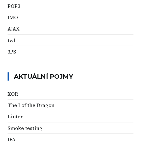
POP3
IMO
AJAX
twl
3PS
AKTUÁLNÍ POJMY
XOR
The I of the Dragon
Linter
Smoke testing
IFA