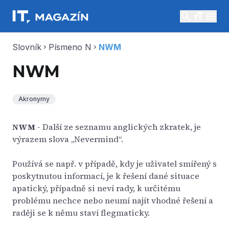
search
menu
Slovník
Písmeno N
NWM
chevron_right
chevron_right
NWM
Akronymy
NWM
- Další ze seznamu anglických zkratek, je
výrazem slova „Nevermind“.
Používá se např. v případě, kdy je uživatel smířený s
poskytnutou informací, je k řešení dané situace
apatický, případně si neví rady, k určitému
problému nechce nebo neumí najít vhodné řešení a
raději se k němu staví flegmaticky.