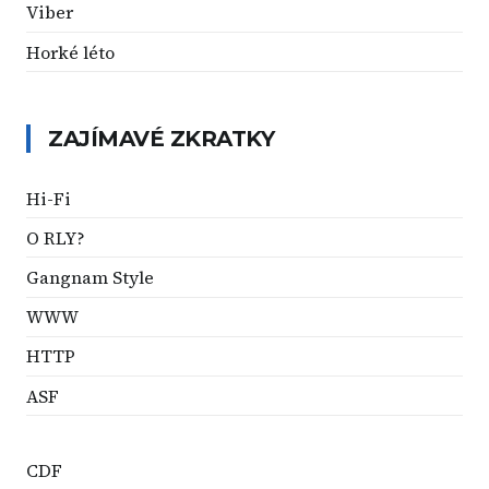
Viber
Horké léto
ZAJÍMAVÉ ZKRATKY
Hi-Fi
O RLY?
Gangnam Style
WWW
HTTP
ASF
CDF