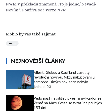
NWM v překladu znamená „To je jedno/ Nevadí/
Nevím.“. Používá se i verze
NVM
.
Mohlo by vás také zajímat:
nvm
NEJNOVĚJŠÍ ČLÁNKY
Albert, Globus a Kaufland zavedly
revoluční novinku. Nikdy nakupování u
samoobslužných pokladen nebylo
jednodušší
Vědci našli neviditelný vesmírný koridor ze
Země na Mars. Cesta se zkrátí na pouhých
153 dní