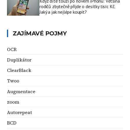
Když dítě touží po novém iPhonu: Většina
rodičů zbytečně přijde o desítky tisíc Kč.
Jaký a jak nejlépe koupit?
ZAJÍMAVÉ POJMY
OCR
Duplikátor
ClearBlack
Twoo
Augmentace
zoom
Autorepeat
BCD