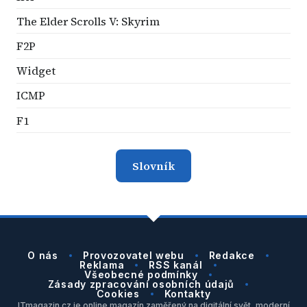
The Elder Scrolls V: Skyrim
F2P
Widget
ICMP
F1
Slovník
O nás
Provozovatel webu
Redakce
Reklama
RSS kanál
Všeobecné podmínky
Zásady zpracování osobních údajů
Cookies
Kontakty
ITmagazin.cz je online magazín zaměřený na digitální svět, moderní