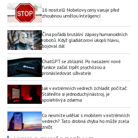
16 nositelů Nobelovy ceny varuje před
zhoubnou umělou inteligencí
Čína pořádá brutální zápasy humanoidních
robotů. Když gladiátorovi ukopli hlavu,
bojoval dál
ChatGPT se zbláznil. Po nasazení nové
funkce začal trpět psychózou a
pronásledovat uživatele
Jak v extrémních vedrech zchladit počítač:
Stáhněte si jednoduchý nástroj, je
spolehlivý a zdarma
Co nesmíte udělat s mobilem v extrémních
vedrech? Tato drobná chyba ho může zcela
zničit