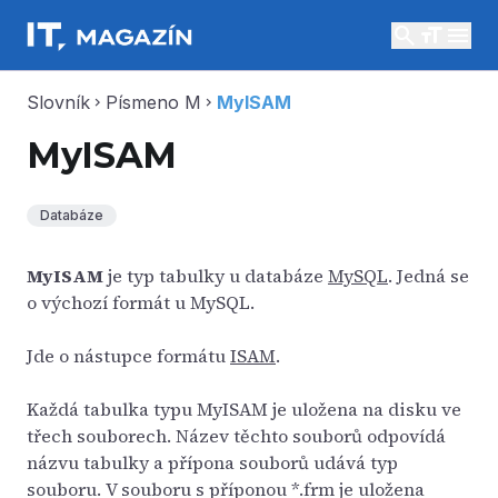
search
menu
Slovník
Písmeno M
MyISAM
chevron_right
chevron_right
MyISAM
Databáze
MyISAM
je typ tabulky u databáze
MySQL
. Jedná se
o výchozí formát u MySQL.
Jde o nástupce formátu
ISAM
.
Každá tabulka typu MyISAM je uložena na disku ve
třech souborech. Název těchto souborů odpovídá
názvu tabulky a přípona souborů udává typ
souboru. V souboru s příponou *.frm je uložena