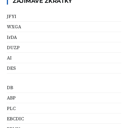
ZAJÍMAVÉ ZKRATKY
JFYI
WXGA
IrDA
DUZP
AI
DES
DB
ABP
PLC
EBCDIC