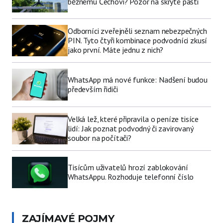
běžnému Čechovi? Pozor na skryté pasti
Odborníci zveřejněli seznam nebezpečných
PIN. Tyto čtyři kombinace podvodníci zkusí
jako první. Máte jednu z nich?
WhatsApp má nové funkce: Nadšení budou
především řidiči
Velká lež, které připravila o peníze tisíce
lidí: Jak poznat podvodný či zavirovaný
soubor na počítači?
Tisícům uživatelů hrozí zablokování
WhatsAppu. Rozhoduje telefonní číslo
ZAJÍMAVÉ POJMY