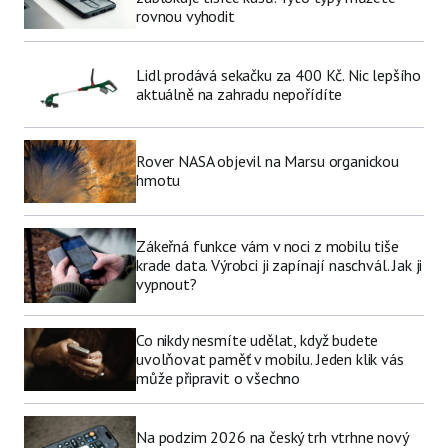
rovnou vyhodit
Lidl prodává sekačku za 400 Kč. Nic lepšího
aktuálně na zahradu nepořídíte
Rover NASA objevil na Marsu organickou
hmotu
Zákeřná funkce vám v noci z mobilu tiše
krade data. Výrobci ji zapínají naschvál. Jak ji
vypnout?
Co nikdy nesmíte udělat, když budete
uvolňovat paměť v mobilu. Jeden klik vás
může připravit o všechno
Na podzim 2026 na český trh vtrhne nový