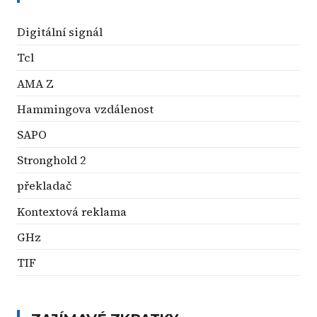
Digitální signál
Tcl
AMA Z
Hammingova vzdálenost
SAPO
Stronghold 2
překladač
Kontextová reklama
GHz
TIF