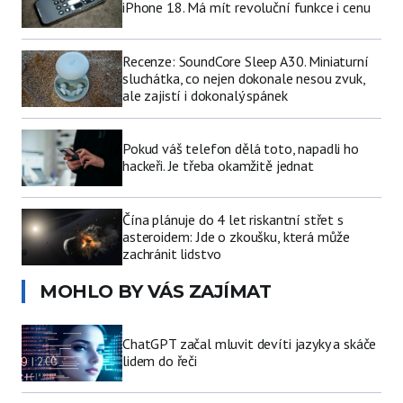
iPhone 18. Má mít revoluční funkce i cenu
Recenze: SoundCore Sleep A30. Miniaturní
sluchátka, co nejen dokonale nesou zvuk,
ale zajistí i dokonalý spánek
Pokud váš telefon dělá toto, napadli ho
hackeři. Je třeba okamžitě jednat
Čína plánuje do 4 let riskantní střet s
asteroidem: Jde o zkoušku, která může
zachránit lidstvo
MOHLO BY VÁS ZAJÍMAT
ChatGPT začal mluvit devíti jazyky a skáče
lidem do řeči