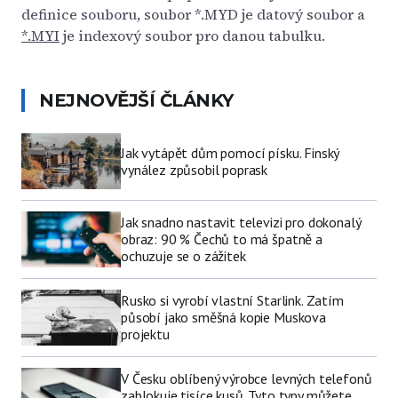
definice souboru, soubor *.MYD je datový soubor a
*.MYI
je indexový soubor pro danou tabulku.
NEJNOVĚJŠÍ ČLÁNKY
Jak vytápět dům pomocí písku. Finský
vynález způsobil poprask
Jak snadno nastavit televizi pro dokonalý
obraz: 90 % Čechů to má špatně a
ochuzuje se o zážitek
Rusko si vyrobí vlastní Starlink. Zatím
působí jako směšná kopie Muskova
projektu
V Česku oblíbený výrobce levných telefonů
zablokuje tisíce kusů. Tyto typy můžete