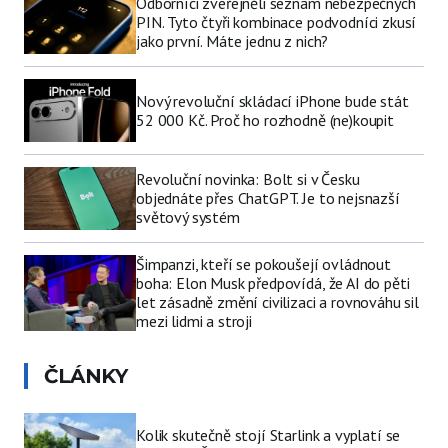
Odborníci zveřejněli seznam nebezpečných
PIN. Tyto čtyři kombinace podvodníci zkusí
jako první. Máte jednu z nich?
Nový revoluční skládací iPhone bude stát
52 000 Kč. Proč ho rozhodně (ne)koupit
Revoluční novinka: Bolt si v Česku
objednáte přes ChatGPT. Je to nejsnazší
světový systém
Šimpanzi, kteří se pokoušejí ovládnout
boha: Elon Musk předpovídá, že AI do pěti
let zásadně změní civilizaci a rovnováhu sil
mezi lidmi a stroji
ČLÁNKY
Kolik skutečně stojí Starlink a vyplatí se