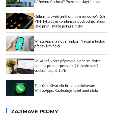
běžnému Čechovi? Pozor na skryté pasti
Odborníci zveřejněli seznam nebezpečných
PIN. Tyto čtyři kombinace podvodníci zkusí
jako první. Máte jednu z nich?
WhatsApp má nové funkce: Nadšení budou
především řidiči
Velká lež, které připravila o peníze tisíce
lidí: Jak poznat podvodný či zavirovaný
soubor na počítači?
Tisícům uživatelů hrozí zablokování
WhatsAppu. Rozhoduje telefonní číslo
ZAJÍMAVÉ POJMY