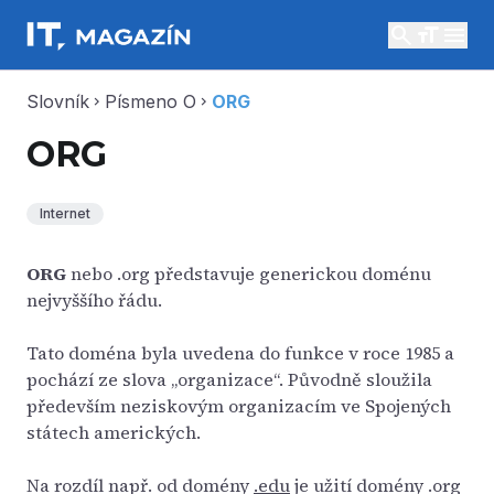
search
menu
Slovník
Písmeno O
ORG
chevron_right
chevron_right
ORG
Internet
ORG
nebo .org představuje generickou doménu
nejvyššího řádu.
Tato doména byla uvedena do funkce v roce 1985 a
pochází ze slova „organizace“. Původně sloužila
především neziskovým organizacím ve Spojených
státech amerických.
Na rozdíl např. od domény
.edu
je užití domény .org