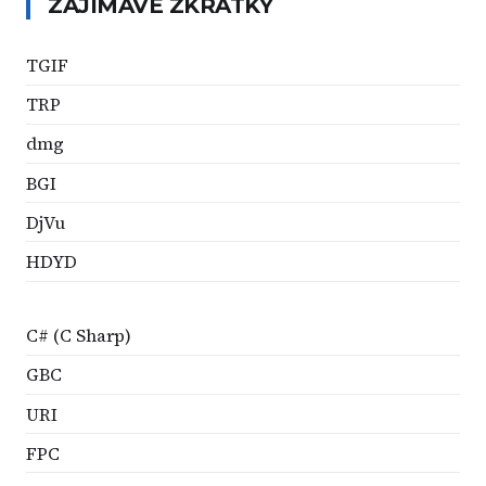
ZAJÍMAVÉ ZKRATKY
TGIF
TRP
dmg
BGI
DjVu
HDYD
C# (C Sharp)
GBC
URI
FPC