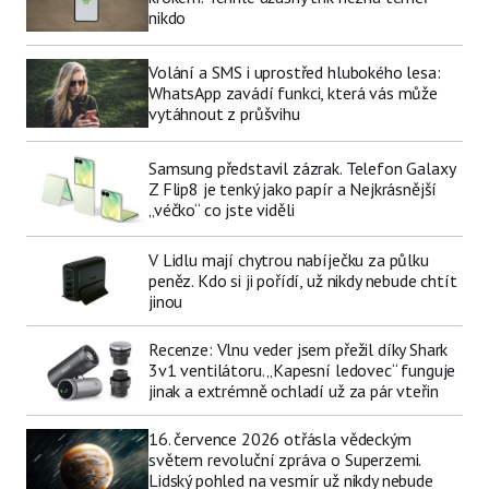
nikdo
Volání a SMS i uprostřed hlubokého lesa:
WhatsApp zavádí funkci, která vás může
vytáhnout z průšvihu
Samsung představil zázrak. Telefon Galaxy
Z Flip8 je tenký jako papír a Nejkrásnější
„véčko“ co jste viděli
V Lidlu mají chytrou nabíječku za půlku
peněz. Kdo si ji pořídí, už nikdy nebude chtít
jinou
Recenze: Vlnu veder jsem přežil díky Shark
3v1 ventilátoru. „Kapesní ledovec“ funguje
jinak a extrémně ochladí už za pár vteřin
16. července 2026 otřásla vědeckým
světem revoluční zpráva o Superzemi.
Lidský pohled na vesmír už nikdy nebude