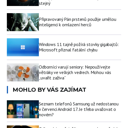
stejný
Připravovaný Pán prstenů použije umělou
inteligenci k omlazení herců
Windows 11 tajně požírá stovky gigabajtů:
Microsoft přiznal fatální chybu
Odborníci varují seniory: Nepoužívejte
větráky ve velkých vedrech. Mohou vás
„uvařit zaživa“
MOHLO BY VÁS ZAJÍMAT
Seznam telefonů Samsung už nedostanou
v červenci Android 17. Je třeba uvažovat o
novém?