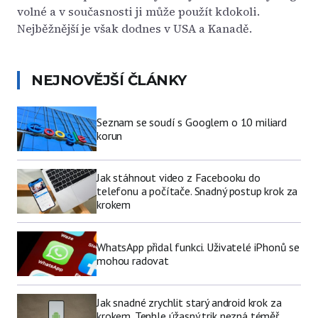
volné a v současnosti ji může použít kdokoli.
Nejběžnější je však dodnes v USA a Kanadě.
NEJNOVĚJŠÍ ČLÁNKY
Seznam se soudí s Googlem o 10 miliard
korun
Jak stáhnout video z Facebooku do
telefonu a počítače. Snadný postup krok za
krokem
WhatsApp přidal funkci. Uživatelé iPhonů se
mohou radovat
Jak snadné zrychlit starý android krok za
krokem. Tenhle úžasný trik nezná téměř