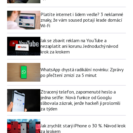
Platíte internet i lidem vedle? 3 neklamné
znaky, že vám soused potají krade domácí
Wi-Fi
Jak se zbavit reklam na YouTube a
nezaplatit ani korunu. Jednoduchý návod
krok za krokem
WhatsApp chystá radikální novinku: Zprávy
po přečtení zmizí za 5 minut
Ztracený telefon, zapomenuté heslo a
jedna selfie: Nová funkce od Googlu
slibovala zázrak, jenže hackeři ji prolomili
za týden
Jak zrychlit starý iPhone o 30 %. Návod krok
za krokem