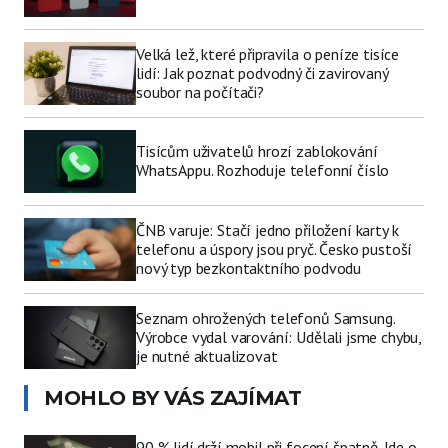
Velká lež, které připravila o peníze tisíce
lidí: Jak poznat podvodný či zavirovaný
soubor na počítači?
Tisícům uživatelů hrozí zablokování
WhatsAppu. Rozhoduje telefonní číslo
ČNB varuje: Stačí jedno přiložení karty k
telefonu a úspory jsou pryč. Česko pustoší
nový typ bezkontaktního podvodu
Seznam ohrožených telefonů Samsung.
Výrobce vydal varování: Udělali jsme chybu,
je nutné aktualizovat
MOHLO BY VÁS ZAJÍMAT
90 % lidí drží mobil při focení špatně. Jde o