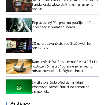
typicky český zlozvyk. Přinášíme správný
postup
Připravovaný Pán prstenů použije umělou
inteligenci k omlazení herců
20 nejprodávanějších počítačových her
roku 2026
Kam umístit Wi-fi router např. v bytě 3+1 o
rozloze 75 metrů? Správné je jen jedno
místo, rozhoduje každý centimetr
Skryjte své číslo před cizími lidmi:
WhatsApp zavádí funkci, na kterou se
čekalo roky
ČLÁNKY