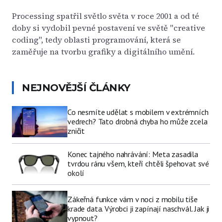
Processing spatřil světlo světa v roce 2001 a od té
doby si vydobil pevné postavení ve světě "creative
coding", tedy oblasti programování, která se
zaměřuje na tvorbu grafiky a digitálního umění.
NEJNOVĚJŠÍ ČLÁNKY
Co nesmíte udělat s mobilem v extrémních
vedrech? Tato drobná chyba ho může zcela
zničit
Konec tajného nahrávání: Meta zasadila
tvrdou ránu všem, kteří chtěli špehovat své
okolí
Zákeřná funkce vám v noci z mobilu tiše
krade data. Výrobci ji zapínají naschvál. Jak ji
vypnout?