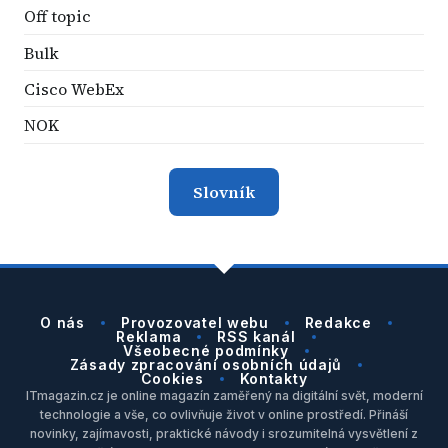
Off topic
Bulk
Cisco WebEx
NOK
Slovník
O nás
Provozovatel webu
Redakce
Reklama
RSS kanál
Všeobecné podmínky
Zásady zpracování osobních údajů
Cookies
Kontakty
ITmagazin.cz je online magazín zaměřený na digitální svět, moderní
technologie a vše, co ovlivňuje život v online prostředí. Přináší
novinky, zajímavosti, praktické návody i srozumitelná vysvětlení z