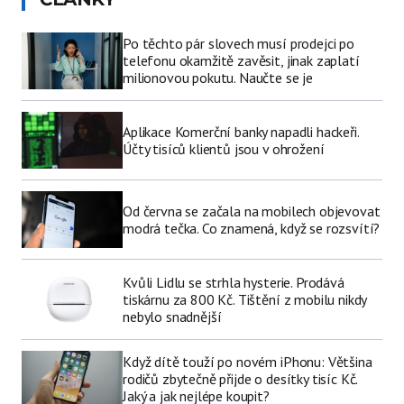
Po těchto pár slovech musí prodejci po
telefonu okamžitě zavěsit, jinak zaplatí
milionovou pokutu. Naučte se je
Aplikace Komerční banky napadli hackeři.
Účty tisíců klientů jsou v ohrožení
Od června se začala na mobilech objevovat
modrá tečka. Co znamená, když se rozsvítí?
Kvůli Lidlu se strhla hysterie. Prodává
tiskárnu za 800 Kč. Tištění z mobilu nikdy
nebylo snadnější
Když dítě touží po novém iPhonu: Většina
rodičů zbytečně přijde o desítky tisíc Kč.
Jaký a jak nejlépe koupit?