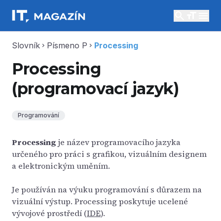
search
menu
Slovník
Písmeno P
Processing
chevron_right
chevron_right
Processing
(programovací jazyk)
Programování
Processing
je název programovacího jazyka
určeného pro práci s grafikou, vizuálním designem
a elektronickým uměním.
Je používán na výuku programování s důrazem na
vizuální výstup. Processing poskytuje ucelené
vývojové prostředí (
IDE
).