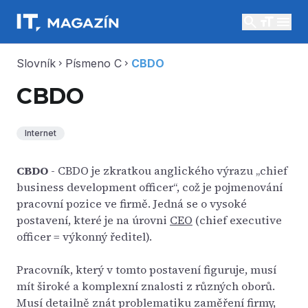
search
menu
Slovník
Písmeno C
CBDO
chevron_right
chevron_right
CBDO
Internet
CBDO
- CBDO je zkratkou anglického výrazu „chief
business development officer“, což je pojmenování
pracovní pozice ve firmě. Jedná se o vysoké
postavení, které je na úrovni
CEO
(chief executive
officer = výkonný ředitel).
Pracovník, který v tomto postavení figuruje, musí
mít široké a komplexní znalosti z různých oborů.
Musí detailně znát problematiku zaměření firmy,