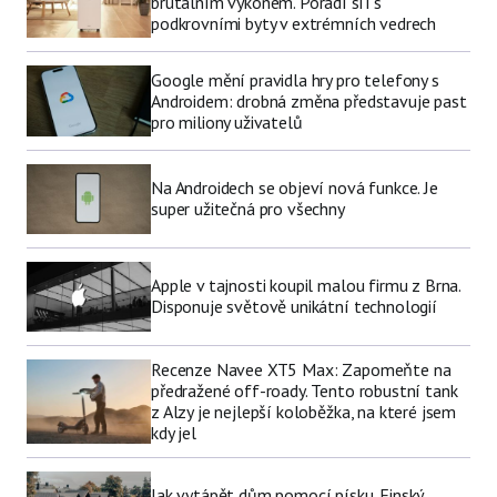
brutálním výkonem. Poradí si i s
podkrovními byty v extrémních vedrech
Google mění pravidla hry pro telefony s
Androidem: drobná změna představuje past
pro miliony uživatelů
Na Androidech se objeví nová funkce. Je
super užitečná pro všechny
Apple v tajnosti koupil malou firmu z Brna.
Disponuje světově unikátní technologií
Recenze Navee XT5 Max: Zapomeňte na
předražené off-roady. Tento robustní tank
z Alzy je nejlepší koloběžka, na které jsem
kdy jel
Jak vytápět dům pomocí písku. Finský