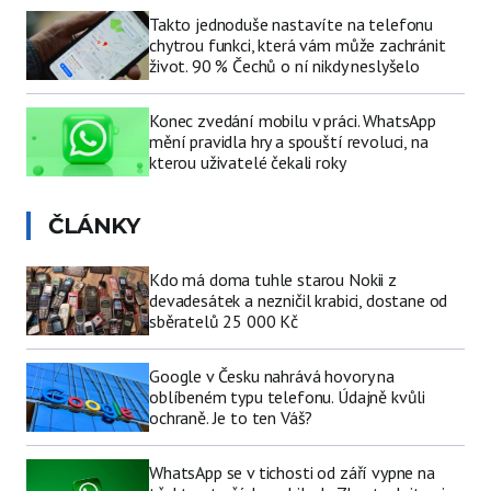
Takto jednoduše nastavíte na telefonu
chytrou funkci, která vám může zachránit
život. 90 % Čechů o ní nikdy neslyšelo
Konec zvedání mobilu v práci. WhatsApp
mění pravidla hry a spouští revoluci, na
kterou uživatelé čekali roky
ČLÁNKY
Kdo má doma tuhle starou Nokii z
devadesátek a nezničil krabici, dostane od
sběratelů 25 000 Kč
Google v Česku nahrává hovory na
oblíbeném typu telefonu. Údajně kvůli
ochraně. Je to ten Váš?
WhatsApp se v tichosti od září vypne na