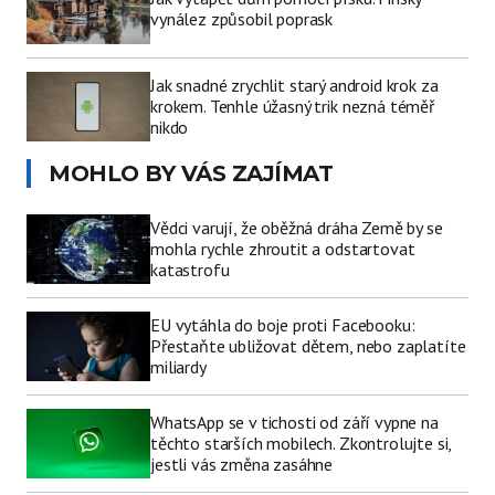
vynález způsobil poprask
Jak snadné zrychlit starý android krok za
krokem. Tenhle úžasný trik nezná téměř
nikdo
MOHLO BY VÁS ZAJÍMAT
Vědci varují, že oběžná dráha Země by se
mohla rychle zhroutit a odstartovat
katastrofu
EU vytáhla do boje proti Facebooku:
Přestaňte ubližovat dětem, nebo zaplatíte
miliardy
WhatsApp se v tichosti od září vypne na
těchto starších mobilech. Zkontrolujte si,
jestli vás změna zasáhne