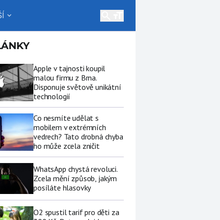
search
Í
expand_more
LÁNKY
Apple v tajnosti koupil
malou firmu z Brna.
Disponuje světově unikátní
technologií
Co nesmíte udělat s
mobilem v extrémních
vedrech? Tato drobná chyba
ho může zcela zničit
WhatsApp chystá revoluci.
Zcela mění způsob, jakým
posíláte hlasovky
O2 spustil tarif pro děti za