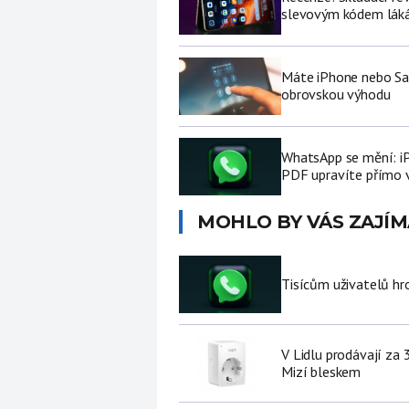
slevovým kódem láká
Máte iPhone nebo Sa
obrovskou výhodu
WhatsApp se mění: i
PDF upravíte přímo 
MOHLO BY VÁS ZAJÍM
Tisícům uživatelů hr
V Lidlu prodávají za 
Mizí bleskem