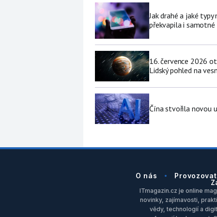
Jak drahé a jaké typy
překvapila i samotné
16. července 2026 ot
Lidský pohled na vesm
Čína stvořila novou u
O nás
Provozovat
Z
ITmagazin.cz je online maga
novinky, zajímavosti, prakt
vědy, technologií a dig