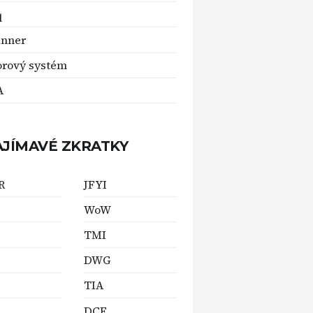
q
anner
rový systém
A
AJÍMAVÉ ZKRATKY
R
JFYI
WoW
TMI
DWG
TIA
DCE