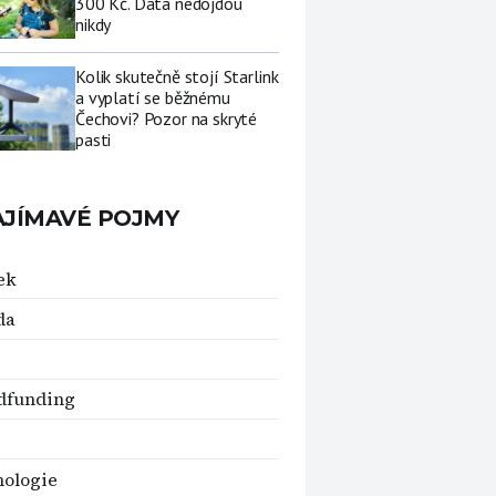
300 Kč. Data nedojdou
nikdy
Kolik skutečně stojí Starlink
a vyplatí se běžnému
Čechovi? Pozor na skryté
pasti
AJÍMAVÉ POJMY
ek
da
dfunding
ologie