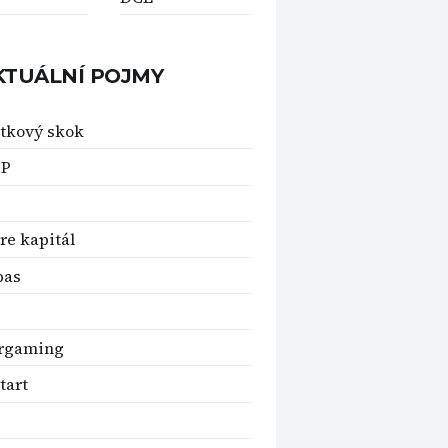
KTUÁLNÍ POJMY
tkový skok
IP
re kapitál
pas
rgaming
tart