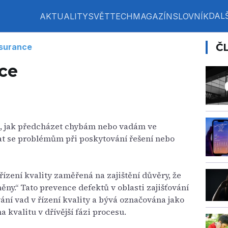
DALŠ
AKTUALITY
SVĚT
TECH
MAGAZÍN
SLOVNÍK
Č
ssurance
nce
b, jak předcházet chybám nebo vadám ve
t se problémům při poskytování řešení nebo
t řízení kvality zaměřená na zajištění důvěry, že
ny.“ Tato prevence defektů v oblasti zajišťování
ování vad v řízení kvality a bývá označována jako
 kvalitu v dřívější fázi procesu.