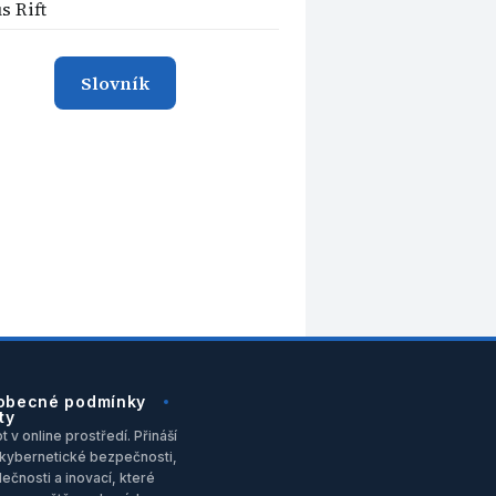
s Rift
Slovník
obecné podmínky
ty
 v online prostředí. Přináší
u, kybernetické bezpečnosti,
ečnosti a inovací, které