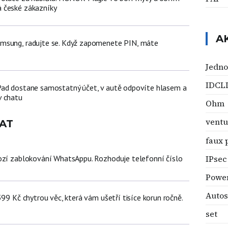
 české zákazníky
A
msung, radujte se. Když zapomenete PIN, máte
Jedno
IDCL
Pad dostane samostatný účet, v autě odpovíte hlasem a
v chatu
Ohm
ventu
AT
faux 
IPsec
ozí zablokování WhatsAppu. Rozhoduje telefonní číslo
Powe
Autos
399 Kč chytrou věc, která vám ušetří tisíce korun ročně.
set