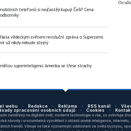
Oculu
 mobilních telefonů si nejčastěji kupují Češi? Cena
 odborníky
řásla vědeckým světem revoluční zpráva o Superzemi.
ír už nikdy nebude stejný
mělou superinteligenci. Amerika se třese strachy
el webu
Redakce
Reklama
RSS kanál
Vše
ásady zpracování osobních údajů
Cookies
Kontak
zín zaměřený na digitální svět, moderní technologie a vše, co ovlivňuje život
ické návody i srozumitelná vysvětlení z oblasti umělé inteligence, internet
itálních trendů. Věnuje se také významným událostem ze světa byznysu, spol