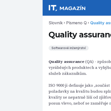
Slovník
Písmeno Q
Quality a
chevron_right
chevron_right
Quality assura
Softwarové inženýrství
Quality assurance
(QA) - způso
vyráběných produktech a vyhýba
služeb zákazníkům.
ISO 9000 ji definuje jako „součás
požadavky na kvalitu budou splně
kvality se nepatrně liší od zjišť
posun vlevo, neboť se zaměřuje na