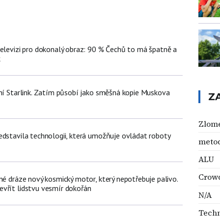
televizi pro dokonalý obraz: 90 % Čechů to má špatně a
k
tní Starlink. Zatím působí jako směšná kopie Muskova
Z
Zlom
edstavila technologii, která umožňuje ovládat roboty
meto
ALU
Crow
né dráze nový kosmický motor, který nepotřebuje palivo.
vřít lidstvu vesmír dokořán
N/A
Techn