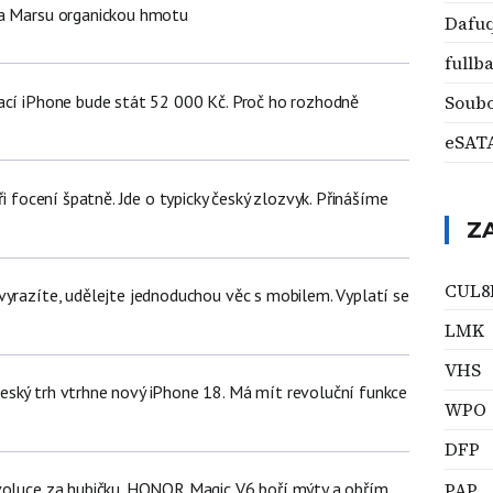
na Marsu organickou hmotu
Dafu
fullb
ací iPhone bude stát 52 000 Kč. Proč ho rozhodně
Soubo
eSAT
ři focení špatně. Jde o typicky český zlozvyk. Přinášíme
Z
CUL8
vyrazíte, udělejte jednoduchou věc s mobilem. Vyplatí se
LMK
VHS
ský trh vtrhne nový iPhone 18. Má mít revoluční funkce
WPO
DFP
PAP
voluce za hubičku. HONOR Magic V6 boří mýty a obřím