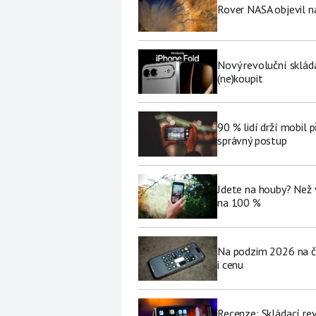
Rover NASA objevil 
Nový revoluční sklád
(ne)koupit
90 % lidí drží mobil p
správný postup
Jdete na houby? Než 
na 100 %
Na podzim 2026 na če
i cenu
Recenze: Skládací re