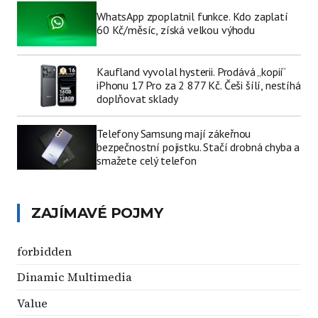
WhatsApp zpoplatnil funkce. Kdo zaplatí
60 Kč/měsíc, získá velkou výhodu
Kaufland vyvolal hysterii. Prodává „kopii“
iPhonu 17 Pro za 2 877 Kč. Češi šílí, nestíhá
doplňovat sklady
Telefony Samsung mají zákeřnou
bezpečnostní pojistku. Stačí drobná chyba a
smažete celý telefon
ZAJÍMAVÉ POJMY
forbidden
Dinamic Multimedia
Value