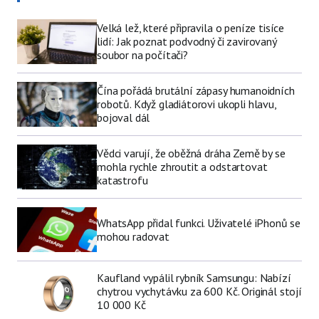
Velká lež, které připravila o peníze tisíce
lidí: Jak poznat podvodný či zavirovaný
soubor na počítači?
Čína pořádá brutální zápasy humanoidních
robotů. Když gladiátorovi ukopli hlavu,
bojoval dál
Vědci varují, že oběžná dráha Země by se
mohla rychle zhroutit a odstartovat
katastrofu
WhatsApp přidal funkci. Uživatelé iPhonů se
mohou radovat
Kaufland vypálil rybník Samsungu: Nabízí
chytrou vychytávku za 600 Kč. Originál stojí
10 000 Kč