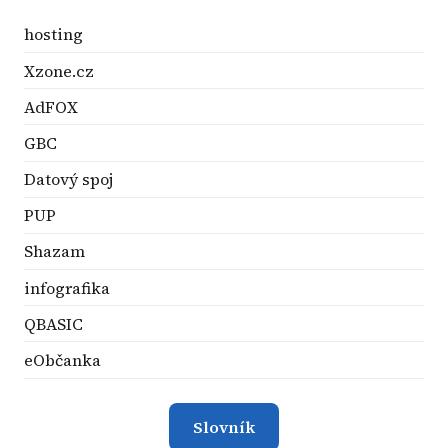
hosting
Xzone.cz
AdFOX
GBC
Datový spoj
PUP
Shazam
infografika
QBASIC
eObčanka
Slovník