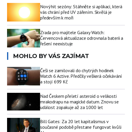
Nový hit sezóny: Stáhněte si aplikaci, která
vás chrání před UV zářením. Skvělá je
především k moři
Zrada pro majitele Galaxy Watch:
Červencová aktualizace odrovnala baterii a
řešení neexistuje
MOHLO BY VÁS ZAJÍMAT
Češi se zamilovali do chytrých hodinek
Watch 6 Active. Předčily veškerá očekávání
a stojí 699 Kč
Nad Českem přeletí asteroid o velikosti
mrakodrapu na magické datum. Znovu se
událost zopakuje až za 1000 let
Bill Gates: Za 20 let kapitalismus v
současné podobě přestane fungovat kvůli