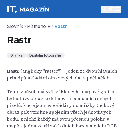
search
menu
Slovník
Písmeno R
Rastr
chevron_right
chevron_right
Rastr
Grafika
Digitální fotografie
Rastr
(anglicky "raster") – jeden ze dvou hlavních
principů ukládání obrazových dat v počítačích.
Tento způsob má svůj základ v bitmapové grafice.
Jednotlivý obraz je definován pomocí barevných
pixelů, které jsou uspořádány do mřížky. Celkový
obraz pak vznikne spojením všech jednotlivých
bodů, z nichž každý má svou přesnou polohu v
mapě a jednu ze tří základních barev modelu
RGB
.