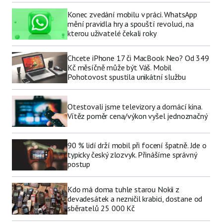
Konec zvedání mobilu v práci. WhatsApp
mění pravidla hry a spouští revoluci, na
kterou uživatelé čekali roky
Chcete iPhone 17 či MacBook Neo? Od 349
Kč měsíčně může být Váš. Mobil
Pohotovost spustila unikátní službu
Otestovali jsme televizory a domácí kina.
Vítěz poměr cena/výkon vyšel jednoznačný
90 % lidí drží mobil při focení špatně. Jde o
typicky český zlozvyk. Přinášíme správný
postup
Kdo má doma tuhle starou Nokii z
devadesátek a nezničil krabici, dostane od
sběratelů 25 000 Kč