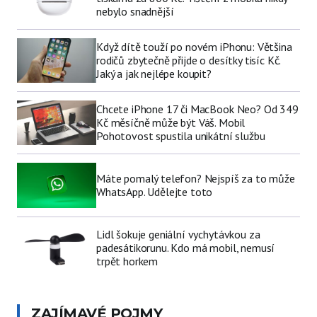
nebylo snadnější
Když dítě touží po novém iPhonu: Většina
rodičů zbytečně přijde o desítky tisíc Kč.
Jaký a jak nejlépe koupit?
Chcete iPhone 17 či MacBook Neo? Od 349
Kč měsíčně může být Váš. Mobil
Pohotovost spustila unikátní službu
Máte pomalý telefon? Nejspíš za to může
WhatsApp. Udělejte toto
Lidl šokuje geniální vychytávkou za
padesátikorunu. Kdo má mobil, nemusí
trpět horkem
ZAJÍMAVÉ POJMY