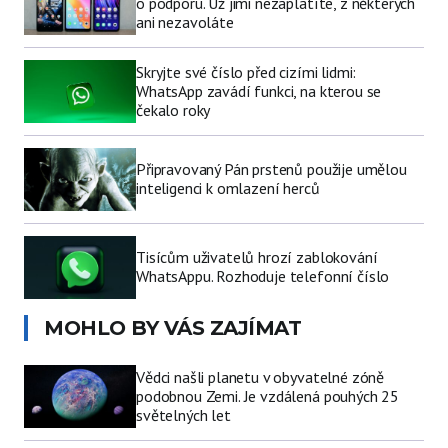
o podporu. Už jimi nezaplatíte, z některých
ani nezavoláte
Skryjte své číslo před cizími lidmi:
WhatsApp zavádí funkci, na kterou se
čekalo roky
Připravovaný Pán prstenů použije umělou
inteligenci k omlazení herců
Tisícům uživatelů hrozí zablokování
WhatsAppu. Rozhoduje telefonní číslo
MOHLO BY VÁS ZAJÍMAT
Vědci našli planetu v obyvatelné zóně
podobnou Zemi. Je vzdálená pouhých 25
světelných let