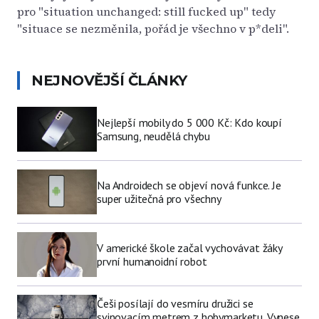
pro "situation unchanged: still fucked up" tedy
"situace se nezměnila, pořád je všechno v p*deli".
NEJNOVĚJŠÍ ČLÁNKY
Nejlepší mobily do 5 000 Kč: Kdo koupí
Samsung, neudělá chybu
Na Androidech se objeví nová funkce. Je
super užitečná pro všechny
V americké škole začal vychovávat žáky
první humanoidní robot
Češi posílají do vesmíru družici se
svinovacím metrem z hobymarketu. Vynese