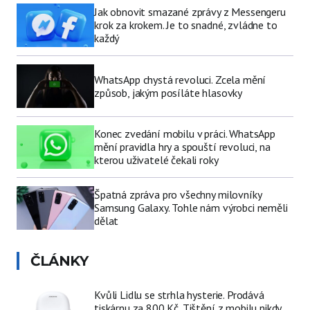
Jak obnovit smazané zprávy z Messengeru
krok za krokem. Je to snadné, zvládne to
každý
WhatsApp chystá revoluci. Zcela mění
způsob, jakým posíláte hlasovky
Konec zvedání mobilu v práci. WhatsApp
mění pravidla hry a spouští revoluci, na
kterou uživatelé čekali roky
Špatná zpráva pro všechny milovníky
Samsung Galaxy. Tohle nám výrobci neměli
dělat
ČLÁNKY
Kvůli Lidlu se strhla hysterie. Prodává
tiskárnu za 800 Kč. Tištění z mobilu nikdy