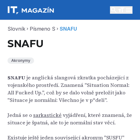
search
menu
Slovník
Písmeno S
SNAFU
chevron_right
chevron_right
SNAFU
Akronymy
SNAFU
je anglická slangová zkratka pocházející z
vojenského prostředí. Znamená "Situation Normal:
All Fucked Up.", což by se dalo volně preložit jako
"Situace je normální: Všechno je v p*deli".
Jedná se o
sarkastické
vyjádření, které znamená, že
situace je špatná, ale to je normální stav věcí.
Existuje ještě jeden související akronym "SUSFU"