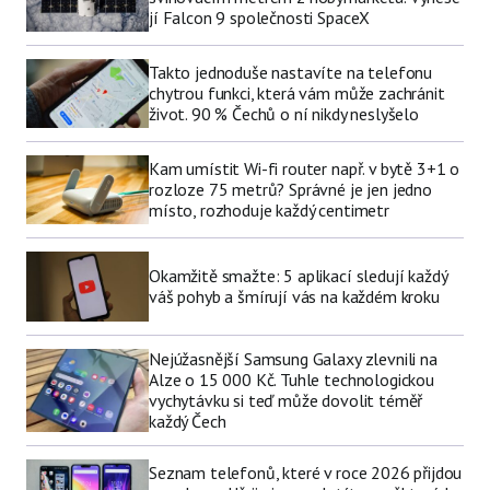
jí Falcon 9 společnosti SpaceX
Takto jednoduše nastavíte na telefonu
chytrou funkci, která vám může zachránit
život. 90 % Čechů o ní nikdy neslyšelo
Kam umístit Wi-fi router např. v bytě 3+1 o
rozloze 75 metrů? Správné je jen jedno
místo, rozhoduje každý centimetr
Okamžitě smažte: 5 aplikací sledují každý
váš pohyb a šmírují vás na každém kroku
Nejúžasnější Samsung Galaxy zlevnili na
Alze o 15 000 Kč. Tuhle technologickou
vychytávku si teď může dovolit téměř
každý Čech
Seznam telefonů, které v roce 2026 přijdou