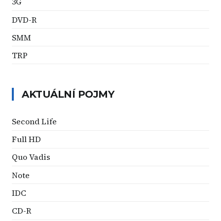
3G
DVD-R
SMM
TRP
AKTUÁLNÍ POJMY
Second Life
Full HD
Quo Vadis
Note
IDC
CD-R