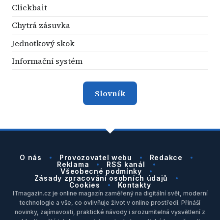
Clickbait
Chytrá zásuvka
Jednotkový skok
Informační systém
Slovník
O nás
Provozovatel webu
Redakce
Reklama
RSS kanál
Všeobecné podmínky
Zásady zpracování osobních údajů
Cookies
Kontakty
ITmagazin.cz je online magazín zaměřený na digitální svět, moderní
technologie a vše, co ovlivňuje život v online prostředí. Přináší
novinky, zajímavosti, praktické návody i srozumitelná vysvětlení z