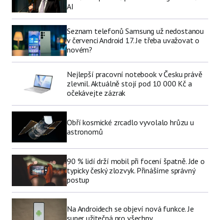
AI
Seznam telefonů Samsung už nedostanou
v červenci Android 17. Je třeba uvažovat o
novém?
Nejlepší pracovní notebook v Česku právě
zlevnil. Aktuálně stojí pod 10 000 Kč a
očekávejte zázrak
Obří kosmické zrcadlo vyvolalo hrůzu u
astronomů
90 % lidí drží mobil při focení špatně. Jde o
typicky český zlozvyk. Přinášíme správný
postup
Na Androidech se objeví nová funkce. Je
super užitečná pro všechny