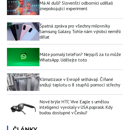
Má AI duši? Slovenští odborníci udělali
znepokojující experiment
Špatná zpráva pro všechny milovníky
Samsung Galaxy. Tohle nám výrobci neměli
dělat
Máte pomalý telefon? Nejspíš za to může
WhatsApp. Udělejte toto
Klimatizace v Evropě selhávají. Číňané
snižují teplotu o 8 stupňů pomocí střechy
Nové brýle HTC Vive Eagle s umělou
inteligencí vyvolaly v USA poprask. Kdy
budou dostupné v Česku?
ČLÁNKY