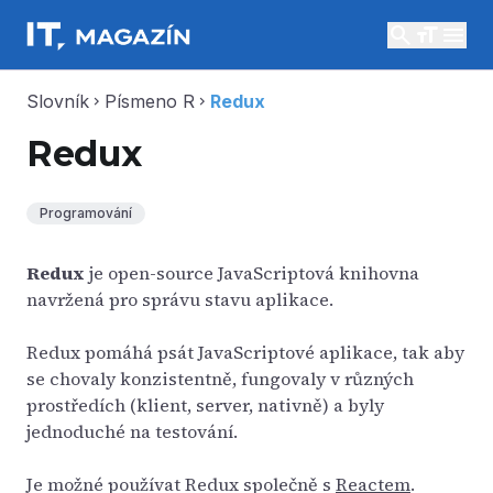
search
menu
Slovník
Písmeno R
Redux
chevron_right
chevron_right
Redux
Programování
Redux
je open-source JavaScriptová knihovna
navržená pro správu stavu aplikace.
Redux pomáhá psát JavaScriptové aplikace, tak aby
se chovaly konzistentně, fungovaly v různých
prostředích (klient, server, nativně) a byly
jednoduché na testování.
Je možné používat Redux společně s
Reactem
.