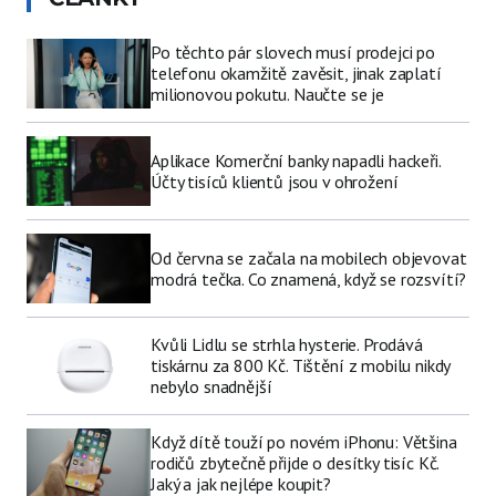
Po těchto pár slovech musí prodejci po
telefonu okamžitě zavěsit, jinak zaplatí
milionovou pokutu. Naučte se je
Aplikace Komerční banky napadli hackeři.
Účty tisíců klientů jsou v ohrožení
Od června se začala na mobilech objevovat
modrá tečka. Co znamená, když se rozsvítí?
Kvůli Lidlu se strhla hysterie. Prodává
tiskárnu za 800 Kč. Tištění z mobilu nikdy
nebylo snadnější
Když dítě touží po novém iPhonu: Většina
rodičů zbytečně přijde o desítky tisíc Kč.
Jaký a jak nejlépe koupit?