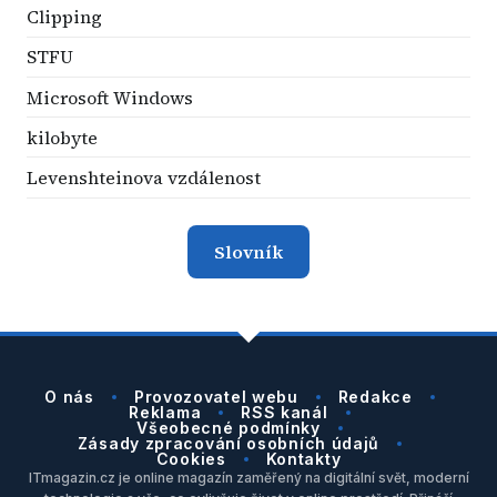
Clipping
STFU
Microsoft Windows
kilobyte
Levenshteinova vzdálenost
Slovník
O nás
Provozovatel webu
Redakce
Reklama
RSS kanál
Všeobecné podmínky
Zásady zpracování osobních údajů
Cookies
Kontakty
ITmagazin.cz je online magazín zaměřený na digitální svět, moderní