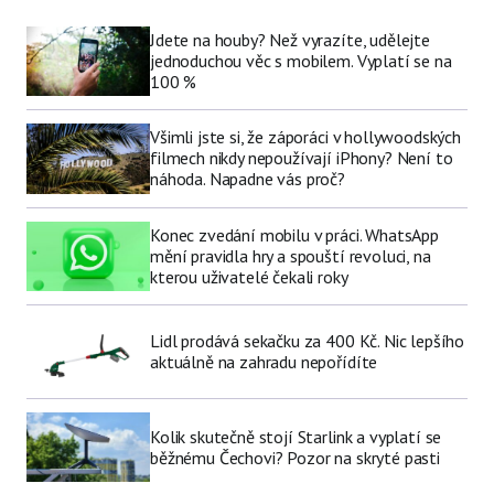
Jdete na houby? Než vyrazíte, udělejte
jednoduchou věc s mobilem. Vyplatí se na
100 %
Všimli jste si, že záporáci v hollywoodských
filmech nikdy nepoužívají iPhony? Není to
náhoda. Napadne vás proč?
Konec zvedání mobilu v práci. WhatsApp
mění pravidla hry a spouští revoluci, na
kterou uživatelé čekali roky
Lidl prodává sekačku za 400 Kč. Nic lepšího
aktuálně na zahradu nepořídíte
Kolik skutečně stojí Starlink a vyplatí se
běžnému Čechovi? Pozor na skryté pasti