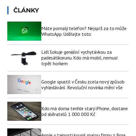
ČLÁNKY
Máte pomalý telefon? Nejspíš za to může
WhatsApp. Udělejte toto
Lidl šokuje geniální vychytávkou za
padesátikorunu. Kdo má mobil, nemusí
trpět horkem
Google spustil v Česku zcela nový způsob
vyhledávání. Revoluční novinka mění vše
Kdo má doma tenhle starý iPhone, dostane
od sběratelů 1 000 000 Kč
Apple v tajnosti koupil malou firmu z Brna.