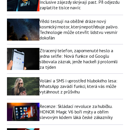
Inclusive zájezdy skrývají past. Při odjezdu
zaplatíte tisíce navíc
Vědci testují na oběžné dráze nový
kosmický motor, který nepotřebuje palivo.
Technologie může otevřít lidstvu vesmír
dokořán
Ztracený telefon, zapomenuté heslo a
jedna selfie: Nová funkce od Googlu
slibovala zázrak, jenže hackeři ji prolomili
za týden
Volání a SMS i uprostřed hlubokého lesa:
WhatsApp zavádí funkci, která vás může
vytáhnout z průšvihu
Recenze: Skládací revoluce za hubičku.
HONOR Magic V6 boří mýty a obřím
slevovým kódem láká české zákazníky