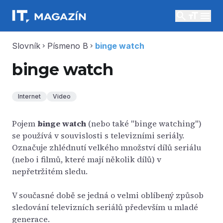
search
menu
Slovník
Písmeno B
binge watch
chevron_right
chevron_right
binge watch
Internet
Video
Pojem
binge watch
(nebo také "binge watching")
se používá v souvislosti s televizními seriály.
Označuje zhlédnutí velkého množství dílů seriálu
(nebo i filmů, které mají několik dílů) v
nepřetržitém sledu.
V současné době se jedná o velmi oblíbený způsob
sledování televizních seriálů především u mladé
generace.