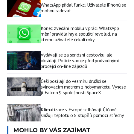
WhatsApp přidal funkci. Uživatelé iPhonů se
mohou radovat
Konec zvedání mobilu v práci. WhatsApp
mění pravidla hry a spouští revoluci, na
kterou uživatelé čekali roky
Vydávají se za seriózní cestovku, ale
okrádají. Policie varuje před podvodnými
prodejci on-line zájezdů
Češi posílají do vesmíru družici se
svinovacím metrem z hobymarketu. Vynese
jí Falcon 9 společnosti SpaceX
Klimatizace v Evropě selhávají. Číňané
snižují teplotu o 8 stupňů pomocí střechy
MOHLO BY VÁS ZAJÍMAT