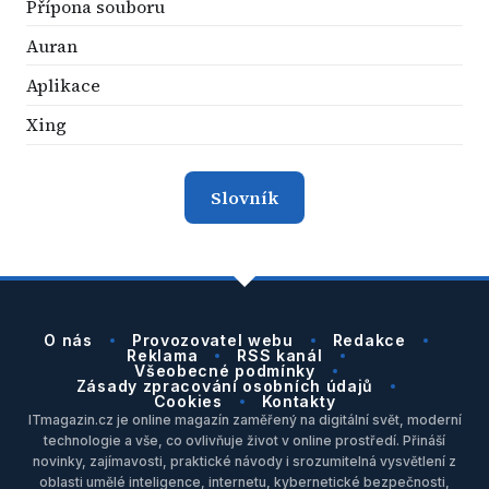
Přípona souboru
Auran
Aplikace
Xing
Slovník
O nás
Provozovatel webu
Redakce
Reklama
RSS kanál
Všeobecné podmínky
Zásady zpracování osobních údajů
Cookies
Kontakty
ITmagazin.cz je online magazín zaměřený na digitální svět, moderní
technologie a vše, co ovlivňuje život v online prostředí. Přináší
novinky, zajímavosti, praktické návody i srozumitelná vysvětlení z
oblasti umělé inteligence, internetu, kybernetické bezpečnosti,