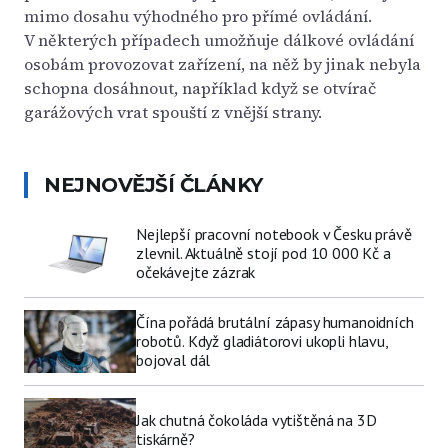
mimo dosahu výhodného pro přímé ovládání.
V některých případech umožňuje dálkové ovládání
osobám provozovat zařízení, na něž by jinak nebyla
schopna dosáhnout, například když se otvírač
garážových vrat spouští z vnější strany.
NEJNOVĚJŠÍ ČLÁNKY
Nejlepší pracovní notebook v Česku právě
zlevnil. Aktuálně stojí pod 10 000 Kč a
očekávejte zázrak
Čína pořádá brutální zápasy humanoidních
robotů. Když gladiátorovi ukopli hlavu,
bojoval dál
Jak chutná čokoláda vytištěná na 3D
tiskárně?