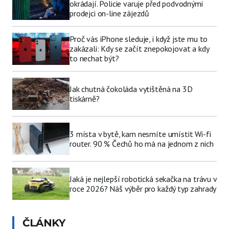
okrádají. Policie varuje před podvodnými
prodejci on-line zájezdů
Proč vás iPhone sleduje, i když jste mu to
zakázali: Kdy se začít znepokojovat a kdy
to nechat být?
Jak chutná čokoláda vytištěná na 3D
tiskárně?
3 místa v bytě, kam nesmíte umístit Wi-fi
router. 90 % Čechů ho má na jednom z nich
Jaká je nejlepší robotická sekačka na trávu v
roce 2026? Náš výběr pro každý typ zahrady
ČLÁNKY