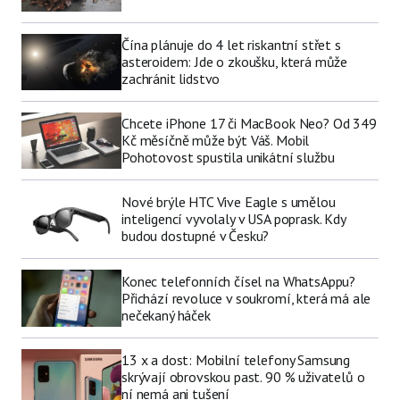
Čína plánuje do 4 let riskantní střet s
asteroidem: Jde o zkoušku, která může
zachránit lidstvo
Chcete iPhone 17 či MacBook Neo? Od 349
Kč měsíčně může být Váš. Mobil
Pohotovost spustila unikátní službu
Nové brýle HTC Vive Eagle s umělou
inteligencí vyvolaly v USA poprask. Kdy
budou dostupné v Česku?
Konec telefonních čísel na WhatsAppu?
Přichází revoluce v soukromí, která má ale
nečekaný háček
13 x a dost: Mobilní telefony Samsung
skrývají obrovskou past. 90 % uživatelů o
ní nemá ani tušení