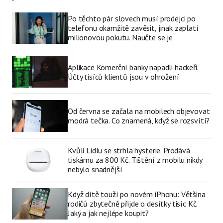
Po těchto pár slovech musí prodejci po
telefonu okamžitě zavěsit, jinak zaplatí
milionovou pokutu. Naučte se je
Aplikace Komerční banky napadli hackeři.
Účty tisíců klientů jsou v ohrožení
Od června se začala na mobilech objevovat
modrá tečka. Co znamená, když se rozsvítí?
Kvůli Lidlu se strhla hysterie. Prodává
tiskárnu za 800 Kč. Tištění z mobilu nikdy
nebylo snadnější
Když dítě touží po novém iPhonu: Většina
rodičů zbytečně přijde o desítky tisíc Kč.
Jaký a jak nejlépe koupit?