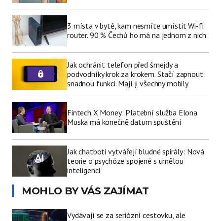
3 místa v bytě, kam nesmíte umístit Wi-fi
router. 90 % Čechů ho má na jednom z nich
Jak ochránit telefon před šmejdy a
podvodníky krok za krokem. Stačí zapnout
snadnou funkci. Mají ji všechny mobily
Fintech X Money: Platební služba Elona
Muska má konečně datum spuštění
Jak chatboti vytvářejí bludné spirály: Nová
teorie o psychóze spojené s umělou
inteligencí
MOHLO BY VÁS ZAJÍMAT
Vydávají se za seriózní cestovku, ale