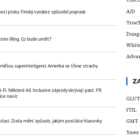
A/D
cí písku. Finský vynález způsobil poprask
True
Dung
rsten iRing. Co bude umět?
White
Adva
mělou superinteligenci. Amerika se třese strachy
Z
i. Některé All Inclusive zájezdy skrývají past. Při
íce navíc
GLUT
ITIL
GMT
luci. Zcela mění způsob, jakým posíláte hlasovky
Yaws