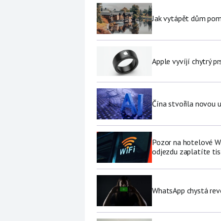
Jak vytápět dům pomo
Apple vyvíjí chytrý p
Čína stvořila novou u
Pozor na hotelové Wi-F
odjezdu zaplatíte tis
WhatsApp chystá revo