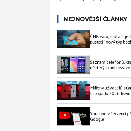
NEJNOVĚJŠÍ ČLÁNKY
ČNB varuje: Stačí jed
pustoší nový typ be
Seznam telefonů, kter
některých ani nezavo
Miliony uživatelů st
listopadu 2026 likvi
YouTube v červenci př
Google