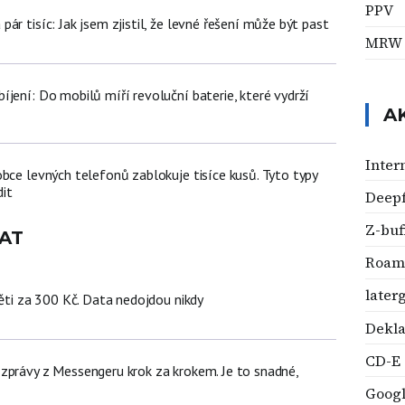
PPV
ár tisíc: Jak jsem zjistil, že levné řešení může být past
MRW
jení: Do mobilů míří revoluční baterie, které vydrží
A
Inter
bce levných telefonů zablokuje tisíce kusů. Tyto typy
it
Deep
Z-buf
AT
Roam
later
děti za 300 Kč. Data nedojdou nikdy
Dekla
CD-E
zprávy z Messengeru krok za krokem. Je to snadné,
Goog