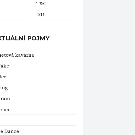
T&C
IxD
KTUÁLNÍ POJMY
netová kavárna
fake
fer
ing
gram
race
le Dance