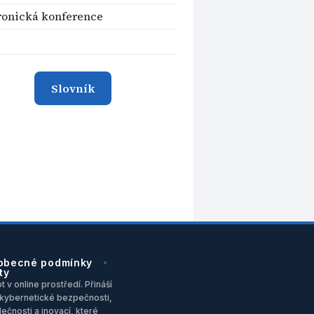
ronická konference
Slovník
obecné podmínky
ty
 v online prostředí. Přináší
u, kybernetické bezpečnosti,
ečnosti a inovací, které