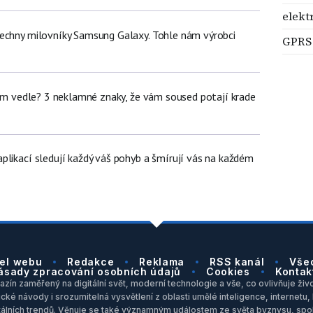
elekt
echny milovníky Samsung Galaxy. Tohle nám výrobci
GPRS
dem vedle? 3 neklamné znaky, že vám soused potají krade
plikací sledují každý váš pohyb a šmírují vás na každém
el webu
Redakce
Reklama
RSS kanál
Vše
ásady zpracování osobních údajů
Cookies
Kontak
zín zaměřený na digitální svět, moderní technologie a vše, co ovlivňuje život
ické návody i srozumitelná vysvětlení z oblasti umělé inteligence, internet
itálních trendů. Věnuje se také významným událostem ze světa byznysu, spol