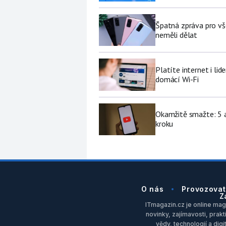
Špatná zpráva pro vš
neměli dělat
Platíte internet i li
domácí Wi-Fi
Okamžitě smažte: 5 a
kroku
O nás
Provozovat
Z
ITmagazin.cz je online maga
novinky, zajímavosti, prakt
vědy, technologií a dig