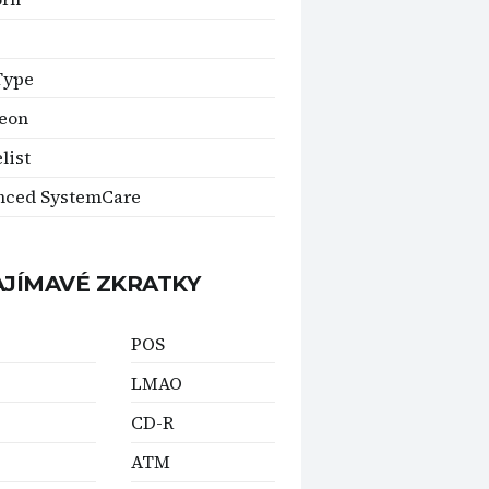
Type
eon
list
nced SystemCare
AJÍMAVÉ ZKRATKY
POS
LMAO
CD-R
ATM