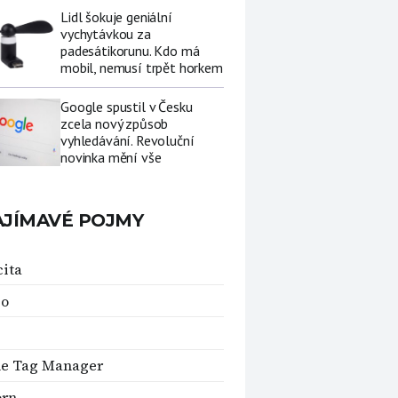
Lidl šokuje geniální
vychytávkou za
padesátikorunu. Kdo má
mobil, nemusí trpět horkem
Google spustil v Česku
zcela nový způsob
vyhledávání. Revoluční
novinka mění vše
AJÍMAVÉ POJMY
ita
o
le Tag Manager
orn