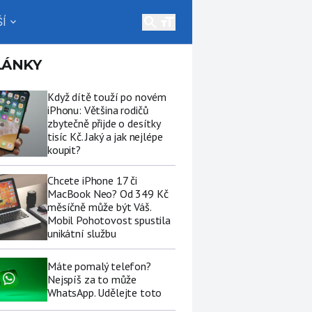
search
Í
expand_more
LÁNKY
Když dítě touží po novém
iPhonu: Většina rodičů
zbytečně přijde o desítky
tisíc Kč. Jaký a jak nejlépe
koupit?
Chcete iPhone 17 či
MacBook Neo? Od 349 Kč
měsíčně může být Váš.
Mobil Pohotovost spustila
unikátní službu
Máte pomalý telefon?
Nejspíš za to může
WhatsApp. Udělejte toto