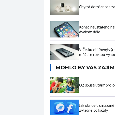
Chytrá domácnost za p
Konec neustálého nabí
dvakrát déle
V Česku oblíbený výro
můžete rovnou vyhod
MOHLO BY VÁS ZAJÍM
O2 spustil tarif pro 
Jak obnovit smazané 
zvládne to každý