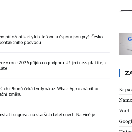
no přiložení karty k telefonu a úspory jsou pryč. Česko
zkontaktního podvodu
é v roce 2026 přijdou o podporu. Už jimi nezaplatíte, z
láte
Z
arších iPhonů čeká tvrdý náraz. WhatsApp oznámil od
Kapac
dační změnu
Namc
Void
estal fungovat na starších telefonech. Na vině je
Goog
Unic