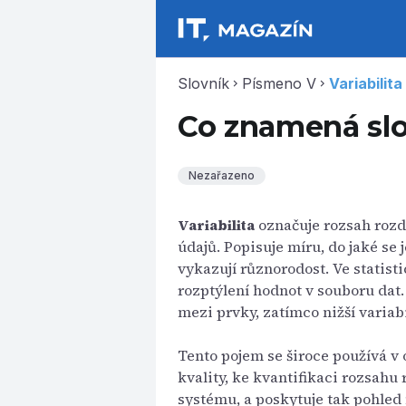
Slovník
Písmeno V
Variabilita
chevron_right
chevron_right
Co znamená slov
Nezařazeno
Variabilita
označuje rozsah rozd
údajů. Popisuje míru, do jaké se
vykazují různorodost. Ve statist
rozptýlení hodnot v souboru dat.
mezi prvky, zatímco nižší variab
Tento pojem se široce používá v o
kvality, ke kvantifikaci rozsahu
systému, a poskytuje tak pohled 