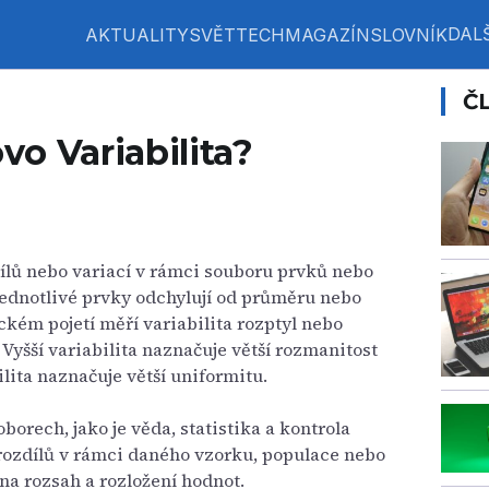
DALŠ
AKTUALITY
SVĚT
TECH
MAGAZÍN
SLOVNÍK
Č
o Variabilita?
ílů nebo variací v rámci souboru prvků nebo
 jednotlivé prvky odchylují od průměru nebo
ickém pojetí měří variabilita rozptyl nebo
 Vyšší variabilita naznačuje větší rozmanitost
ilita naznačuje větší uniformitu.
borech, jako je věda, statistika a kontrola
 rozdílů v rámci daného vzorku, populace nebo
na rozsah a rozložení hodnot.