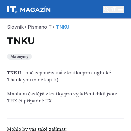
search
menu
Slovník
Písmeno T
TNKU
chevron_right
chevron_right
TNKU
Akronymy
TNKU
- občas používaná zkratka pro anglické
Thank you (= děkuji ti).
Mnohem častější zkratky pro vyjádření díků jsou:
THX
či případně
TX
.
Mohlo by vás také zajímat: