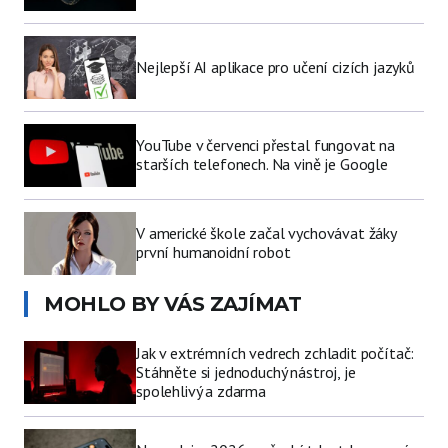
Nejlepší AI aplikace pro učení cizích jazyků
YouTube v červenci přestal fungovat na
starších telefonech. Na vině je Google
V americké škole začal vychovávat žáky
první humanoidní robot
MOHLO BY VÁS ZAJÍMAT
Jak v extrémních vedrech zchladit počítač:
Stáhněte si jednoduchý nástroj, je
spolehlivý a zdarma