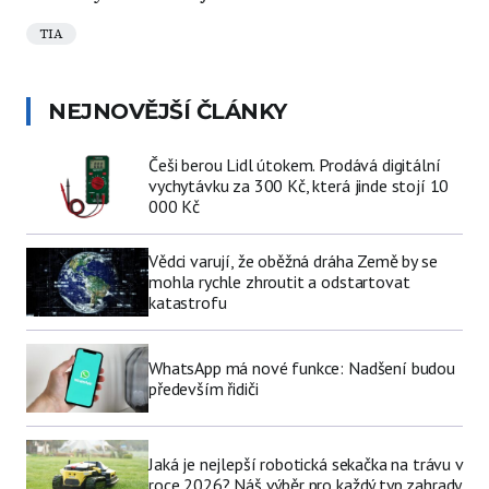
TIA
NEJNOVĚJŠÍ ČLÁNKY
Češi berou Lidl útokem. Prodává digitální
vychytávku za 300 Kč, která jinde stojí 10
000 Kč
Vědci varují, že oběžná dráha Země by se
mohla rychle zhroutit a odstartovat
katastrofu
WhatsApp má nové funkce: Nadšení budou
především řidiči
Jaká je nejlepší robotická sekačka na trávu v
roce 2026? Náš výběr pro každý typ zahrady