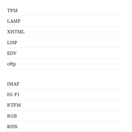
TPM
LAMP
XHTML
LISP
EDV
oftp
IMAP
Hi-Fi
RTFM
RGB
KISS