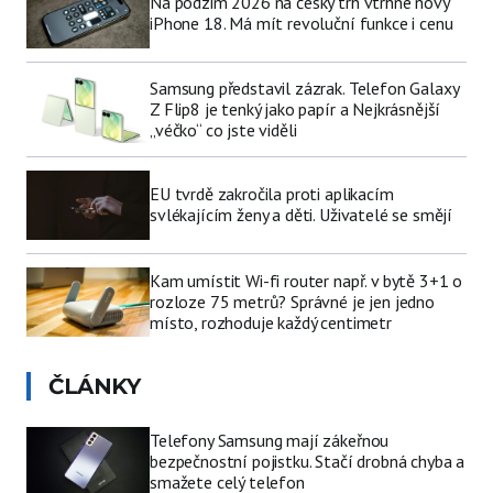
Na podzim 2026 na český trh vtrhne nový
iPhone 18. Má mít revoluční funkce i cenu
Samsung představil zázrak. Telefon Galaxy
Z Flip8 je tenký jako papír a Nejkrásnější
„véčko“ co jste viděli
EU tvrdě zakročila proti aplikacím
svlékajícím ženy a děti. Uživatelé se smějí
Kam umístit Wi-fi router např. v bytě 3+1 o
rozloze 75 metrů? Správné je jen jedno
místo, rozhoduje každý centimetr
ČLÁNKY
Telefony Samsung mají zákeřnou
bezpečnostní pojistku. Stačí drobná chyba a
smažete celý telefon