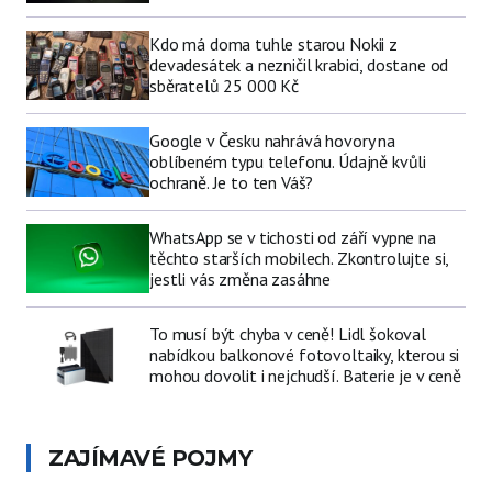
Kdo má doma tuhle starou Nokii z
devadesátek a nezničil krabici, dostane od
sběratelů 25 000 Kč
Google v Česku nahrává hovory na
oblíbeném typu telefonu. Údajně kvůli
ochraně. Je to ten Váš?
WhatsApp se v tichosti od září vypne na
těchto starších mobilech. Zkontrolujte si,
jestli vás změna zasáhne
To musí být chyba v ceně! Lidl šokoval
nabídkou balkonové fotovoltaiky, kterou si
mohou dovolit i nejchudší. Baterie je v ceně
ZAJÍMAVÉ POJMY