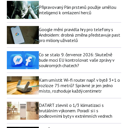
Připravovaný Pán prstenů použije umělou
inteligenci k omlazení herců
Google mění pravidla hry pro telefony s
Androidem: drobná změna představuje past
pro miliony uživatelů
Co se stalo 9. července 2026: Skutečně
bude moci EU kontrolovat vaše zprávy v
soukromých chatech?
Kam umístit Wi-fi router např. v bytě 3+1 o
rozloze 75 metrů? Správné je jen jedno
místo, rozhoduje každý centimetr
DATART zlevnil o 1/3 klimatizaci s
brutálním výkonem. Poradí si i s
podkrovními byty v extrémních vedrech