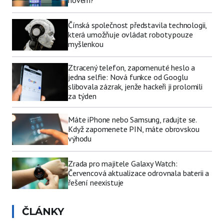
Čínská společnost představila technologii,
která umožňuje ovládat roboty pouze
myšlenkou
Ztracený telefon, zapomenuté heslo a
jedna selfie: Nová funkce od Googlu
slibovala zázrak, jenže hackeři ji prolomili
za týden
Máte iPhone nebo Samsung, radujte se.
Když zapomenete PIN, máte obrovskou
výhodu
Zrada pro majitele Galaxy Watch:
Červencová aktualizace odrovnala baterii a
řešení neexistuje
ČLÁNKY