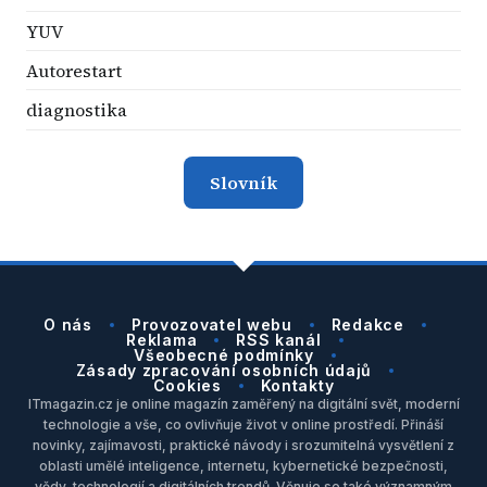
YUV
Autorestart
diagnostika
Slovník
O nás
Provozovatel webu
Redakce
Reklama
RSS kanál
Všeobecné podmínky
Zásady zpracování osobních údajů
Cookies
Kontakty
ITmagazin.cz je online magazín zaměřený na digitální svět, moderní
technologie a vše, co ovlivňuje život v online prostředí. Přináší
novinky, zajímavosti, praktické návody i srozumitelná vysvětlení z
oblasti umělé inteligence, internetu, kybernetické bezpečnosti,
vědy, technologií a digitálních trendů. Věnuje se také významným