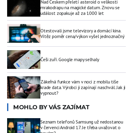
Nad Českem přeletí asteroid o velikosti
mrakodrapu na magické datum. Znovu se
událost zopakuje až za 1000 let
Otestovali jsme televizory a domácí kina.
Vítěz poměr cena/výkon vyšel jednoznačný
Češi zuří. Google mapy selhaly
Zákeřná funkce vám v noci z mobilu tiše
krade data. Výrobci ji zapínají naschvál. Jak ji
vypnout?
MOHLO BY VÁS ZAJÍMAT
Seznam telefonů Samsung už nedostanou
v červenci Android 17. Je třeba uvažovat o
novém?