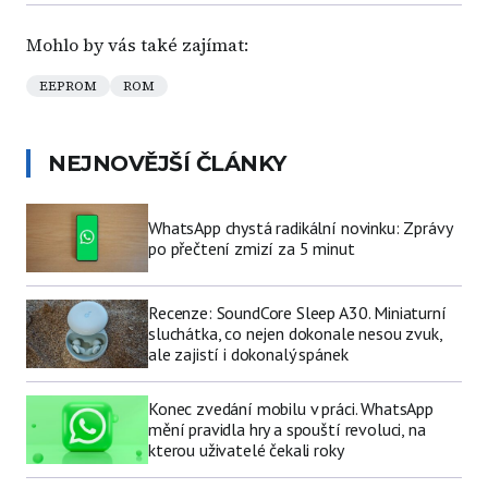
Mohlo by vás také zajímat:
EEPROM
ROM
NEJNOVĚJŠÍ ČLÁNKY
WhatsApp chystá radikální novinku: Zprávy
po přečtení zmizí za 5 minut
Recenze: SoundCore Sleep A30. Miniaturní
sluchátka, co nejen dokonale nesou zvuk,
ale zajistí i dokonalý spánek
Konec zvedání mobilu v práci. WhatsApp
mění pravidla hry a spouští revoluci, na
kterou uživatelé čekali roky