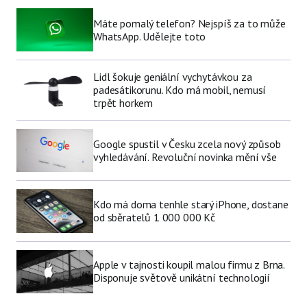
Máte pomalý telefon? Nejspíš za to může
WhatsApp. Udělejte toto
Lidl šokuje geniální vychytávkou za
padesátikorunu. Kdo má mobil, nemusí
trpět horkem
Google spustil v Česku zcela nový způsob
vyhledávání. Revoluční novinka mění vše
Kdo má doma tenhle starý iPhone, dostane
od sběratelů 1 000 000 Kč
Apple v tajnosti koupil malou firmu z Brna.
Disponuje světově unikátní technologií