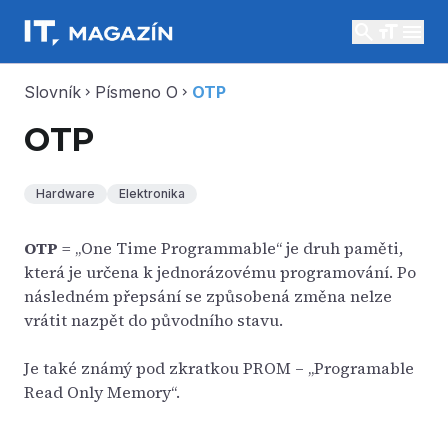
search
menu
Slovník
Písmeno O
OTP
chevron_right
chevron_right
OTP
Hardware
Elektronika
OTP
= „One Time Programmable“ je druh paměti,
která je určena k jednorázovému programování. Po
následném přepsání se způsobená změna nelze
vrátit nazpět do původního stavu.
Je také známý pod zkratkou PROM – „Programable
Read Only Memory“.