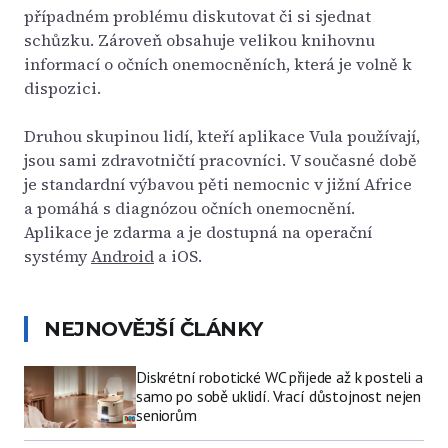
případném problému diskutovat či si sjednat
schůzku. Zároveň obsahuje velikou knihovnu
informací o očních onemocněních, která je volně k
dispozici.
Druhou skupinou lidí, kteří aplikace Vula používají,
jsou sami zdravotničtí pracovníci. V současné době
je standardní výbavou pěti nemocnic v jižní Africe
a pomáhá s diagnózou očních onemocnění.
Aplikace je zdarma a je dostupná na operační
systémy
Android
a iOS.
NEJNOVĚJŠÍ ČLÁNKY
Diskrétní robotické WC přijede až k posteli a
samo po sobě uklidí. Vrací důstojnost nejen
seniorům