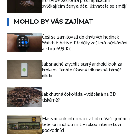
svlékajícím ženy a děti. Uživatelé se smějí
MOHLO BY VÁS ZAJÍMAT
Češi se zamilovali do chytrých hodinek
Watch 6 Active. Předčily veškerá očekávání
a stojí 699 Kč
Jak snadné zrychlit starý android krok za
krokem. Tenhle úžasný trik nezná téměř
nikdo
Jak chutná čokoláda vytištěná na 3D
tiskárně?
Masivní únik informací z Lidlu: Vaše jméno i
telefon mohou mít v rukou internetoví
podvodníci