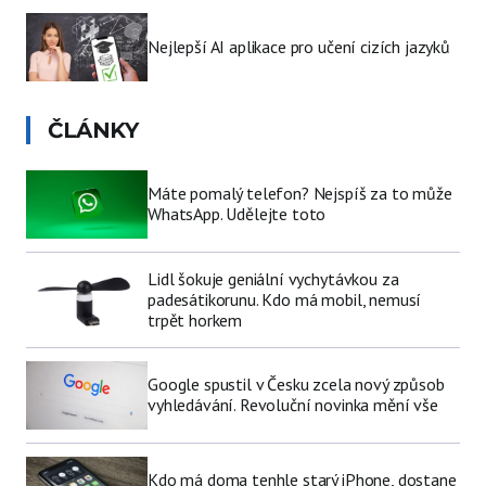
Nejlepší AI aplikace pro učení cizích jazyků
ČLÁNKY
Máte pomalý telefon? Nejspíš za to může
WhatsApp. Udělejte toto
Lidl šokuje geniální vychytávkou za
padesátikorunu. Kdo má mobil, nemusí
trpět horkem
Google spustil v Česku zcela nový způsob
vyhledávání. Revoluční novinka mění vše
Kdo má doma tenhle starý iPhone, dostane