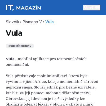
search
menu
Slovník
Písmeno V
Vula
chevron_right
chevron_right
Vula
Mobilní telefony
Vula
- mobilní aplikace pro testování očních
onemocnění.
Vula představuje mobilní aplikaci, která byla
vyvinuta v jižní Africe, kde je momentálně zároveň
nejrozšířenější. Slouží jednak pro běžné uživatele,
kteří si za její pomoci mohou udělat oční testy.
Obrovskou její devízou je to, že výsledky lze
okamžitě odeslat lékaři v okolí a v chatu s ním o