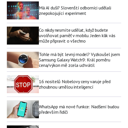
Má AI duši? Slovenští odborníci udělali
znepokojující experiment
Co nikdy nesmíte udělat, když budete
uvolňovat paměť v mobilu. Jeden klik vás
může připravit o všechno
Tohle má být levný model? Vyzkoušel jsem
Samsung Galaxy Watch9: Král poměru
cena/výkon mě zcela uchvátil
16 nositelů Nobelovy ceny varuje před
zhoubnou umělou inteligencí
WhatsApp má nové funkce: Nadšení budou
především řidiči