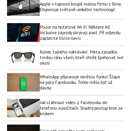
Apple v tajnosti koupil malou firmu z Brna.
Disponuje světově unikátní technologií
Pozor na hotelové Wi-Fi. Některé All
Inclusive zájezdy skrývají past. Při odjezdu
zaplatíte tisíce navíc
Konec tajného nahrávání: Meta zasadila
tvrdou ránu všem, kteří chtěli špehovat své
okolí
WhatsApp připravuje skvělou funkci. Šlape
na paty Facebooku. Tohle mělo být už
dávno
Jak stáhnout video z Facebooku do
telefonu a počítače. Snadný postup krok za
krokem
EU tvrdě zakročila proti aplikacím