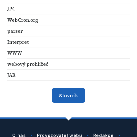
JPG
WebCron.org
parser
Interpret
WWW
webový prohlížeč
JAR
Slovník
O nás
Provozovatel webu
Redakce