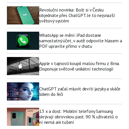
Revoluční novinka: Bolt si v Česku
objednáte přes ChatGPT. Je to nejsnazší
světový systém
WhatsApp se mění: iPad dostane
samostatný účet, v autě odpovíte hlasem a
PDF upravíte přímo v chatu
Apple v tajnosti koupil malou firmu z Brna.
Disponuje světově unikátní technologií
ChatGPT začal mluvit devíti jazyky a skáče
lidem do řeči
13 x a dost: Mobilní telefony Samsung
skrývají obrovskou past. 90 % uživatelů o
ní nemá ani tušení