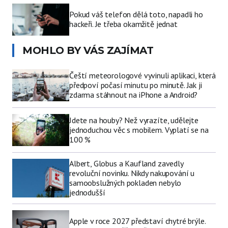
Pokud váš telefon dělá toto, napadli ho
hackeři. Je třeba okamžitě jednat
MOHLO BY VÁS ZAJÍMAT
Čeští meteorologové vyvinuli aplikaci, která
předpoví počasí minutu po minutě. Jak ji
zdarma stáhnout na iPhone a Android?
Jdete na houby? Než vyrazíte, udělejte
jednoduchou věc s mobilem. Vyplatí se na
100 %
Albert, Globus a Kaufland zavedly
revoluční novinku. Nikdy nakupování u
samoobslužných pokladen nebylo
jednodušší
Apple v roce 2027 představí chytré brýle.