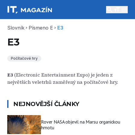
search
menu
Slovník
Písmeno E
E3
chevron_right
chevron_right
E3
Počítačové hry
E3
(Electronic Entertainment Expo) je jeden z
největších veletrhů zaměřený na počítačové hry.
NEJNOVĚJŠÍ ČLÁNKY
Rover NASA objevil na Marsu organickou
hmotu