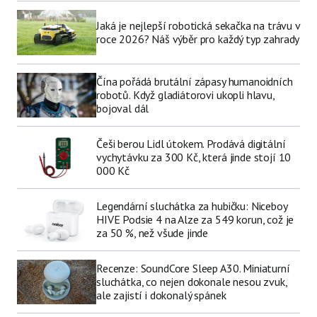
Jaká je nejlepší robotická sekačka na trávu v
roce 2026? Náš výběr pro každý typ zahrady
Čína pořádá brutální zápasy humanoidních
robotů. Když gladiátorovi ukopli hlavu,
bojoval dál
Češi berou Lidl útokem. Prodává digitální
vychytávku za 300 Kč, která jinde stojí 10
000 Kč
Legendární sluchátka za hubičku: Niceboy
HIVE Podsie 4 na Alze za 549 korun, což je
za 50 %, než všude jinde
Recenze: SoundCore Sleep A30. Miniaturní
sluchátka, co nejen dokonale nesou zvuk,
ale zajistí i dokonalý spánek