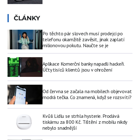
ČLÁNKY
Po těchto pár slovech musí prodejci po
telefonu okamžitě zavěsit, jinak zaplatí
milionovou pokutu. Naučte se je
Aplikace Komerční banky napadli hackeři.
Účty tisíců klientů jsou v ohrožení
Od června se začala na mobilech objevovat
modrá tečka. Co znamená, když se rozsvítí?
Kvůli Lidlu se strhla hysterie. Prodává
tiskárnu za 800 Kč. Tištění z mobilu nikdy
nebylo snadnější