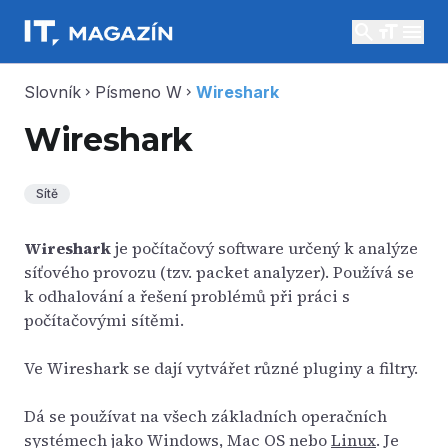
search
menu
Slovník
Písmeno W
Wireshark
chevron_right
chevron_right
Wireshark
Sítě
Wireshark
je počítačový software určený k analýze
síťového provozu (tzv. packet analyzer). Používá se
k odhalování a řešení problémů při práci s
počítačovými sítěmi.
Ve Wireshark se dají vytvářet různé pluginy a filtry.
Dá se používat na všech základních operačních
systémech jako Windows, Mac OS nebo
Linux
. Je