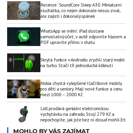
Recenze: SoundCore Sleep A30. Miniaturní
sluchátka, co nejen dokonale nesou zvuk,
ale zajistí i dokonalý spánek
WhatsApp se mění: iPad dostane
samostatný účet, v autě odpovíte hlasem a
PDF upravíte přímo v chatu
Skrytá funkce v Androidu zrychlí starý mobil
na turbo. Stačí tři jednoduchá kliknutí
Nokia chystá vylepšené tlačítkové mobily
pro děti a seniory. Mají nové funkce a cenu
mezi 1000 – 2000 Kč
Lidl prodává geniální elektronickou
vychytávku na zahradu. Stojí 279 Kč a
nepochopíte, jak jste bez ní dosud mohli žít
MOHLO BY VÁS ZAJÍMAT