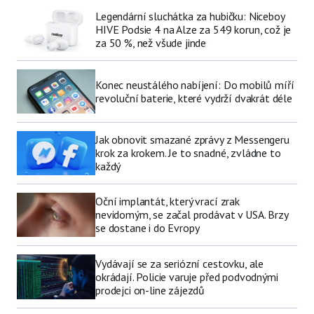
Legendární sluchátka za hubičku: Niceboy
HIVE Podsie 4 na Alze za 549 korun, což je
za 50 %, než všude jinde
Konec neustálého nabíjení: Do mobilů míří
revoluční baterie, které vydrží dvakrát déle
Jak obnovit smazané zprávy z Messengeru
krok za krokem. Je to snadné, zvládne to
každý
Oční implantát, který vrací zrak
nevidomým, se začal prodávat v USA. Brzy
se dostane i do Evropy
Vydávají se za seriózní cestovku, ale
okrádají. Policie varuje před podvodnými
prodejci on-line zájezdů