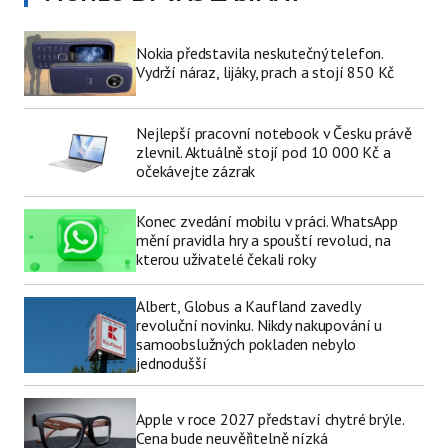
Nokia představila neskutečný telefon.
Vydrží náraz, lijáky, prach a stojí 850 Kč
Nejlepší pracovní notebook v Česku právě
zlevnil. Aktuálně stojí pod 10 000 Kč a
očekávejte zázrak
Konec zvedání mobilu v práci. WhatsApp
mění pravidla hry a spouští revoluci, na
kterou uživatelé čekali roky
Albert, Globus a Kaufland zavedly
revoluční novinku. Nikdy nakupování u
samoobslužných pokladen nebylo
jednodušší
Apple v roce 2027 představí chytré brýle.
Cena bude neuvěřitelně nízká