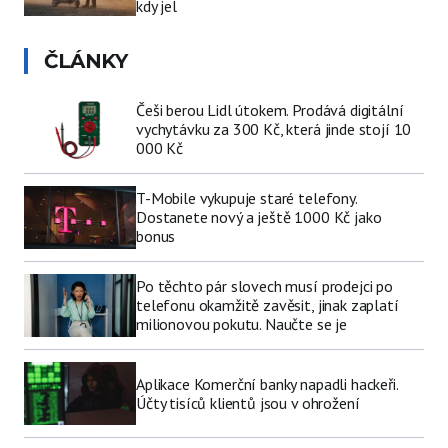
kdy jel
ČLÁNKY
Češi berou Lidl útokem. Prodává digitální
vychytávku za 300 Kč, která jinde stojí 10
000 Kč
T-Mobile vykupuje staré telefony.
Dostanete nový a ještě 1000 Kč jako
bonus
Po těchto pár slovech musí prodejci po
telefonu okamžitě zavěsit, jinak zaplatí
milionovou pokutu. Naučte se je
Aplikace Komerční banky napadli hackeři.
Účty tisíců klientů jsou v ohrožení