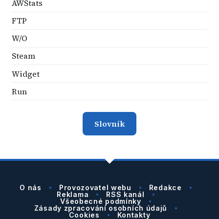
AWStats
FTP
W/O
Steam
Widget
Run
Slovník
O nás
Provozovatel webu
Redakce
Reklama
RSS kanál
Všeobecné podmínky
Zásady zpracování osobních údajů
Cookies
Kontakty