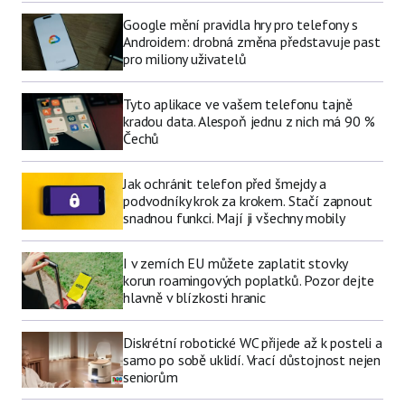
Google mění pravidla hry pro telefony s
Androidem: drobná změna představuje past
pro miliony uživatelů
Tyto aplikace ve vašem telefonu tajně
kradou data. Alespoň jednu z nich má 90 %
Čechů
Jak ochránit telefon před šmejdy a
podvodníky krok za krokem. Stačí zapnout
snadnou funkci. Mají ji všechny mobily
I v zemích EU můžete zaplatit stovky
korun roamingových poplatků. Pozor dejte
hlavně v blízkosti hranic
Diskrétní robotické WC přijede až k posteli a
samo po sobě uklidí. Vrací důstojnost nejen
seniorům