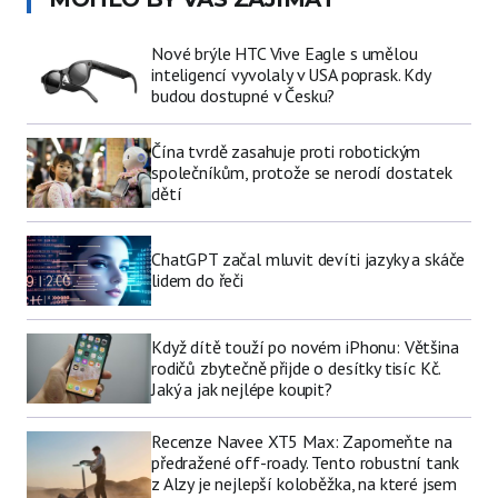
Nové brýle HTC Vive Eagle s umělou
inteligencí vyvolaly v USA poprask. Kdy
budou dostupné v Česku?
Čína tvrdě zasahuje proti robotickým
společníkům, protože se nerodí dostatek
dětí
ChatGPT začal mluvit devíti jazyky a skáče
lidem do řeči
Když dítě touží po novém iPhonu: Většina
rodičů zbytečně přijde o desítky tisíc Kč.
Jaký a jak nejlépe koupit?
Recenze Navee XT5 Max: Zapomeňte na
předražené off-roady. Tento robustní tank
z Alzy je nejlepší koloběžka, na které jsem