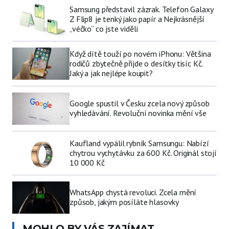
Samsung představil zázrak. Telefon Galaxy
Z Flip8 je tenký jako papír a Nejkrásnější
„véčko“ co jste viděli
Když dítě touží po novém iPhonu: Většina
rodičů zbytečně přijde o desítky tisíc Kč.
Jaký a jak nejlépe koupit?
Google spustil v Česku zcela nový způsob
vyhledávání. Revoluční novinka mění vše
Kaufland vypálil rybník Samsungu: Nabízí
chytrou vychytávku za 600 Kč. Originál stojí
10 000 Kč
WhatsApp chystá revoluci. Zcela mění
způsob, jakým posíláte hlasovky
MOHLO BY VÁS ZAJÍMAT