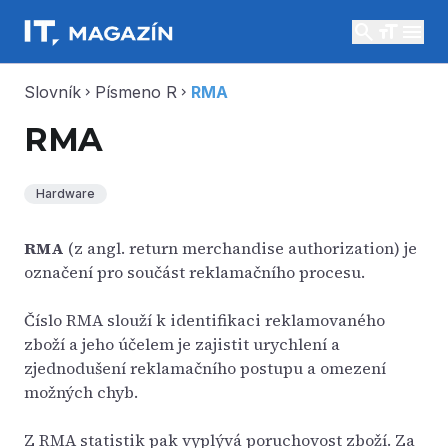
search
menu
Slovník
Písmeno R
RMA
chevron_right
chevron_right
RMA
Hardware
RMA
(z angl. return merchandise authorization) je
označení pro součást reklamačního procesu.
Číslo RMA slouží k identifikaci reklamovaného
zboží a jeho účelem je zajistit urychlení a
zjednodušení reklamačního postupu a omezení
možných chyb.
Z RMA statistik pak vyplývá poruchovost zboží. Za