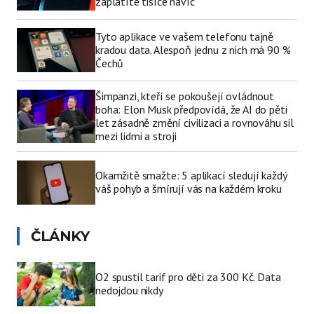
zaplatíte tisíce navíc
Tyto aplikace ve vašem telefonu tajně
kradou data. Alespoň jednu z nich má 90 %
Čechů
Šimpanzi, kteří se pokoušejí ovládnout
boha: Elon Musk předpovídá, že AI do pěti
let zásadně změní civilizaci a rovnováhu sil
mezi lidmi a stroji
Okamžitě smažte: 5 aplikací sledují každý
váš pohyb a šmírují vás na každém kroku
ČLÁNKY
O2 spustil tarif pro děti za 300 Kč. Data
nedojdou nikdy