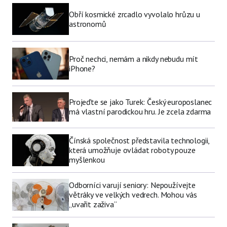
Obří kosmické zrcadlo vyvolalo hrůzu u
astronomů
Proč nechci, nemám a nikdy nebudu mít
iPhone?
Projeďte se jako Turek: Český europoslanec
má vlastní parodickou hru. Je zcela zdarma
Čínská společnost představila technologii,
která umožňuje ovládat roboty pouze
myšlenkou
Odborníci varují seniory: Nepoužívejte
větráky ve velkých vedrech. Mohou vás
„uvařit zaživa“