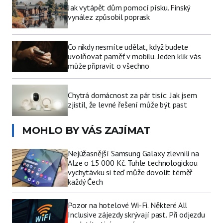
Jak vytápět dům pomocí písku. Finský
vynález způsobil poprask
Co nikdy nesmíte udělat, když budete
uvolňovat paměť v mobilu. Jeden klik vás
může připravit o všechno
Chytrá domácnost za pár tisíc: Jak jsem
zjistil, že levné řešení může být past
MOHLO BY VÁS ZAJÍMAT
Nejúžasnější Samsung Galaxy zlevnili na
Alze o 15 000 Kč. Tuhle technologickou
vychytávku si teď může dovolit téměř
každý Čech
Pozor na hotelové Wi-Fi. Některé All
Inclusive zájezdy skrývají past. Při odjezdu