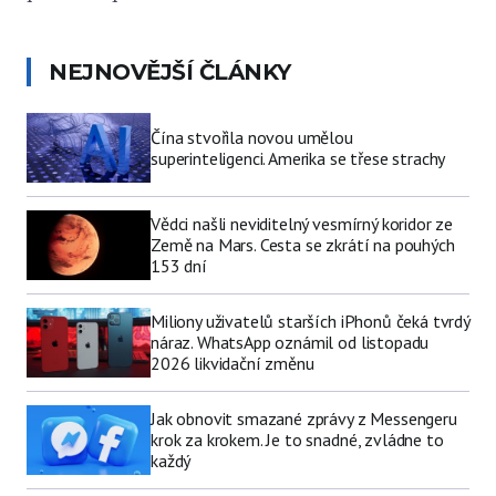
NEJNOVĚJŠÍ ČLÁNKY
Čína stvořila novou umělou
superinteligenci. Amerika se třese strachy
Vědci našli neviditelný vesmírný koridor ze
Země na Mars. Cesta se zkrátí na pouhých
153 dní
Miliony uživatelů starších iPhonů čeká tvrdý
náraz. WhatsApp oznámil od listopadu
2026 likvidační změnu
Jak obnovit smazané zprávy z Messengeru
krok za krokem. Je to snadné, zvládne to
každý