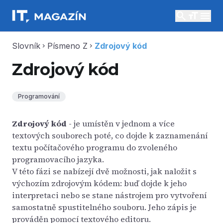
search
menu
Slovník
Písmeno Z
Zdrojový kód
chevron_right
chevron_right
Zdrojový kód
Programování
Zdrojový kód
- je umístěn v jednom a více
textových souborech poté, co dojde k zaznamenání
textu počítačového programu do zvoleného
programovacího jazyka.
V této fázi se nabízejí dvě možnosti, jak naložit s
výchozím zdrojovým kódem: buď dojde k jeho
interpretaci nebo se stane nástrojem pro vytvoření
samostatně spustitelného souboru. Jeho zápis je
prováděn pomocí textového editoru.