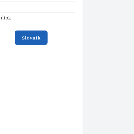
 útok
Slovník