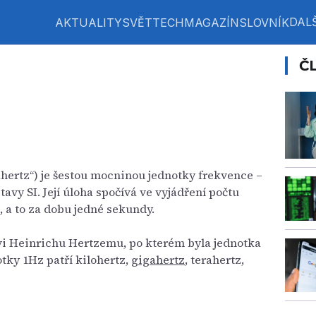
DALŠ
AKTUALITY
SVĚT
TECH
MAGAZÍN
SLOVNÍK
Č
hertz“) je šestou mocninou jednotky frekvence –
tavy SI. Její úloha spočívá ve vyjádření počtu
, a to za dobu jedné sekundy.
ovi Heinrichu Hertzemu, po kterém byla jednotka
ky 1Hz patří kilohertz,
gigahertz
, terahertz,