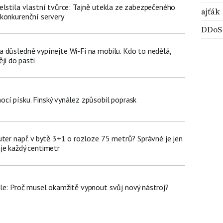
elstila vlastní tvůrce: Tajně utekla ze zabezpečeného
ajťák
konkurenční servery
DDoS
 důsledně vypínejte Wi-Fi na mobilu. Kdo to nedělá,
ěji do pasti
cí písku. Finský vynález způsobil poprask
uter např. v bytě 3+1 o rozloze 75 metrů? Správné je jen
je každý centimetr
le: Proč musel okamžitě vypnout svůj nový nástroj?