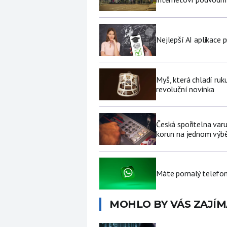
Nejlepší AI aplikace p
Myš, která chladí ruk
revoluční novinka
Česká spořitelna varu
korun na jednom výb
Máte pomalý telefon
MOHLO BY VÁS ZAJÍM