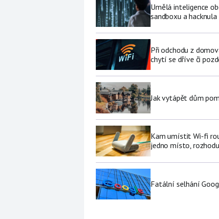
Umělá inteligence ob
sandboxu a hacknula 
Při odchodu z domova
chytí se dříve či pozd
Jak vytápět dům pomo
Kam umístit Wi-fi ro
jedno místo, rozhodu
Fatální selhání Goog