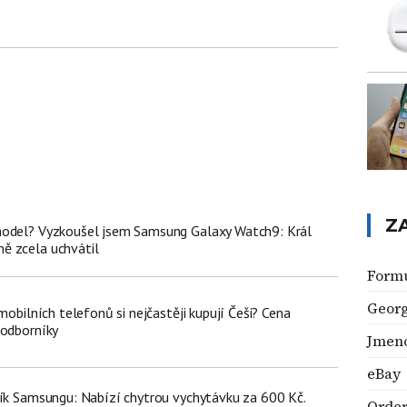
Z
model? Vyzkoušel jsem Samsung Galaxy Watch9: Král
ě zcela uchvátil
Form
Georg
 mobilních telefonů si nejčastěji kupují Češi? Cena
 odborníky
Jmeno
eBay
ník Samsungu: Nabízí chytrou vychytávku za 600 Kč.
Orde