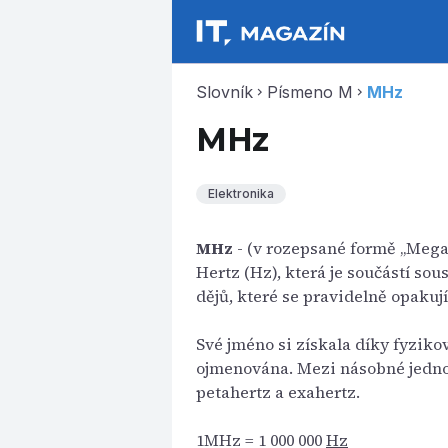
Slovník
Písmeno M
MHz
chevron_right
chevron_right
MHz
Elektronika
MHz
- (v rozepsané formě „Mega
Hertz (Hz), která je součástí sous
dějů, které se pravidelně opakují
Své jméno si získala díky fyzik
ojmenována. Mezi násobné jednot
petahertz a exahertz.
1MHz = 1 000 000
Hz