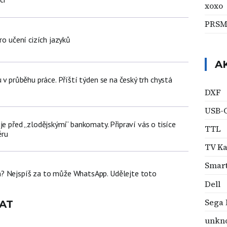
xoxo
PRSM
ro učení cizích jazyků
A
u v průběhu práce. Příští týden se na český trh chystá
DXF
USB-
je před „zlodějskými“ bankomaty. Připraví vás o tisíce
TTL
ěru
TV Ka
Smar
? Nejspíš za to může WhatsApp. Udělejte toto
Dell
Sega 
AT
unkn