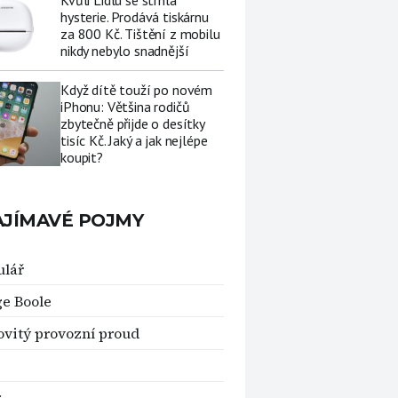
Kvůli Lidlu se strhla
hysterie. Prodává tiskárnu
za 800 Kč. Tištění z mobilu
nikdy nebylo snadnější
Když dítě touží po novém
iPhonu: Většina rodičů
zbytečně přijde o desítky
tisíc Kč. Jaký a jak nejlépe
koupit?
AJÍMAVÉ POJMY
ulář
e Boole
vitý provozní proud
r