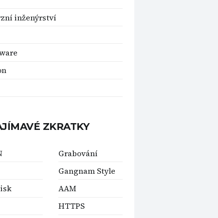
zní inženýrství
oware
on
AJÍMAVÉ ZKRATKY
N
Grabování
Gangnam Style
isk
AAM
HTTPS