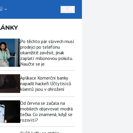
search
Í
expand_more
LÁNKY
Po těchto pár slovech musí
prodejci po telefonu
okamžitě zavěsit, jinak
zaplatí milionovou pokutu.
Naučte se je
Aplikace Komerční banky
napadli hackeři. Účty tisíců
klientů jsou v ohrožení
Od června se začala na
mobilech objevovat modrá
tečka. Co znamená, když se
rozsvítí?