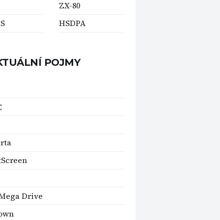
ZX-80
S
HSDPA
KTUÁLNÍ POJMY
C
rta
tScreen
Mega Drive
own