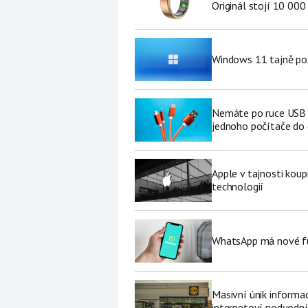
Originál stojí 10 000
Windows 11 tajně pož
Nemáte po ruce USB f
jednoho počítače do
Apple v tajnosti koup
technologií
WhatsApp má nové fu
Masivní únik informa
internetoví podvodní