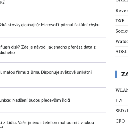
 Kč
Rever
DXF
írá stovky gigabajtů: Microsoft přiznal fatální chybu
Soci
Wats
lash disk? Zde je návod, jak snadno přenést data z
ADSL
 druhého
il malou firmu z Brna. Disponuje světově unikátní
Z
WLA
ILY
nkce: Nadšení budou především řidiči
SSD d
CFO
cí z Lidlu: Vaše jméno i telefon mohou mít v rukou
ci