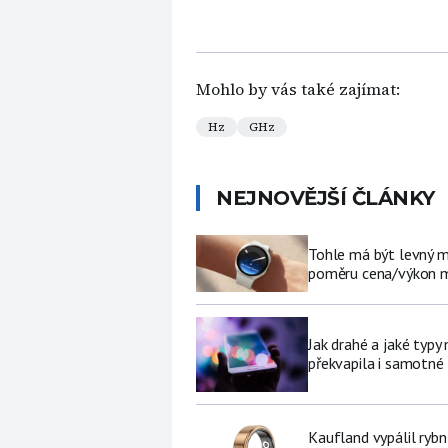
Mohlo by vás také zajímat:
Hz
GHz
NEJNOVĚJŠÍ ČLÁNKY
Tohle má být levný 
poměru cena/výkon m
Jak drahé a jaké typy
překvapila i samotné
Kaufland vypálil ryb