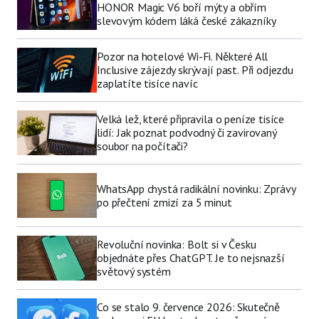
HONOR Magic V6 boří mýty a obřím
slevovým kódem láká české zákazníky
Pozor na hotelové Wi-Fi. Některé All
Inclusive zájezdy skrývají past. Při odjezdu
zaplatíte tisíce navíc
Velká lež, které připravila o peníze tisíce
lidí: Jak poznat podvodný či zavirovaný
soubor na počítači?
WhatsApp chystá radikální novinku: Zprávy
po přečtení zmizí za 5 minut
Revoluční novinka: Bolt si v Česku
objednáte přes ChatGPT. Je to nejsnazší
světový systém
Co se stalo 9. července 2026: Skutečně