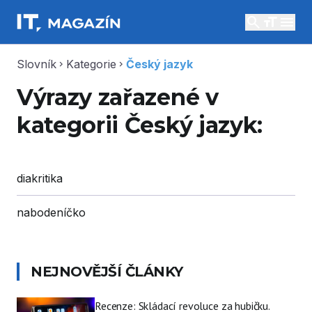
search
menu
Slovník
Kategorie
Český jazyk
chevron_right
chevron_right
Výrazy zařazené v
kategorii Český jazyk:
diakritika
nabodeníčko
NEJNOVĚJŠÍ ČLÁNKY
Recenze: Skládací revoluce za hubičku.