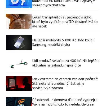
bude moci EU kontrolovat vaše zprávy v
soukromých chatech?
Lékaři transplantovali pacientovi ucho,
které bylo vytištěno na 3D tiskárně. Má to
ale háček
Nejlepší mobily do 5 000 Kč: Kdo koupí
Samsung, neudělá chybu
Lidl prodává sekačku za 400 Kč. Nic lepšího
aktuálně na zahradu nepořídíte
Jak v extrémních vedrech zchladit počítač:
Stáhněte si jednoduchý nástroj, je
spolehlivý a zdarma
Při odchodu z domova důsledně vypínejte
Wi-Fi na mobilu. Kdo to nedělá, chytí se