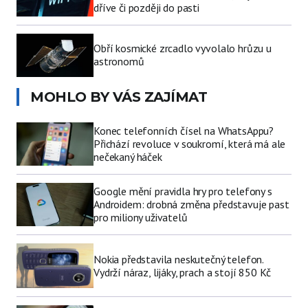
dříve či později do pasti
Obří kosmické zrcadlo vyvolalo hrůzu u
astronomů
MOHLO BY VÁS ZAJÍMAT
Konec telefonních čísel na WhatsAppu?
Přichází revoluce v soukromí, která má ale
nečekaný háček
Google mění pravidla hry pro telefony s
Androidem: drobná změna představuje past
pro miliony uživatelů
Nokia představila neskutečný telefon.
Vydrží náraz, lijáky, prach a stojí 850 Kč