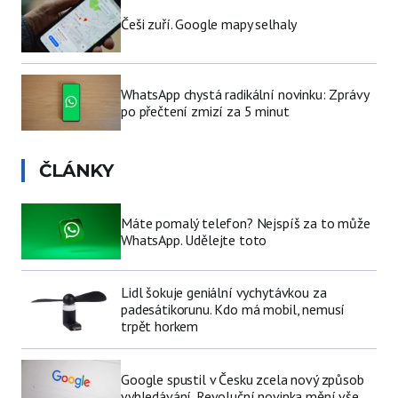
Češi zuří. Google mapy selhaly
WhatsApp chystá radikální novinku: Zprávy
po přečtení zmizí za 5 minut
ČLÁNKY
Máte pomalý telefon? Nejspíš za to může
WhatsApp. Udělejte toto
Lidl šokuje geniální vychytávkou za
padesátikorunu. Kdo má mobil, nemusí
trpět horkem
Google spustil v Česku zcela nový způsob
vyhledávání. Revoluční novinka mění vše