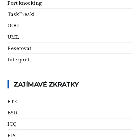
Port knocking
TaskFreak!
OOO
UML
Resetovat
Interpret
ZAJÍMAVÉ ZKRATKY
FTE
ESD
ICQ
RPC