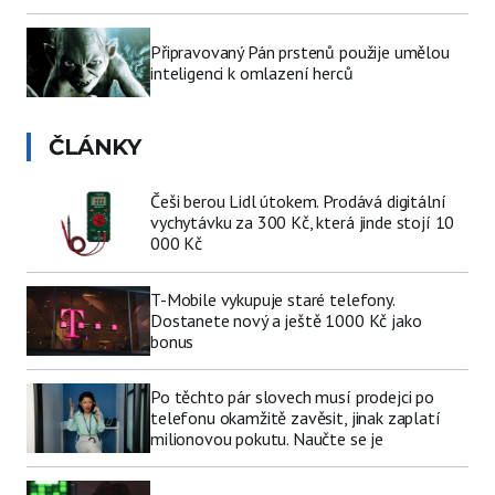
Připravovaný Pán prstenů použije umělou
inteligenci k omlazení herců
ČLÁNKY
Češi berou Lidl útokem. Prodává digitální
vychytávku za 300 Kč, která jinde stojí 10
000 Kč
T-Mobile vykupuje staré telefony.
Dostanete nový a ještě 1000 Kč jako
bonus
Po těchto pár slovech musí prodejci po
telefonu okamžitě zavěsit, jinak zaplatí
milionovou pokutu. Naučte se je