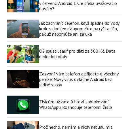
v červenci Android 17. Je třeba uvažovat o
novém?
Jak zachránit telefon, když spadne do vody
krok za krokem: Zapomeňte na rýží a fén,
pak už nepomůže ani záruka
O2 spustil tarif pro děti za 300 Kč. Data
nedojdou nikdy
Zazvoní vám telefon a přijdete o všechny
peníze. Nový virus ovládne Android bez
jediné stopy
Tisícům uživatelů hrozí zablokování
WhatsAppu. Rozhoduje telefonní číslo
Proč nechci, nemám a nikdy nebudu mít