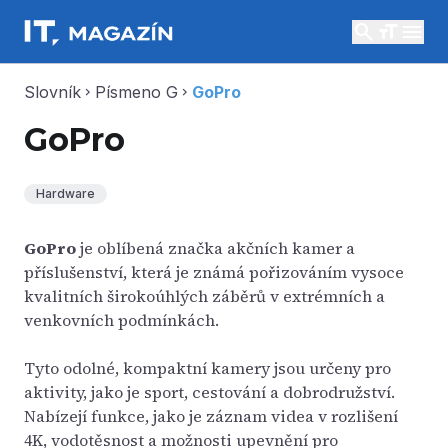
search
menu
Slovník
Písmeno G
GoPro
chevron_right
chevron_right
GoPro
Hardware
GoPro
je oblíbená značka akčních kamer a
příslušenství, která je známá pořizováním vysoce
kvalitních širokoúhlých záběrů v extrémních a
venkovních podmínkách.
Tyto odolné, kompaktní kamery jsou určeny pro
aktivity, jako je sport, cestování a dobrodružství.
Nabízejí funkce, jako je záznam videa v rozlišení
4K, vodotěsnost a možnosti upevnění pro