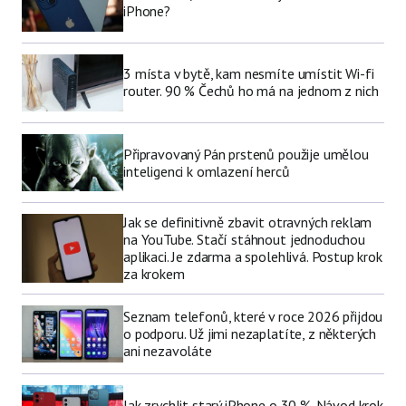
iPhone?
3 místa v bytě, kam nesmíte umístit Wi-fi
router. 90 % Čechů ho má na jednom z nich
Připravovaný Pán prstenů použije umělou
inteligenci k omlazení herců
Jak se definitivně zbavit otravných reklam
na YouTube. Stačí stáhnout jednoduchou
aplikaci. Je zdarma a spolehlivá. Postup krok
za krokem
Seznam telefonů, které v roce 2026 přijdou
o podporu. Už jimi nezaplatíte, z některých
ani nezavoláte
Jak zrychlit starý iPhone o 30 %. Návod krok