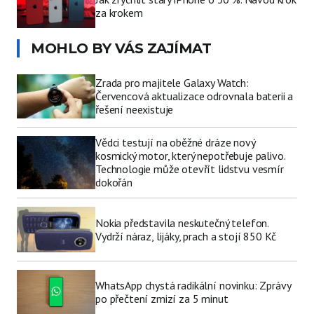
za krokem
MOHLO BY VÁS ZAJÍMAT
Zrada pro majitele Galaxy Watch:
Červencová aktualizace odrovnala baterii a
řešení neexistuje
Vědci testují na oběžné dráze nový
kosmický motor, který nepotřebuje palivo.
Technologie může otevřít lidstvu vesmír
dokořán
Nokia představila neskutečný telefon.
Vydrží náraz, lijáky, prach a stojí 850 Kč
WhatsApp chystá radikální novinku: Zprávy
po přečtení zmizí za 5 minut