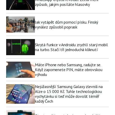
způsob, jakým posíláte hlasovky
Jak vytápět dům pomocí písku. Finský
vynález způsobil poprask
Skrytá funkce v Androidu zrychlí starý mobil
na turbo. Stačí tři jednoduchá kliknutí
Máte iPhone nebo Samsung, radujte se.
Když zapomenete PIN, máte obrovskou
výhodu
Nejúžasnější Samsung Galaxy zlevnili na
Alze o 15 000 Kč. Tuhle technologickou
vychytávku si teď může dovolit téměř
každý Čech