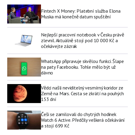
Fintech X Money: Platební služba Elona
Muska má konečně datum spuštění
Nejlepší pracovní notebook v Česku právě
zlevnil. Aktuálně stojí pod 10 000 Kč a
očekávejte zázrak
WhatsApp připravuje skvělou funkci. Šlape
na paty Facebooku. Tohle mělo být už
dávno
Vědci našli neviditelný vesmírný koridor ze
Země na Mars. Cesta se zkrátí na pouhých
153 dní
Češi se zamilovali do chytrých hodinek
Watch 6 Active. Předčily veškerá očekávání
a stojí 699 Kč