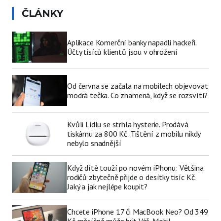
ČLÁNKY
Aplikace Komerční banky napadli hackeři.
Účty tisíců klientů jsou v ohrožení
Od června se začala na mobilech objevovat
modrá tečka. Co znamená, když se rozsvítí?
Kvůli Lidlu se strhla hysterie. Prodává
tiskárnu za 800 Kč. Tištění z mobilu nikdy
nebylo snadnější
Když dítě touží po novém iPhonu: Většina
rodičů zbytečně přijde o desítky tisíc Kč.
Jaký a jak nejlépe koupit?
Chcete iPhone 17 či MacBook Neo? Od 349
Kč měsíčně může být Váš. Mobil