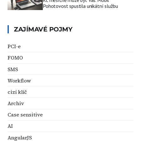
Pohotovost spustila unikátní službu
ZAJÍMAVÉ POJMY
PCI-e
FOMO
SMS
Workflow
cizí klíč
Archiv
Case sensitive
AI
AngularJS