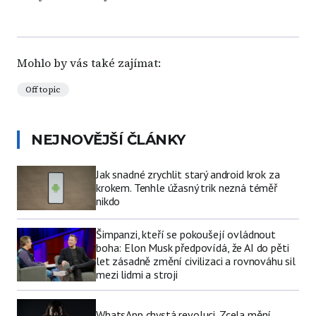
Mohlo by vás také zajímat:
Off topic
NEJNOVĚJŠÍ ČLÁNKY
Jak snadné zrychlit starý android krok za
krokem. Tenhle úžasný trik nezná téměř
nikdo
Šimpanzi, kteří se pokoušejí ovládnout
boha: Elon Musk předpovídá, že AI do pěti
let zásadně změní civilizaci a rovnováhu sil
mezi lidmi a stroji
WhatsApp chystá revoluci. Zcela mění