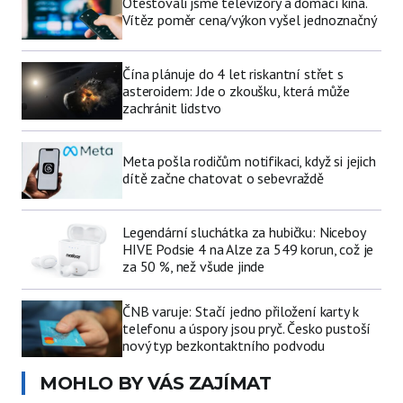
Otestovali jsme televizory a domácí kina.
Vítěz poměr cena/výkon vyšel jednoznačný
Čína plánuje do 4 let riskantní střet s
asteroidem: Jde o zkoušku, která může
zachránit lidstvo
Meta pošla rodičům notifikaci, když si jejich
dítě začne chatovat o sebevraždě
Legendární sluchátka za hubičku: Niceboy
HIVE Podsie 4 na Alze za 549 korun, což je
za 50 %, než všude jinde
ČNB varuje: Stačí jedno přiložení karty k
telefonu a úspory jsou pryč. Česko pustoší
nový typ bezkontaktního podvodu
MOHLO BY VÁS ZAJÍMAT