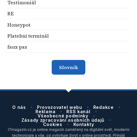
Testimoniál
RE
Honeypot
Platební terminál
faux pas
Slovník
O nás
Provozovatel webu
Redakce
Reklama
RSS kanál
Všeobecné podmínky
Zásady zpracování osobních údajů
Cookies
Kontakty
ITmagazin.cz je online magazín zaměřený na digitální svět, moderní
technologie a vše, co ovlivňuje život v online prostředí. Přináší