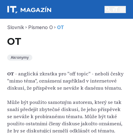
search
menu
Slovník
Písmeno O
OT
chevron_right
chevron_right
OT
Akronymy
OT
- anglická zkratka pro "off topic" - neboli česky
"mimo téma", oznámení například v internetové
diskusi, že příspěvek se neváže k danému tématu.
Může být použito samotným autorem, který se tak
snaží předejít zbytečné diskusi, že jeho příspěvek
se neváže k probíranému tématu. Může být také
použito ostatními členy diskuse jakožto oznámení,
že by se diskutující neměli odklánět od tématu.