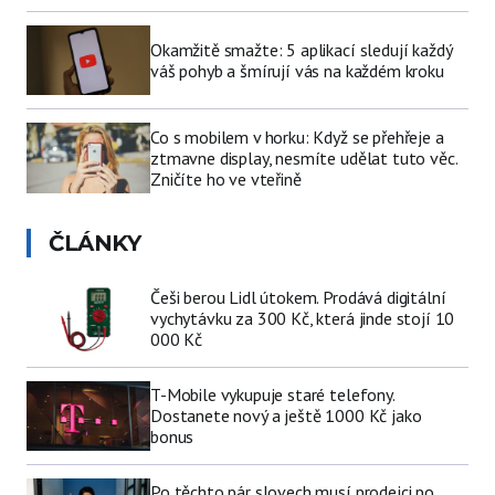
Okamžitě smažte: 5 aplikací sledují každý
váš pohyb a šmírují vás na každém kroku
Co s mobilem v horku: Když se přehřeje a
ztmavne display, nesmíte udělat tuto věc.
Zničíte ho ve vteřině
ČLÁNKY
Češi berou Lidl útokem. Prodává digitální
vychytávku za 300 Kč, která jinde stojí 10
000 Kč
T-Mobile vykupuje staré telefony.
Dostanete nový a ještě 1000 Kč jako
bonus
Po těchto pár slovech musí prodejci po