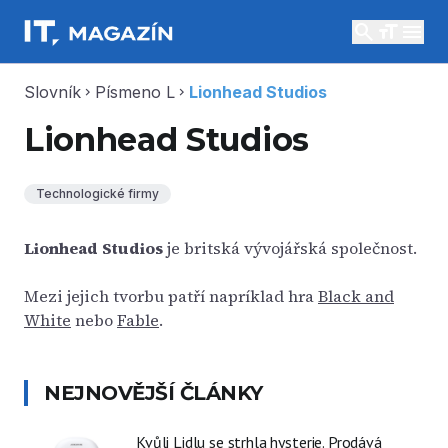
search
menu
Slovník
Písmeno L
Lionhead Studios
chevron_right
chevron_right
Lionhead Studios
Technologické firmy
Lionhead Studios
je britská vývojářská společnost.
Mezi jejich tvorbu patří napríklad hra
Black and
White
nebo
Fable
.
NEJNOVĚJŠÍ ČLÁNKY
Kvůli Lidlu se strhla hysterie. Prodává