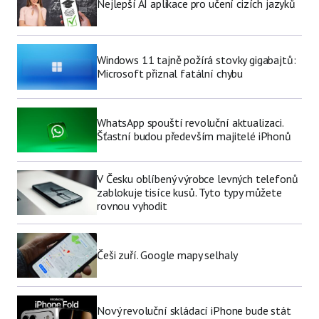
Nejlepší AI aplikace pro učení cizích jazyků
Windows 11 tajně požírá stovky gigabajtů:
Microsoft přiznal fatální chybu
WhatsApp spouští revoluční aktualizaci.
Šťastní budou především majitelé iPhonů
V Česku oblíbený výrobce levných telefonů
zablokuje tisíce kusů. Tyto typy můžete
rovnou vyhodit
Češi zuří. Google mapy selhaly
Nový revoluční skládací iPhone bude stát