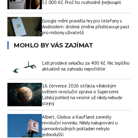
52 000 Kč. Proč ho rozhodně (ne)koupit
Google mění pravidla hry pro telefony s
Androidem: drobná změna představuje past
pro miliony uživatelů
MOHLO BY VÁS ZAJÍMAT
Lidl prodává sekačku za 400 Kč. Nic lepšího
aktuálně na zahradu nepořídíte
16. července 2026 otřásla vědeckým
světem revoluční zpráva o Superzemi.
Lidský pohled na vesmír už nikdy nebude
stejný
Albert, Globus a Kaufland zavedly
revoluční novinku. Nikdy nakupování u
samoobslužných pokladen nebylo
jednodušší