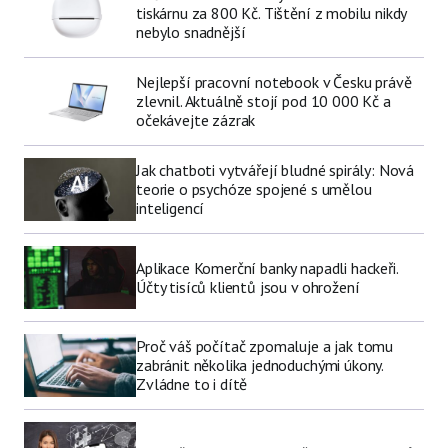
tiskárnu za 800 Kč. Tištění z mobilu nikdy
nebylo snadnější
Nejlepší pracovní notebook v Česku právě
zlevnil. Aktuálně stojí pod 10 000 Kč a
očekávejte zázrak
Jak chatboti vytvářejí bludné spirály: Nová
teorie o psychóze spojené s umělou
inteligencí
Aplikace Komerční banky napadli hackeři.
Účty tisíců klientů jsou v ohrožení
Proč váš počítač zpomaluje a jak tomu
zabránit několika jednoduchými úkony.
Zvládne to i dítě