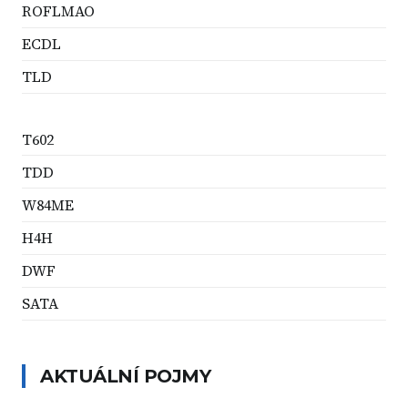
ROFLMAO
ECDL
TLD
T602
TDD
W84ME
H4H
DWF
SATA
AKTUÁLNÍ POJMY