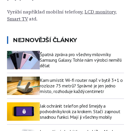
Vyrábí například mobilní telefony,
LCD monitory
,
Smart TV
atd.
NEJNOVĚJŠÍ ČLÁNKY
Špatná zpráva pro všechny milovníky
Samsung Galaxy. Tohle nám výrobci neměli
dělat
Kam umístit Wi-fi router např. v bytě 3+1 o
rozloze 75 metrů? Správné je jen jedno
místo, rozhoduje každý centimetr
Jak ochránit telefon před šmejdy a
podvodníky krok za krokem. Stačí zapnout
snadnou funkci. Mají ji všechny mobily