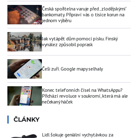
Česká spořitelna varuje před „zlodějskými“
bankomaty. Připraví vás o tisíce korun na
jednom výběru
Jak vytápět dům pomocí písku. Finský
vynález způsobil poprask
Češi zuří. Google mapy selhaly
Konec telefonních čísel na WhatsAppu?
Přichází revoluce v soukromí, která má ale
nečekaný háček
ČLÁNKY
Lidl šokuje geniální vychytávkou za