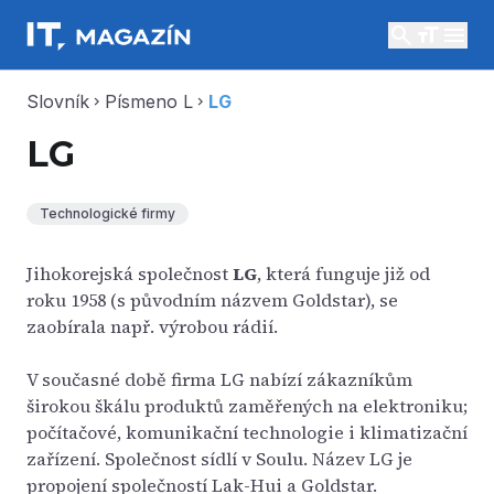
search
menu
Slovník
Písmeno L
LG
chevron_right
chevron_right
LG
Technologické firmy
Jihokorejská společnost
LG
, která funguje již od
roku 1958 (s původním názvem Goldstar), se
zaobírala např. výrobou rádií.
V současné době firma LG nabízí zákazníkům
širokou škálu produktů zaměřených na elektroniku;
počítačové, komunikační technologie i klimatizační
zařízení. Společnost sídlí v Soulu. Název LG je
propojení společností Lak-Hui a Goldstar.