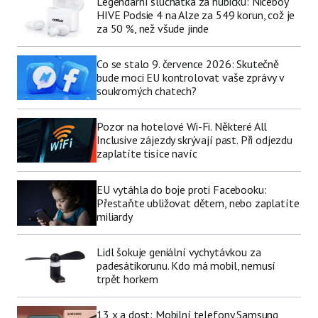
Legendární sluchátka za hubičku: Niceboy
HIVE Podsie 4 na Alze za 549 korun, což je
za 50 %, než všude jinde
Co se stalo 9. července 2026: Skutečně
bude moci EU kontrolovat vaše zprávy v
soukromých chatech?
Pozor na hotelové Wi-Fi. Některé All
Inclusive zájezdy skrývají past. Při odjezdu
zaplatíte tisíce navíc
EU vytáhla do boje proti Facebooku:
Přestaňte ubližovat dětem, nebo zaplatíte
miliardy
Lidl šokuje geniální vychytávkou za
padesátikorunu. Kdo má mobil, nemusí
trpět horkem
13 x a dost: Mobilní telefony Samsung