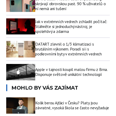
skrývají obrovskou past. 90 % uživatelů o
ní nemá ani tušení
Jak v extrémních vedrech zchladit počítač:
Stáhněte si jednoduchý nástroj, je
spolehlivý a zdarma
DATART zlevnil o 1/3 klimatizaci s
brutálním výkonem. Poradí si i s
podkrovními byty v extrémních vedrech
Apple v tajnosti koupil malou firmu z Brna.
Disponuje světově unikátní technologií
MOHLO BY VÁS ZAJÍMAT
Kolik berou Ajťáci v Česku? Platy jsou
závratné, vysoká škola se často nevyžaduje