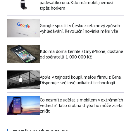
padesátikorunu. Kdo má mobil, nemusí
trpět horkem
Google spustil v Česku zcela nový způsob
vyhledávání. Revoluční novinka mění vše
Kdo má doma tenhle starý iPhone, dostane
od sběratelů 1 000 000 Kč
Apple v tajnosti koupil malou firmu z Brna.
Disponuje světově unikátní technologií
Co nesmíte udělat s mobilem v extrémních
vedrech? Tato drobná chyba ho může zcela
zničit