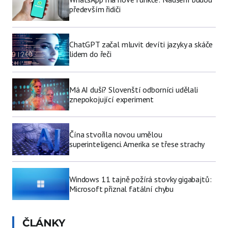
především řidiči
ChatGPT začal mluvit devíti jazyky a skáče
lidem do řeči
Má AI duši? Slovenští odborníci udělali
znepokojující experiment
Čína stvořila novou umělou
superinteligenci. Amerika se třese strachy
Windows 11 tajně požírá stovky gigabajtů:
Microsoft přiznal fatální chybu
ČLÁNKY