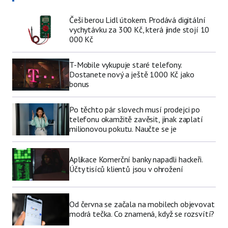
Češi berou Lidl útokem. Prodává digitální
vychytávku za 300 Kč, která jinde stojí 10
000 Kč
T-Mobile vykupuje staré telefony.
Dostanete nový a ještě 1000 Kč jako
bonus
Po těchto pár slovech musí prodejci po
telefonu okamžitě zavěsit, jinak zaplatí
milionovou pokutu. Naučte se je
Aplikace Komerční banky napadli hackeři.
Účty tisíců klientů jsou v ohrožení
Od června se začala na mobilech objevovat
modrá tečka. Co znamená, když se rozsvítí?