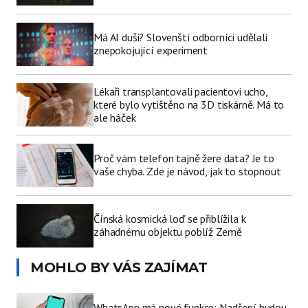
Má AI duši? Slovenští odborníci udělali
znepokojující experiment
Lékaři transplantovali pacientovi ucho,
které bylo vytištěno na 3D tiskárně. Má to
ale háček
Proč vám telefon tajně žere data? Je to
vaše chyba. Zde je návod, jak to stopnout
Čínská kosmická loď se přiblížila k
záhadnému objektu poblíž Země
MOHLO BY VÁS ZAJÍMAT
WhatsApp má nové funkce: Nadšení budou