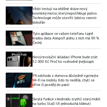
Vědci testují na oběžné dráze nový
kosmický motor, který nepotřebuje palivo.
Technologie může otevřít lidstvu vesmír
dokořán
Tyto aplikace ve vašem telefonu tajně
kradou data. Alespoň jednu z nich má 90 %
Čechů
Nový revoluční skládací iPhone bude stát
52 000 Kč. Proč ho rozhodně (ne)koupit
Při odchodu z domova důsledně vypínejte
Wi-Fi na mobilu. Kdo to nedělá, chytí se
dříve či později do pasti
Skrytá funkce v Androidu zrychlí starý mobil
na turbo. Stačí tři jednoduchá kliknutí