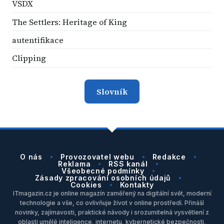
VSDX
The Settlers: Heritage of King
autentifikace
Clipping
Slovník
O nás
Provozovatel webu
Redakce
Reklama
RSS kanál
Všeobecné podmínky
Zásady zpracování osobních údajů
Cookies
Kontakty
ITmagazin.cz je online magazín zaměřený na digitální svět, moderní
technologie a vše, co ovlivňuje život v online prostředí. Přináší
novinky, zajímavosti, praktické návody i srozumitelná vysvětlení z
oblasti umělé inteligence, internetu, kybernetické bezpečnosti,