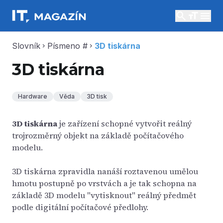
search
menu
Slovník
Písmeno #
3D tiskárna
chevron_right
chevron_right
3D tiskárna
Hardware
Věda
3D tisk
3D tiskárna
je zařízení schopné vytvořit reálný
trojrozměrný objekt na základě počítačového
modelu.
3D tiskárna zpravidla nanáší roztavenou umělou
hmotu postupně po vrstvách a je tak schopna na
základě 3D modelu "vytisknout" reálný předmět
podle digitální počítačové předlohy.