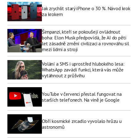
Jak zrychlit starý iPhone o 30 %. Návod krok
za krokem
Šimpanzi, kteří se pokoušejí ovládnout
boha: Elon Musk předpovídá, že AI do pěti
let zásadně změní civilizaci a rovnováhu sil
mezi lidmi a stroji
Volání a SMS i uprostřed hlubokého lesa:
WhatsApp zavádí funkci, která vás může
vytáhnout z průšvihu
YouTube v červenci přestal fungovat na
starších telefonech. Na vině je Google
Obří kosmické zrcadlo vyvolalo hrůzu u
astronomů