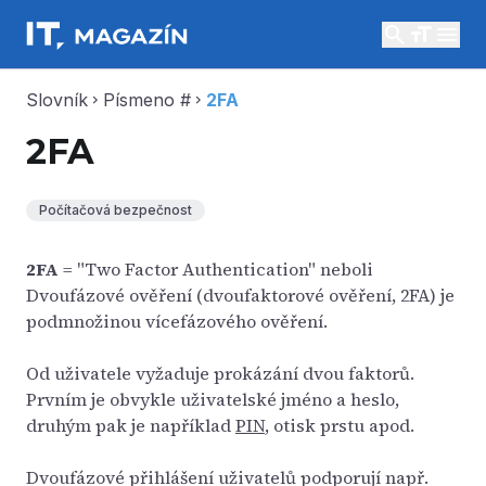
search
menu
Slovník
Písmeno #
2FA
chevron_right
chevron_right
2FA
Počítačová bezpečnost
2FA
= "Two Factor Authentication" neboli
Dvoufázové ověření (dvoufaktorové ověření, 2FA) je
podmnožinou vícefázového ověření.
Od uživatele vyžaduje prokázání dvou faktorů.
Prvním je obvykle uživatelské jméno a heslo,
druhým pak je například
PIN
, otisk prstu apod.
Dvoufázové přihlášení uživatelů podporují např.