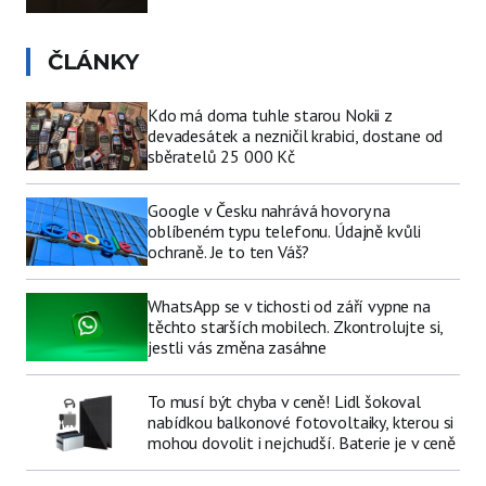
ČLÁNKY
Kdo má doma tuhle starou Nokii z
devadesátek a nezničil krabici, dostane od
sběratelů 25 000 Kč
Google v Česku nahrává hovory na
oblíbeném typu telefonu. Údajně kvůli
ochraně. Je to ten Váš?
WhatsApp se v tichosti od září vypne na
těchto starších mobilech. Zkontrolujte si,
jestli vás změna zasáhne
To musí být chyba v ceně! Lidl šokoval
nabídkou balkonové fotovoltaiky, kterou si
mohou dovolit i nejchudší. Baterie je v ceně