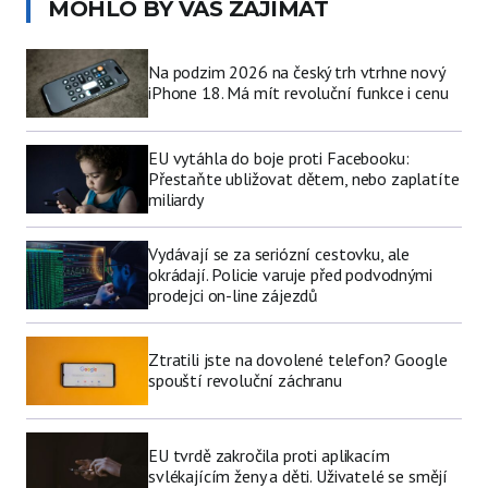
MOHLO BY VÁS ZAJÍMAT
Na podzim 2026 na český trh vtrhne nový
iPhone 18. Má mít revoluční funkce i cenu
EU vytáhla do boje proti Facebooku:
Přestaňte ubližovat dětem, nebo zaplatíte
miliardy
Vydávají se za seriózní cestovku, ale
okrádají. Policie varuje před podvodnými
prodejci on-line zájezdů
Ztratili jste na dovolené telefon? Google
spouští revoluční záchranu
EU tvrdě zakročila proti aplikacím
svlékajícím ženy a děti. Uživatelé se smějí