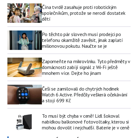
Čína tvrdě zasahuje proti robotickým
společníkům, protože se nerodí dostatek
dětí
Po těchto pár slovech musí prodejci po
telefonu okamžitě zavěsit, jinak zaplatí
milionovou pokutu. Naučte se je
Zapomeňte na mikrovlnku. Tyto předměty v
domácnosti zabíjí signál z Wi-Fi ještě
mnohem více. Dejte ho jinam
Češi se zamilovali do chytrých hodinek
Watch 6 Active. Předčily veškerá očekávání
a stojí 699 Kč
To musí být chyba v ceně! Lidl šokoval
nabídkou balkonové fotovoltaiky, kterou si
mohou dovolit i nejchudší. Baterie je v ceně